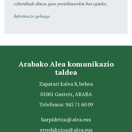
ezberdinak dituzu gure proiektuarekin bat egiteko.
Informazio gehiago
Arabako Alea komunikazio
taldea
Zapatari kalea 8, behea
01001 Gasteiz, ARABA
Telefonoa: 945 71 60 09
harpidetza@alea.eus
erredakzioa@alea.eus