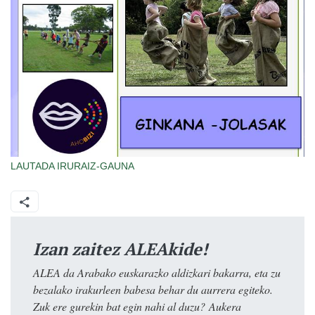
LAUTADA
IRURAIZ-GAUNA
Izan zaitez ALEAkide!
ALEA da Arabako euskarazko aldizkari bakarra, eta zu
bezalako irakurleen babesa behar du aurrera egiteko.
Zuk ere gurekin bat egin nahi al duzu? Aukera