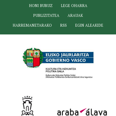
HONI BURUZ
LEGE OHARRA
PUBLIZITATEA
ARAUAK
HARREMANETARAKO
RSS
EGIN ALEAKIDE