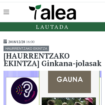
LAUTADA
2018/12/28
16:00
HAURRENTZAKO EKINTZA
[HAURRENTZAKO
EKINTZA] Ginkana-jolasak