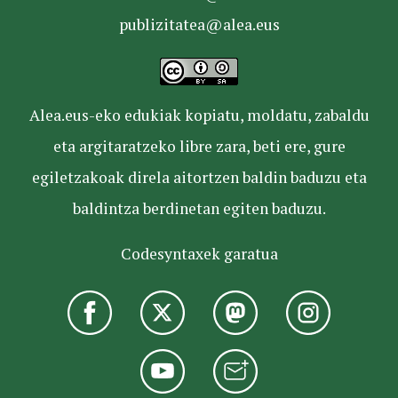
publizitatea@alea.eus
Alea.eus-eko edukiak kopiatu, moldatu, zabaldu
eta argitaratzeko libre zara, beti ere, gure
egiletzakoak direla aitortzen baldin baduzu eta
baldintza berdinetan egiten baduzu.
Codesyntaxek garatua