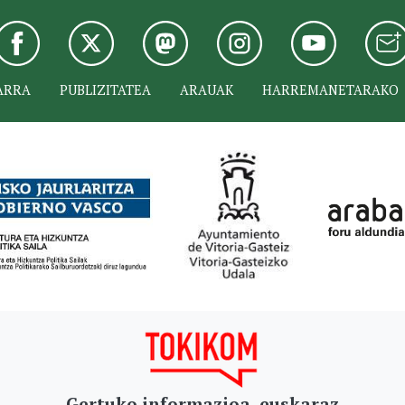
ARRA
PUBLIZITATEA
ARAUAK
HARREMANETARAKO
Gertuko informazioa, euskaraz