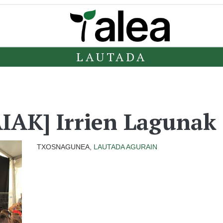
LAUTADA
AK] Irrien Lagunak
TXOSNAGUNEA,
LAUTADA
AGURAIN