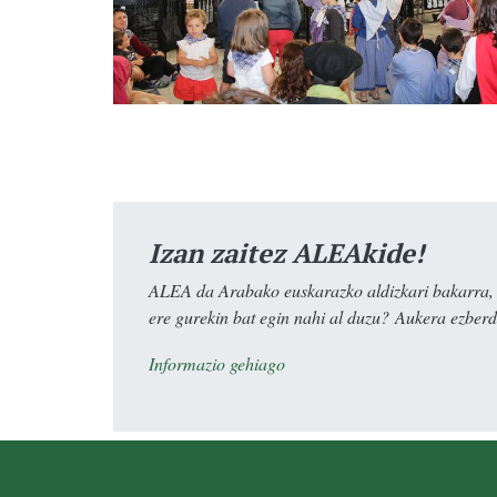
Izan zaitez ALEAkide!
ALEA da Arabako euskarazko aldizkari bakarra, e
ere gurekin bat egin nahi al duzu? Aukera ezberdi
Informazio gehiago