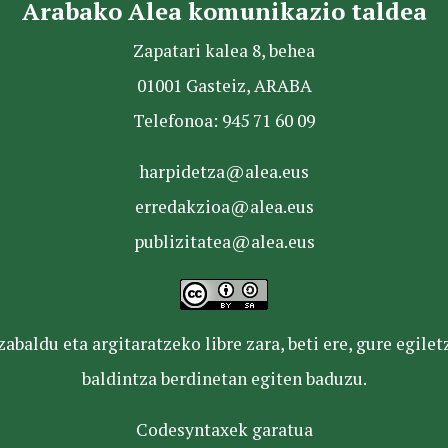
Arabako Alea komunikazio taldea
Zapatari kalea 8, behea
01001 Gasteiz, ARABA
Telefonoa: 945 71 60 09
harpidetza@alea.eus
erredakzioa@alea.eus
publizitatea@alea.eus
baldu eta argitaratzeko libre zara, beti ere, gure egile
baldintza berdinetan egiten baduzu.
Codesyntaxek garatua