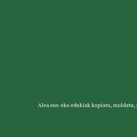
Alea.eus-eko edukiak kopiatu, moldatu, za