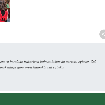
ta zu bezalako irakurleen babesa behar du aurrera egiteko. Zuk
nak dituzu gure proiektuarekin bat egiteko.