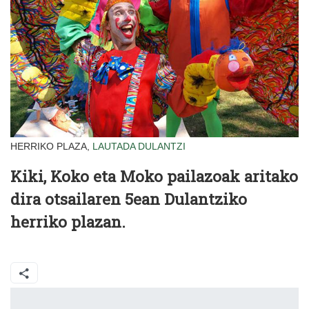
HERRIKO PLAZA,
LAUTADA
DULANTZI
Kiki, Koko eta Moko pailazoak aritako
dira otsailaren 5ean Dulantziko
herriko plazan.