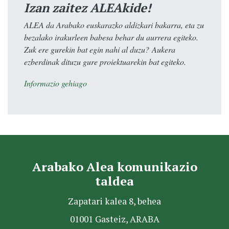
Izan zaitez ALEAkide!
ALEA da Arabako euskarazko aldizkari bakarra, eta zu
bezalako irakurleen babesa behar du aurrera egiteko.
Zuk ere gurekin bat egin nahi al duzu? Aukera
ezberdinak dituzu gure proiektuarekin bat egiteko.
Informazio gehiago
Arabako Alea komunikazio
taldea
Zapatari kalea 8, behea
01001 Gasteiz, ARABA