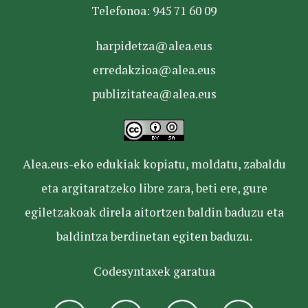
Telefonoa: 945 71 60 09
harpidetza@alea.eus
erredakzioa@alea.eus
publizitatea@alea.eus
Alea.eus-eko edukiak kopiatu, moldatu, zabaldu
eta argitaratzeko libre zara, beti ere, gure
egiletzakoak direla aitortzen baldin baduzu eta
baldintza berdinetan egiten baduzu.
Codesyntaxek garatua