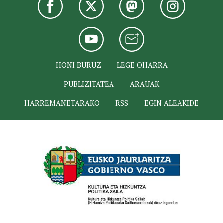
HONI BURUZ
LEGE OHARRA
PUBLIZITATEA
ARAUAK
HARREMANETARAKO
RSS
EGIN ALEAKIDE