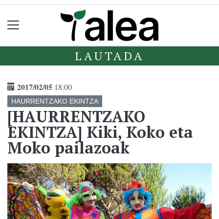
LAUTADA
2017/02/05
18:00
HAURRENTZAKO EKINTZA
[HAURRENTZAKO
EKINTZA] Kiki, Koko eta
Moko pailazoak