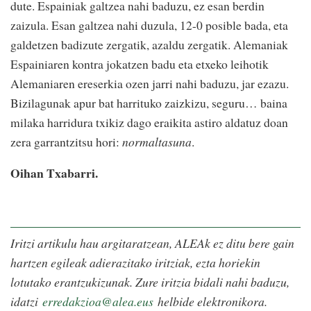
dute. Espainiak galtzea nahi baduzu, ez esan berdin
zaizula. Esan galtzea nahi duzula, 12-0 posible bada, eta
galdetzen badizute zergatik, azaldu zergatik. Alemaniak
Espainiaren kontra jokatzen badu eta etxeko leihotik
Alemaniaren ereserkia ozen jarri nahi baduzu, jar ezazu.
Bizilagunak apur bat harrituko zaizkizu, seguru… baina
milaka harridura txikiz dago eraikita astiro aldatuz doan
zera garrantzitsu hori:
normaltasuna
.
Oihan Txabarri.
Iritzi artikulu hau argitaratzean, ALEAk ez ditu bere gain
hartzen egileak adierazitako iritziak, ezta horiekin
lotutako erantzukizunak. Zure iritzia bidali nahi baduzu,
idatzi
erredakzioa@alea.eus
helbide elektronikora.