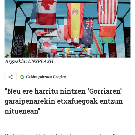
Argazkia: UNSPLASH
Gehitu gaitzazu Googlen
"Neu ere harritu nintzen 'Gorriaren'
garaipenarekin etxafuegoak entzun
nituenean"