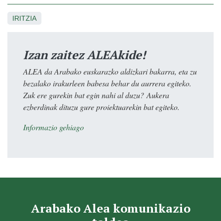
IRITZIA
Izan zaitez ALEAkide!
ALEA da Arabako euskarazko aldizkari bakarra, eta zu
bezalako irakurleen babesa behar du aurrera egiteko.
Zuk ere gurekin bat egin nahi al duzu? Aukera
ezberdinak dituzu gure proiektuarekin bat egiteko.
Informazio gehiago
Arabako Alea komunikazio