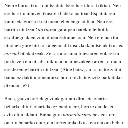
Neure burua ikusi dut islatuta bere harridura txikian. Neu
ere harritu nintzen ikastola bateko patioan Espainiaren
kamiseta gorria ikusi nuen lehenengo aldian. Neu ere
harritu nintzen
Gorria
ren garaipen batekin leihotik
etxafuegoak entzun nituen estrainekoan. Neu ere harritu
ninduen gure hiriko kaleetan ditxosozko kamisetak ikustea
normal
bilakatzeak. Zer arraio, ama Iniestaren golarekin
poztu zen eta ni, abstraktuan onar nezakeen arren, orduan
ere dexente harritu nintzen. (Bide batez, ama: maite zaitut,
baina ez dakit momentutxo hori noizbait guztiz barkatuko
dizudan, e?)
Bada, gauza horiek guztiak gertatu dira, eta onartu
beharko ditut: onartuko ez banitu ere, hortxe daude, eta
ezin ditut aldatu. Baina gure
normaltasuna
besteek ere
onartu beharko dute, eta horretarako ikusi eta entzun behar