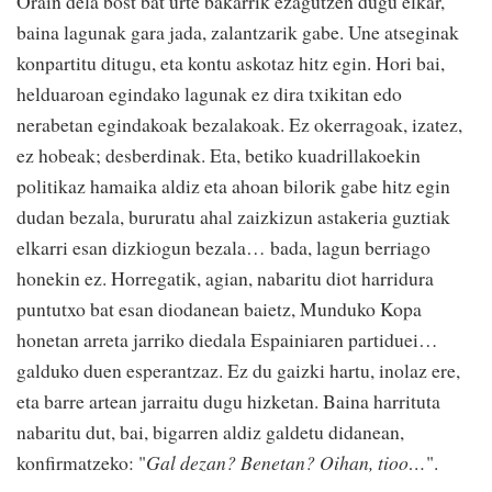
Orain dela bost bat urte bakarrik ezagutzen dugu elkar,
baina lagunak gara jada, zalantzarik gabe. Une atseginak
konpartitu ditugu, eta kontu askotaz hitz egin. Hori bai,
helduaroan egindako lagunak ez dira txikitan edo
nerabetan egindakoak bezalakoak. Ez okerragoak, izatez,
ez hobeak; desberdinak. Eta, betiko kuadrillakoekin
politikaz hamaika aldiz eta ahoan bilorik gabe hitz egin
dudan bezala, bururatu ahal zaizkizun astakeria guztiak
elkarri esan dizkiogun bezala… bada, lagun berriago
honekin ez. Horregatik, agian, nabaritu diot harridura
puntutxo bat esan diodanean baietz, Munduko Kopa
honetan arreta jarriko diedala Espainiaren partiduei…
galduko duen esperantzaz. Ez du gaizki hartu, inolaz ere,
eta barre artean jarraitu dugu hizketan. Baina harrituta
nabaritu dut, bai, bigarren aldiz galdetu didanean,
konfirmatzeko: "
Gal dezan? Benetan? Oihan, tioo…
".