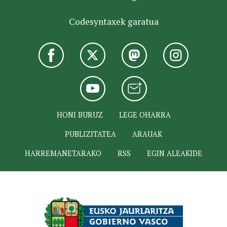
Codesyntaxek garatua
HONI BURUZ
LEGE OHARRA
PUBLIZITATEA
ARAUAK
HARREMANETARAKO
RSS
EGIN ALEAKIDE