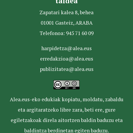
taldea
Zapatari kalea 8, behea
01001 Gasteiz, ARABA
Telefonoa: 945 71 60 09
harpidetza@alea.eus
erredakzioa@alea.eus
publizitatea@alea.eus
Alea.eus-eko edukiak kopiatu, moldatu, zabaldu
eta argitaratzeko libre zara, beti ere, gure
egiletzakoak direla aitortzen baldin baduzu eta
baldintza berdinetan egiten baduzu.