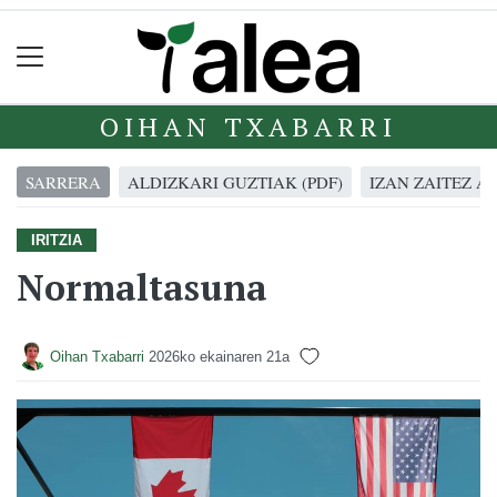
OIHAN TXABARRI
SARRERA
ALDIZKARI GUZTIAK (PDF)
IZAN ZAITEZ A
IRITZIA
Normaltasuna
Oihan Txabarri
2026ko ekainaren 21a