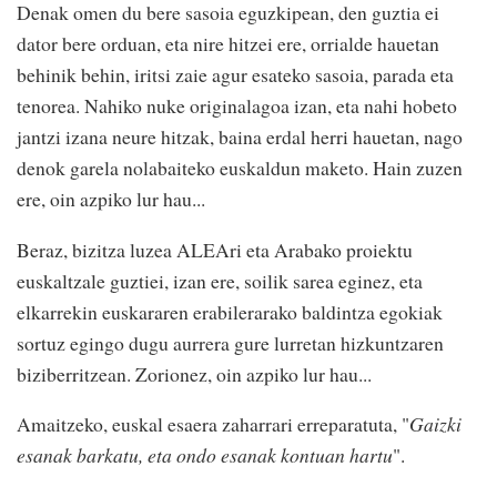
Denak omen du bere sasoia eguzkipean, den guztia ei
dator bere orduan, eta nire hitzei ere, orrialde hauetan
behinik behin, iritsi zaie agur esateko sasoia, parada eta
tenorea. Nahiko nuke originalagoa izan, eta nahi hobeto
jantzi izana neure hitzak, baina erdal herri hauetan, nago
denok garela nolabaiteko euskaldun maketo. Hain zuzen
ere, oin azpiko lur hau...
Beraz, bizitza luzea ALEAri eta Arabako proiektu
euskaltzale guztiei, izan ere, soilik sarea eginez, eta
elkarrekin euskararen erabilerarako baldintza egokiak
sortuz egingo dugu aurrera gure lurretan hizkuntzaren
biziberritzean. Zorionez, oin azpiko lur hau...
Amaitzeko, euskal esaera zaharrari erreparatuta, "
Gaizki
esanak barkatu, eta ondo esanak kontuan hartu
".