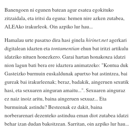
Banengoen ni egunen batean agur esatea egokituko
zitzaidala, eta iritsi da eguna: hemen nire azken zutabea,
ALEAko irakurleok. Oin azpiko lur hau...
Hamalau urte pasatxo dira hasi ginela
hirinet.net
agerkari
digitalean idazten eta
tontamentian
ehun bat iritzi artikulu
idatziko nituen honezkero. Garai hartan honakoxea idatzi
nion lagun bati bera ere idaztera animatzeko: "Kontua duk
Gasteizko burmuin euskaldunak apurtxo bat astintzea, bai
gureak bai irakurleenak; beraz, badakik, aingeruen sexutik
hasi, eta sexuaren ainguran amaitu...". Sexuaren ainguraz
ez naiz inoiz aritu, baina aingeruen sexuaz... Eta
burmuinak astindu? Besteenak ez dakit, baina
norberarenari dezenteko astindua eman diot zutabea idatzi
behar izan dudan bakoitzean. Sarritan, oin azpiko lur hau...