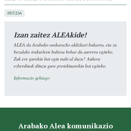
IRITZIA
Izan zaitez ALEAkide!
ALEA da Arabako euskarazko aldizkari bakarra, eta zu
bezalako irakurleen babesa behar du aurrera egiteko.
Zuk ere gurekin bat egin nahi al duzu? Aukera
ezberdinak dituzu gure proiektuarekin bat egiteko.
Informazio gehiago
Arabako Alea komunikazio