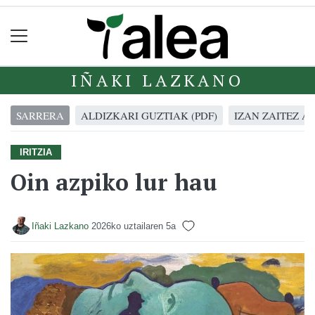
IÑAKI LAZKANO
SARRERA
ALDIZKARI GUZTIAK (PDF)
IZAN ZAITEZ A
IRITZIA
Oin azpiko lur hau
Iñaki Lazkano
2026ko uztailaren 5a