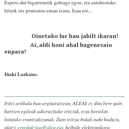
Espero dut bigarrenetik gehiago egon, eta zutabeotako
hitzek zer pentsatua eman izana. Izan ere...
Oinetako lur hau jabilt ikaran!
Ai, aldi honi ahal bagenezaio
enpara!
Iñaki Lazkano.
Iritzi artikulu hau argitaratzean, ALEAk ez ditu bere gain
hartzen egileak adierazitako iritziak, ezta horiekin
lotutako erantzukizunak. Zure iritzia bidali nahi baduzu,
idatzi
erredakzioa@alea.eus
helbide elektronikora.