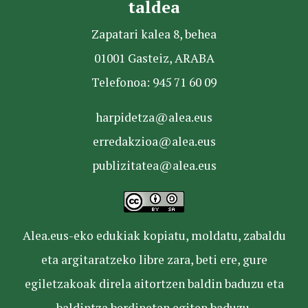
taldea
Zapatari kalea 8, behea
01001 Gasteiz, ARABA
Telefonoa: 945 71 60 09
harpidetza@alea.eus
erredakzioa@alea.eus
publizitatea@alea.eus
Alea.eus-eko edukiak kopiatu, moldatu, zabaldu
eta argitaratzeko libre zara, beti ere, gure
egiletzakoak direla aitortzen baldin baduzu eta
baldintza berdinetan egiten baduzu.