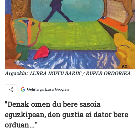
Argazkia: 'LURRA IKUTU BARIK' / RUPER ORDORIKA
Gehitu gaitzazu Googlen
"Denak omen du bere sasoia
eguzkipean, den guztia ei dator bere
orduan..."