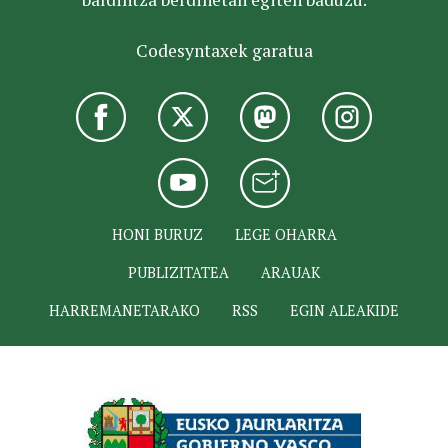
Codesyntaxek garatua
HONI BURUZ
LEGE OHARRA
PUBLIZITATEA
ARAUAK
HARREMANETARAKO
RSS
EGIN ALEAKIDE