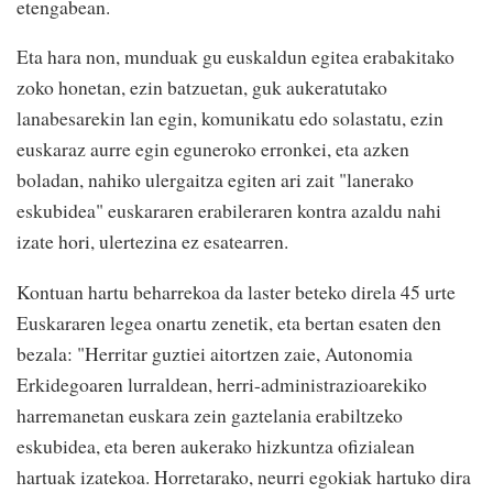
etengabean.
Eta hara non, munduak gu euskaldun egitea erabakitako
zoko honetan, ezin batzuetan, guk aukeratutako
lanabesarekin lan egin, komunikatu edo solastatu, ezin
euskaraz aurre egin eguneroko erronkei, eta azken
boladan, nahiko ulergaitza egiten ari zait "lanerako
eskubidea" euskararen erabileraren kontra azaldu nahi
izate hori, ulertezina ez esatearren.
Kontuan hartu beharrekoa da laster beteko direla 45 urte
Euskararen legea onartu zenetik, eta bertan esaten den
bezala: "Herritar guztiei aitortzen zaie, Autonomia
Erkidegoaren lurraldean, herri-administrazioarekiko
harremanetan euskara zein gaztelania erabiltzeko
eskubidea, eta beren aukerako hizkuntza ofizialean
hartuak izatekoa. Horretarako, neurri egokiak hartuko dira