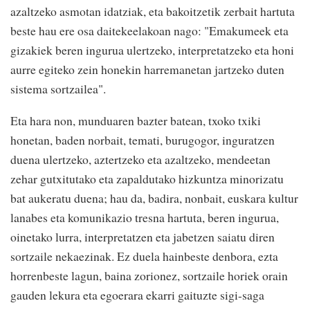
azaltzeko asmotan idatziak, eta bakoitzetik zerbait hartuta
beste hau ere osa daitekeelakoan nago: "Emakumeek eta
gizakiek beren ingurua ulertzeko, interpretatzeko eta honi
aurre egiteko zein honekin harremanetan jartzeko duten
sistema sortzailea".
Eta hara non, munduaren bazter batean, txoko txiki
honetan, baden norbait, temati, burugogor, inguratzen
duena ulertzeko, aztertzeko eta azaltzeko, mendeetan
zehar gutxitutako eta zapaldutako hizkuntza minorizatu
bat aukeratu duena; hau da, badira, nonbait, euskara kultur
lanabes eta komunikazio tresna hartuta, beren ingurua,
oinetako lurra, interpretatzen eta jabetzen saiatu diren
sortzaile nekaezinak. Ez duela hainbeste denbora, ezta
horrenbeste lagun, baina zorionez, sortzaile horiek orain
gauden lekura eta egoerara ekarri gaituzte sigi-saga