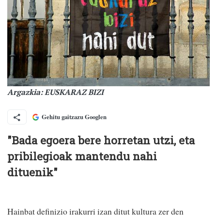
Argazkia: EUSKARAZ BIZI
Gehitu gaitzazu Googlen
"Bada egoera bere horretan utzi, eta
pribilegioak mantendu nahi
dituenik"
Hainbat definizio irakurri izan ditut kultura zer den