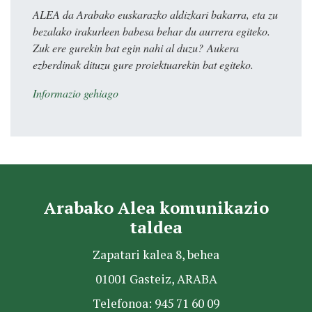
ALEA da Arabako euskarazko aldizkari bakarra, eta zu
bezalako irakurleen babesa behar du aurrera egiteko.
Zuk ere gurekin bat egin nahi al duzu? Aukera
ezberdinak dituzu gure proiektuarekin bat egiteko.
Informazio gehiago
Arabako Alea komunikazio
taldea
Zapatari kalea 8, behea
01001 Gasteiz, ARABA
Telefonoa: 945 71 60 09