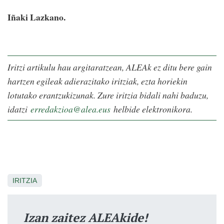
Iñaki Lazkano.
Iritzi artikulu hau argitaratzean, ALEAk ez ditu bere gain
hartzen egileak adierazitako iritziak, ezta horiekin
lotutako erantzukizunak. Zure iritzia bidali nahi baduzu,
idatzi
erredakzioa@alea.eus
helbide elektronikora.
IRITZIA
Izan zaitez ALEAkide!