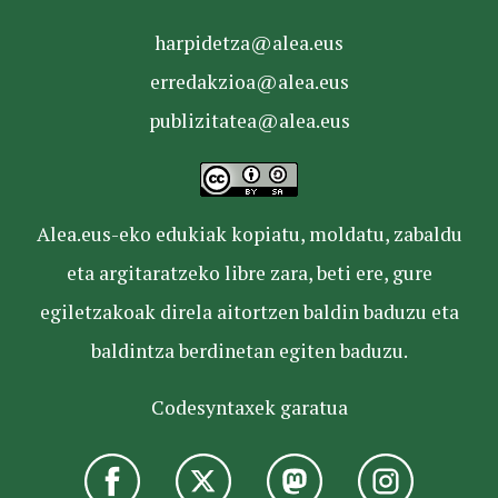
harpidetza@alea.eus
erredakzioa@alea.eus
publizitatea@alea.eus
Alea.eus-eko edukiak kopiatu, moldatu, zabaldu
eta argitaratzeko libre zara, beti ere, gure
egiletzakoak direla aitortzen baldin baduzu eta
baldintza berdinetan egiten baduzu.
Codesyntaxek garatua