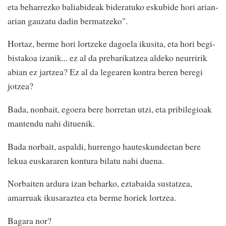
eta beharrezko baliabideak bideratuko eskubide hori arian-
arian gauzatu dadin bermatzeko".
Hortaz, berme hori lortzeke dagoela ikusita, eta hori begi-
bistakoa izanik... ez al da prebarikatzea aldeko neurririk
abian ez jartzea? Ez al da legearen kontra beren beregi
jotzea?
Bada, nonbait, egoera bere horretan utzi, eta pribilegioak
mantendu nahi dituenik.
Bada norbait, aspaldi, hurrengo hauteskundeetan bere
lekua euskararen kontura bilatu nahi duena.
Norbaiten ardura izan beharko, eztabaida sustatzea,
amarruak ikusaraztea eta berme horiek lortzea.
Bagara nor?