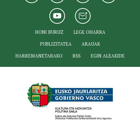
HONI BURUZ
LEGE OHARRA
PUBLIZITATEA
ARAUAK
HARREMANETARAKO
RSS
EGIN ALEAKIDE