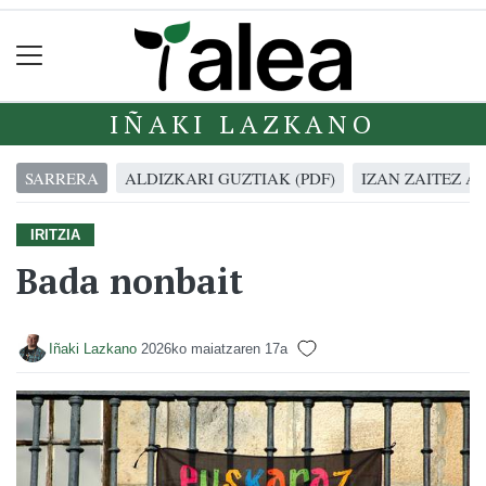
IÑAKI LAZKANO
SARRERA
ALDIZKARI GUZTIAK (PDF)
IZAN ZAITEZ A
IRITZIA
Bada nonbait
Iñaki Lazkano
2026ko maiatzaren 17a