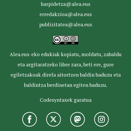
harpidetza@alea.eus
erredakzioa@alea.eus
publizitatea@alea.eus
Alea.eus-eko edukiak kopiatu, moldatu, zabaldu
eta argitaratzeko libre zara, beti ere, gure
egiletzakoak direla aitortzen baldin baduzu eta
baldintza berdinetan egiten baduzu.
Codesyntaxek garatua