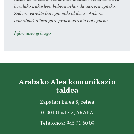
bezalako irakurleen babesa behar du aurrera egiteko.
Zuk ere gurekin bat egin nahi al duzu? Aukera
ezberdinak dituzu gure proiektuarekin bat egiteko.
Informazio gehiago
Arabako Alea komunikazio
taldea
Zapatari kalea 8, behea
01001 Gasteiz, ARABA
Telefonoa: 945 71 60 09