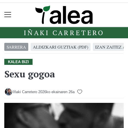
IÑAKI CARRETERO
SARRERA
ALDIZKARI GUZTIAK (PDF)
IZAN ZAITEZ A
KALEA BIZI
Sexu gogoa
Iñaki Carretero
2026ko ekainaren 26a