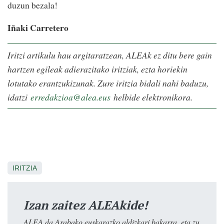
duzun bezala!
Iñaki Carretero
Iritzi artikulu hau argitaratzean, ALEAk ez ditu bere gain
hartzen egileak adierazitako iritziak, ezta horiekin
lotutako erantzukizunak. Zure iritzia bidali nahi baduzu,
idatzi
erredakzioa@alea.eus
helbide elektronikora.
IRITZIA
Izan zaitez ALEAkide!
ALEA da Arabako euskarazko aldizkari bakarra, eta zu