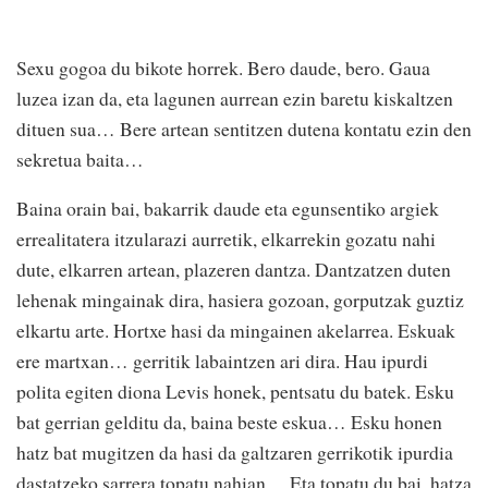
Sexu gogoa du bikote horrek. Bero daude, bero. Gaua
luzea izan da, eta lagunen aurrean ezin baretu kiskaltzen
dituen sua… Bere artean sentitzen dutena kontatu ezin den
sekretua baita…
Baina orain bai, bakarrik daude eta egunsentiko argiek
errealitatera itzularazi aurretik, elkarrekin gozatu nahi
dute, elkarren artean, plazeren dantza. Dantzatzen duten
lehenak mingainak dira, hasiera gozoan, gorputzak guztiz
elkartu arte. Hortxe hasi da mingainen akelarrea. Eskuak
ere martxan… gerritik labaintzen ari dira. Hau ipurdi
polita egiten diona Levis honek, pentsatu du batek. Esku
bat gerrian gelditu da, baina beste eskua… Esku honen
hatz bat mugitzen da hasi da galtzaren gerrikotik ipurdia
dastatzeko sarrera topatu nahian… Eta topatu du bai, hatza