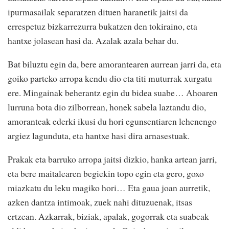
ipurmasailak separatzen dituen haranetik jaitsi da
errespetuz bizkarrezurra bukatzen den tokiraino, eta
hantxe jolasean hasi da. Azalak azala behar du.
Bat biluztu egin da, bere amorantearen aurrean jarri da, eta
goiko parteko arropa kendu dio eta titi muturrak xurgatu
ere. Mingainak beherantz egin du bidea suabe… Ahoaren
lurruna bota dio zilborrean, honek sabela laztandu dio,
amoranteak ederki ikusi du hori egunsentiaren lehenengo
argiez lagunduta, eta hantxe hasi dira arnasestuak.
Prakak eta barruko arropa jaitsi dizkio, hanka artean jarri,
eta bere maitalearen begiekin topo egin eta gero, goxo
miazkatu du leku magiko hori… Eta gaua joan aurretik,
azken dantza intimoak, zuek nahi dituzuenak, itsas
ertzean. Azkarrak, biziak, apalak, gogorrak eta suabeak