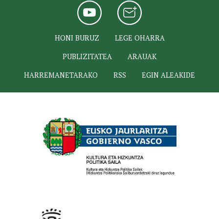
HONI BURUZ
LEGE OHARRA
PUBLIZITATEA
ARAUAK
HARREMANETARAKO
RSS
EGIN ALEAKIDE