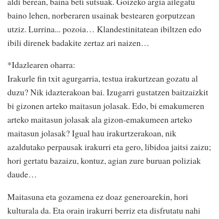
aldi berean, baina beti sutsuak. Goizeko argia ailegatu
baino lehen, norberaren usainak bestearen gorputzean
utziz. Lurrina... pozoia… Klandestinitatean ibiltzen edo
ibili direnek badakite zertaz ari naizen…
*Idazlearen oharra:
Irakurle fin txit agurgarria, testua irakurtzean gozatu al
duzu? Nik idazterakoan bai. Izugarri gustatzen baitzaizkit
bi gizonen arteko maitasun jolasak. Edo, bi emakumeren
arteko maitasun jolasak ala gizon-emakumeen arteko
maitasun jolasak? Igual hau irakurtzerakoan, nik
azaldutako perpausak irakurri eta gero, libidoa jaitsi zaizu;
hori gertatu bazaizu, kontuz, agian zure buruan poliziak
daude…
Maitasuna eta gozamena ez doaz generoarekin, hori
kulturala da. Eta orain irakurri berriz eta disfrutatu nahi