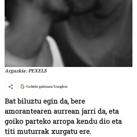
Argazkia: PEXELS
Gehitu gaitzazu Googlen
Bat biluztu egin da, bere
amorantearen aurrean jarri da, eta
goiko parteko arropa kendu dio eta
titi muturrak xurgatu ere.