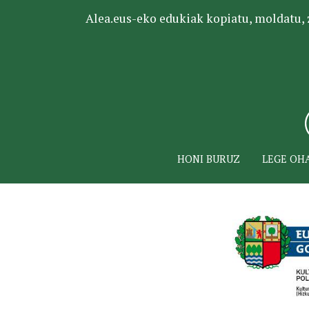
Alea.eus-eko edukiak kopiatu, moldatu, za
HONI BURUZ
LEGE OH