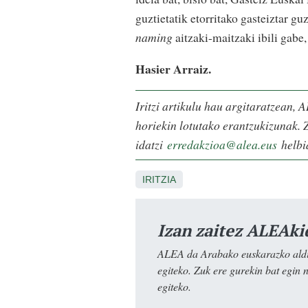
guztietatik etorritako gasteiztar gu
naming
aitzaki-maitzaki ibili gabe,
Hasier Arraiz.
Iritzi artikulu hau argitaratzean, A
horiekin lotutako erantzukizunak. Z
idatzi
erredakzioa@alea.eus
helbid
IRITZIA
Izan zaitez ALEAki
ALEA da Arabako euskarazko aldiz
egiteko. Zuk ere gurekin bat egin 
egiteko.