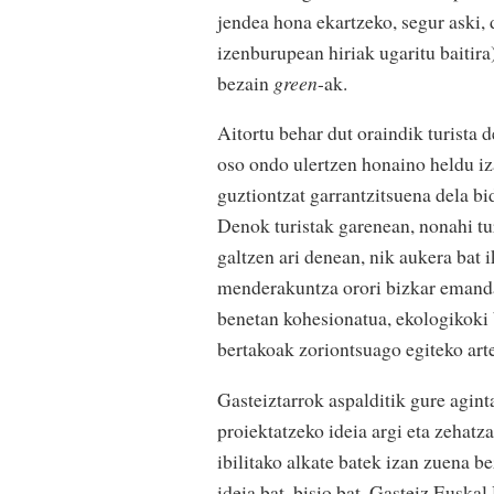
jendea hona ekartzeko, segur aski,
izenburupean hiriak ugaritu baitira
bezain
green
-ak.
Aitortu behar dut oraindik turista 
oso ondo ulertzen honaino heldu i
guztiontzat garrantzitsuena dela bid
Denok turistak garenean, nonahi tu
galtzen ari denean, nik aukera bat 
menderakuntza orori bizkar emanda, 
benetan kohesionatua, ekologikoki 
bertakoak zoriontsuago egiteko arte
Gasteiztarrok aspalditik gure aginta
proiektatzeko ideia argi eta zehat
ibilitako alkate batek izan zuena b
ideia bat, bisio bat, Gasteiz Eusk