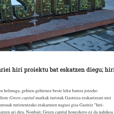
riei hiri proiektu bat eskatzen diegu; hir
en helmuga, gehien-gehienez beste leku batera jotzeko
 diote
Green capital
markak turistak Gasteiza erakartzeari utzi
kintsuak turistentzako erakarmen nagusi gisa Gasteiz "hiri-
atzen ari dira. Nonbait, Green capital honezkero ez da nahikoa