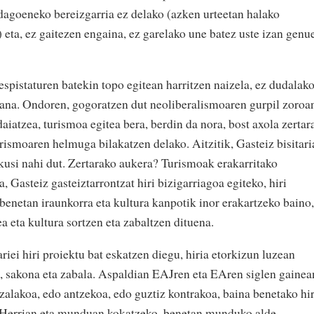
 dagoeneko bereizgarria ez delako (azken urteetan halako
) eta, ez gaitezen engaina, ez garelako une batez uste izan genu
despistaturen batekin topo egitean harritzen naizela, ez dudalak
zana. Ondoren, gogoratzen dut neoliberalismoaren gurpil zoroa
aiatzea, turismoa egitea bera, berdin da nora, bost axola zertar
rismoaren helmuga bilakatzen delako. Aitzitik, Gasteiz bisitari
ikusi nahi dut. Zertarako aukera? Turismoak erakarritako
Gasteiz gasteiztarrontzat hiri bizigarriagoa egiteko, hiri
benetan iraunkorra eta kultura kanpotik inor erakartzeko baino,
a eta kultura sortzen eta zabaltzen dituena.
riei hiri proiektu bat eskatzen diegu, hiria etorkizun luzean
za, sakona eta zabala. Aspaldian EAJren eta EAren siglen gainea
ezalakoa, edo antzekoa, edo guztiz kontrakoa, baina benetako hir
al Herrian eta munduan kokatzeko, benetan munduko alde