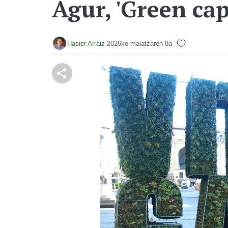
Agur, 'Green cap
Hasier Arraiz
2026ko maiatzaren 8a