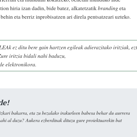
ztion hiria izan dadin, bide batez, alkatetzatik
branding
eta
 behin eta berriz inprobisatzen ari direla pentsatzeari uzteko.
LEAk ez ditu bere gain hartzen egileak adierazitako iritziak, ez
ure iritzia bidali nahi baduzu,
e elektronikora.
de!
kari bakarra, eta zu bezalako irakurleen babesa behar du aurrera
nahi al duzu? Aukera ezberdinak dituzu gure proiektuarekin bat