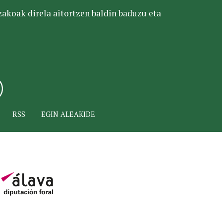
tzakoak direla aitortzen baldin baduzu eta
RSS
EGIN ALEAKIDE