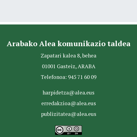
Arabako Alea komunikazio taldea
Zapatari kalea 8, behea
01001 Gasteiz, ARABA
Telefonoa: 945 71 60 09
harpidetza@alea.eus
erredakzioa@alea.eus
publizitatea@alea.eus