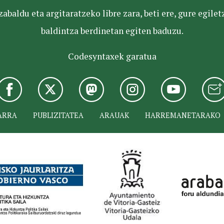
baldu eta argitaratzeko libre zara, beti ere, gure egile
baldintza berdinetan egiten baduzu.
Codesyntaxek garatua
ARRA
PUBLIZITATEA
ARAUAK
HARREMANETARAKO