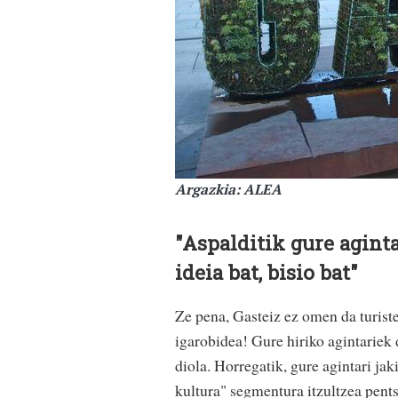
Argazkia: ALEA
"Aspalditik gure aginta
ideia bat, bisio bat"
Ze pena, Gasteiz ez omen da turist
igarobidea! Gure hiriko agintariek
diola. Horregatik, gure agintari ja
kultura" segmentura itzultzea pents