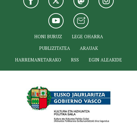
HONI BURUZ
LEGE OHARRA
PUBLIZITATEA
ARAUAK
HARREMANETARAKO
RSS
EGIN ALEAKIDE