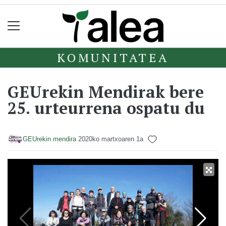
KOMUNITATEA
GEUrekin Mendirak bere
25. urteurrena ospatu du
GEUrekin mendira
2020ko martxoaren 1a