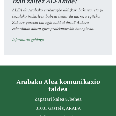
Izan zaitez ALEAkide!
ALEA da Arabako euskarazko aldizkari bakarra, eta zu
bezalako irakurleen babesa behar du aurrera egiteko.
Zuk ere gurekin bat egin nahi al duzu? Aukera
ezberdinak dituzu gure proiektuarekin bat egiteko.
Informazio gehiago
Arabako Alea komunikazio
taldea
Zapatari kalea 8, behea
01001 Gasteiz, ARABA