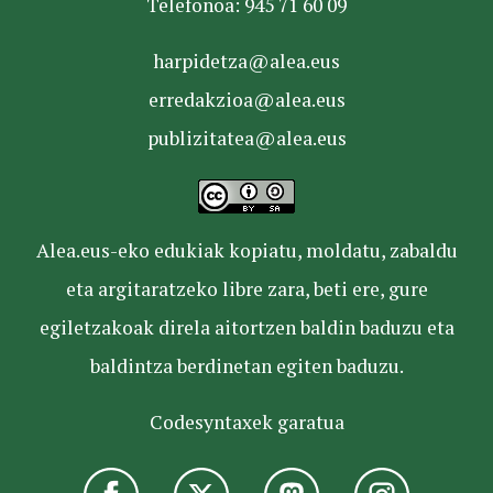
Telefonoa: 945 71 60 09
harpidetza@alea.eus
erredakzioa@alea.eus
publizitatea@alea.eus
Alea.eus-eko edukiak kopiatu, moldatu, zabaldu
eta argitaratzeko libre zara, beti ere, gure
egiletzakoak direla aitortzen baldin baduzu eta
baldintza berdinetan egiten baduzu.
Codesyntaxek garatua