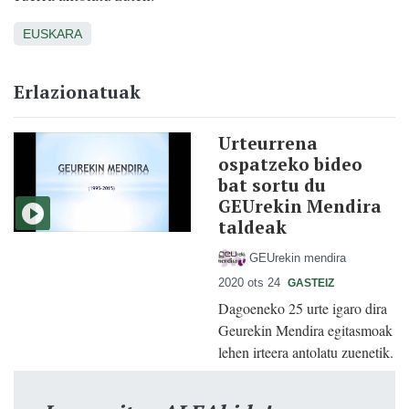
EUSKARA
Erlazionatuak
Urteurrena
ospatzeko bideo
bat sortu du
GEUrekin Mendira
taldeak
GEUrekin mendira
2020 ots 24
GASTEIZ
Dagoeneko 25 urte igaro dira
Geurekin Mendira egitasmoak
lehen irteera antolatu zuenetik.