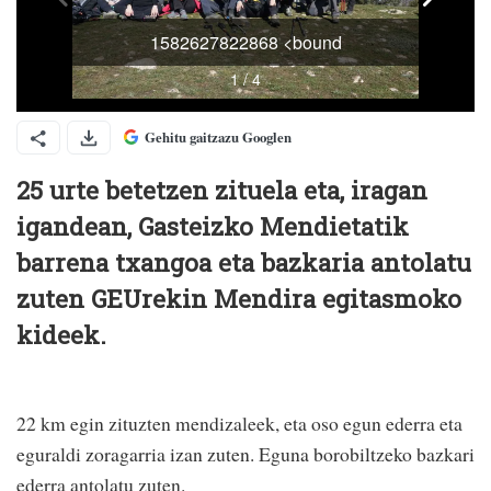
Gehitu gaitzazu Googlen
25 urte betetzen zituela eta, iragan
igandean, Gasteizko Mendietatik
barrena txangoa eta bazkaria antolatu
zuten GEUrekin Mendira egitasmoko
kideek.
22 km egin zituzten mendizaleek, eta oso egun ederra eta
eguraldi zoragarria izan zuten. Eguna borobiltzeko bazkari
ederra antolatu zuten.