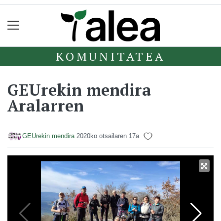
KOMUNITATEA
GEUrekin mendira
Aralarren
GEUrekin mendira
2020ko otsailaren 17a