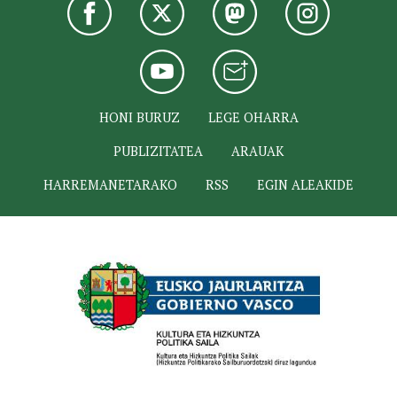
HONI BURUZ
LEGE OHARRA
PUBLIZITATEA
ARAUAK
HARREMANETARAKO
RSS
EGIN ALEAKIDE