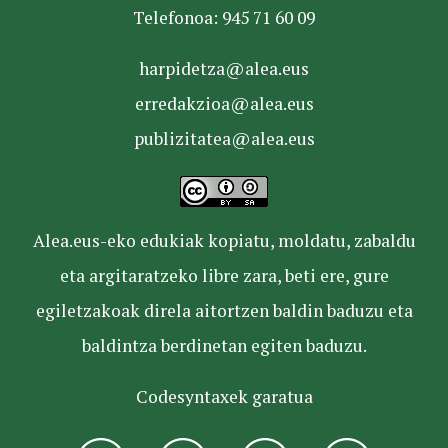
Telefonoa: 945 71 60 09
harpidetza@alea.eus
erredakzioa@alea.eus
publizitatea@alea.eus
Alea.eus-eko edukiak kopiatu, moldatu, zabaldu
eta argitaratzeko libre zara, beti ere, gure
egiletzakoak direla aitortzen baldin baduzu eta
baldintza berdinetan egiten baduzu.
Codesyntaxek garatua