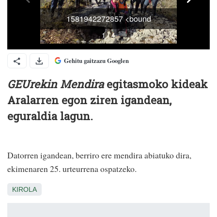
Gehitu gaitzazu Googlen
GEUrekin Mendira
egitasmoko kideak
Aralarren egon ziren igandean,
eguraldia lagun.
Datorren igandean, berriro ere mendira abiatuko dira,
ekimenaren 25. urteurrena ospatzeko.
KIROLA