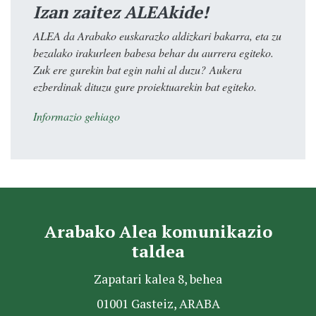
Izan zaitez ALEAkide!
ALEA da Arabako euskarazko aldizkari bakarra, eta zu
bezalako irakurleen babesa behar du aurrera egiteko.
Zuk ere gurekin bat egin nahi al duzu? Aukera
ezberdinak dituzu gure proiektuarekin bat egiteko.
Informazio gehiago
Arabako Alea komunikazio
taldea
Zapatari kalea 8, behea
01001 Gasteiz, ARABA