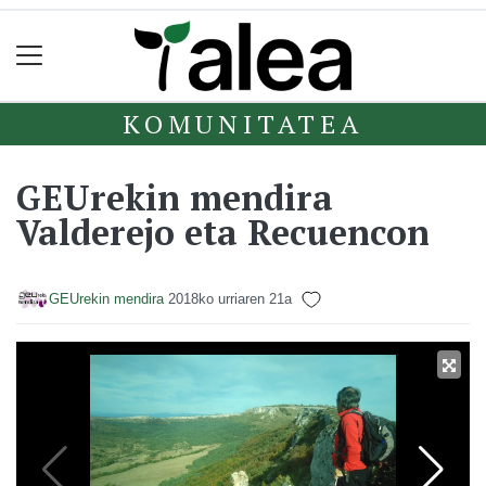
KOMUNITATEA
GEUrekin mendira
Valderejo eta Recuencon
GEUrekin mendira
2018ko urriaren 21a