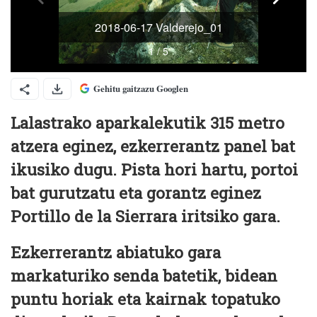
Gehitu gaitzazu Googlen
Lalastrako aparkalekutik 315 metro
atzera eginez, ezkerrerantz panel bat
ikusiko dugu. Pista hori hartu, portoi
bat gurutzatu eta gorantz eginez
Portillo de la Sierrara iritsiko gara.
Ezkerrerantz abiatuko gara
markaturiko senda batetik, bidean
puntu horiak eta kairnak topatuko