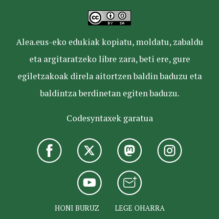
Alea.eus-eko edukiak kopiatu, moldatu, zabaldu
eta argitaratzeko libre zara, beti ere, gure
egiletzakoak direla aitortzen baldin baduzu eta
baldintza berdinetan egiten baduzu.
Codesyntaxek garatua
HONI BURUZ
LEGE OHARRA