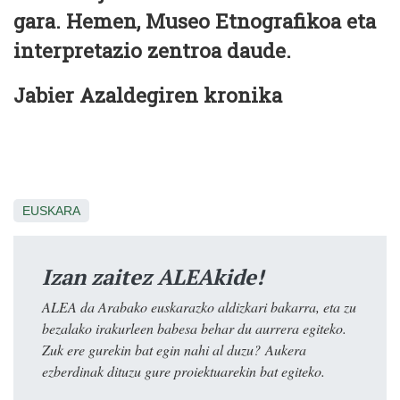
gara. Hemen, Museo Etnografikoa eta
interpretazio zentroa daude.
Jabier Azaldegiren kronika
EUSKARA
Izan zaitez ALEAkide!
ALEA da Arabako euskarazko aldizkari bakarra, eta zu
bezalako irakurleen babesa behar du aurrera egiteko.
Zuk ere gurekin bat egin nahi al duzu? Aukera
ezberdinak dituzu gure proiektuarekin bat egiteko.