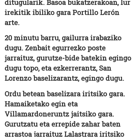
ditugularik. Basoa bukatzerakoan, lur
irekitik ibiliko gara Portillo Lerón
arte.
20 minutu barru, gailurra irabaziko
dugu. Zenbait egurrezko poste
jarraituz, gurutze-bide batekin egingo
dugu topo, eta ezkerrerantz, San
Lorenzo baselizarantz, egingo dugu.
Ordu betean baselizara iritsiko gara.
Hamaiketako egin eta
Villamardoneruntz jaitsiko gara.
Gurutzatu eta errepide zahar baten
arrastoa jarraituz Lalastrara iritsiko