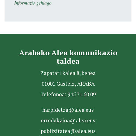
Informazio gehiago
Arabako Alea komunikazio
taldea
Zapatari kalea 8, behea
01001 Gasteiz, ARABA
Telefonoa: 945 71 60 09
harpidetza@alea.eus
erredakzioa@alea.eus
publizitatea@alea.eus