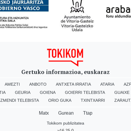
Gertuko informazioa, euskaraz
AMEZTI
ANBOTO
ANTXETA IRRATIA
ATARIA
AZP
TIA
GEURIA
GOIENA
GOIERRI TELEBISTA
GUAIXE
IZMENDI TELEBISTA
ORIO GUKA
TXINTXARRI
ZARAUT
Matx
Gurean
Ttap
Tokikom publizitatea
v16.25.0