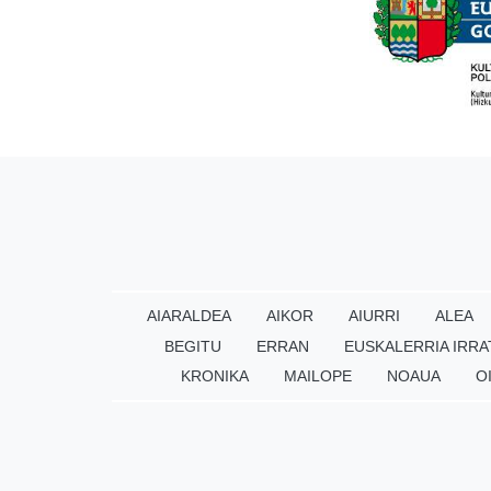
AIARALDEA
AIKOR
AIURRI
ALEA
BEGITU
ERRAN
EUSKALERRIA IRRA
KRONIKA
MAILOPE
NOAUA
O