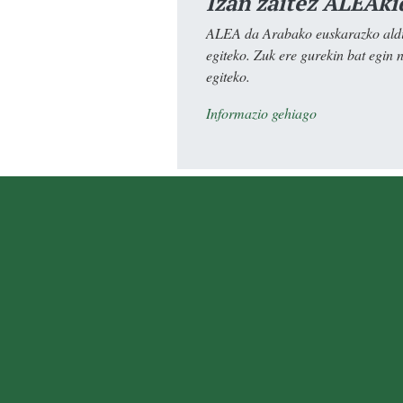
Izan zaitez ALEAki
ALEA da Arabako euskarazko aldiz
egiteko. Zuk ere gurekin bat egin 
egiteko.
Informazio gehiago