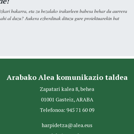
de!
kari bakarra, eta zu bezalako irakurleen babesa behar du aurrera
nahi al duzu? Aukera ezberdinak dituzu gure proiektuarekin bat
Arabako Alea komunikazio taldea
Zapatari kalea 8, behea
01001 Gasteiz, ARABA
Telefonoa: 945 71 60 09
harpidetza@alea.eus