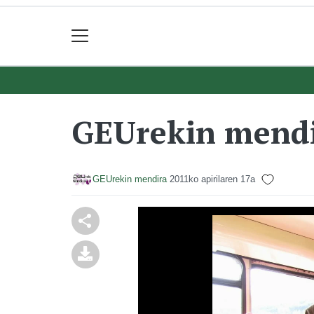
GEUrekin mendi
GEUrekin mendira
2011ko apirilaren 17a