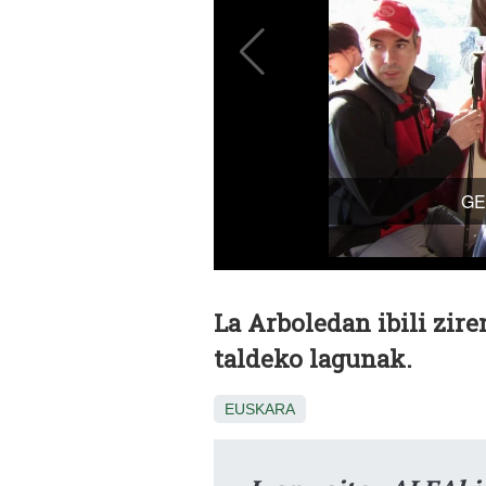
La Arboledan ibili zir
taldeko lagunak.
EUSKARA