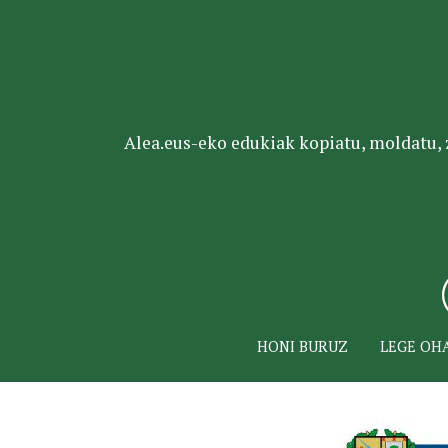
Alea.eus-eko edukiak kopiatu, moldatu, za
HONI BURUZ
LEGE OH