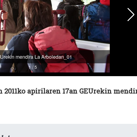
en 2011ko apirilaren 17an GEUrekin mendi