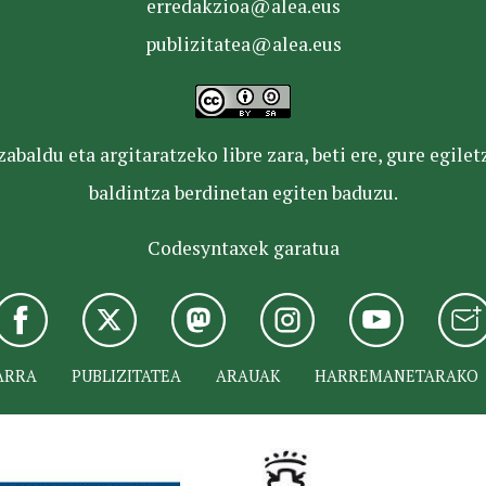
erredakzioa@alea.eus
publizitatea@alea.eus
baldu eta argitaratzeko libre zara, beti ere, gure egile
baldintza berdinetan egiten baduzu.
Codesyntaxek garatua
ARRA
PUBLIZITATEA
ARAUAK
HARREMANETARAKO