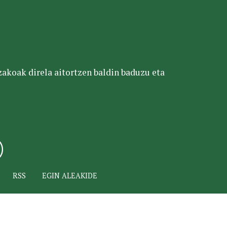
tzakoak direla aitortzen baldin baduzu eta
RSS
EGIN ALEAKIDE