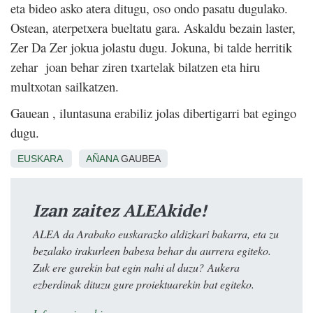
eta bideo asko atera ditugu, oso ondo pasatu dugulako.
Ostean, aterpetxera bueltatu gara. Askaldu bezain laster,
Zer Da Zer jokua jolastu dugu. Jokuna, bi talde herritik
zehar
joan behar ziren txartelak bilatzen eta hiru
multxotan sailkatzen.
Gauean , iluntasuna erabiliz jolas dibertigarri bat egingo
dugu.
EUSKARA
AÑANA
GAUBEA
Izan zaitez ALEAkide!
ALEA da Arabako euskarazko aldizkari bakarra, eta zu
bezalako irakurleen babesa behar du aurrera egiteko.
Zuk ere gurekin bat egin nahi al duzu? Aukera
ezberdinak dituzu gure proiektuarekin bat egiteko.