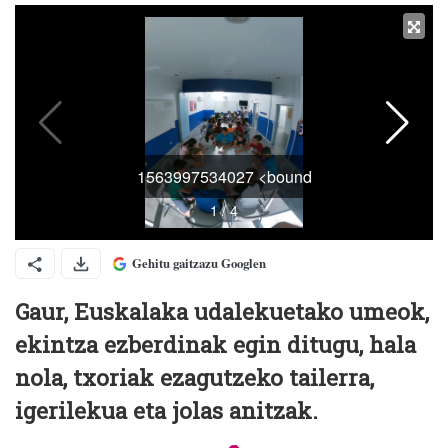
Gehitu gaitzazu Googlen
Gaur, Euskalaka udalekuetako umeok,
ekintza ezberdinak egin ditugu, hala
nola, txoriak ezagutzeko tailerra,
igerilekua eta jolas anitzak.