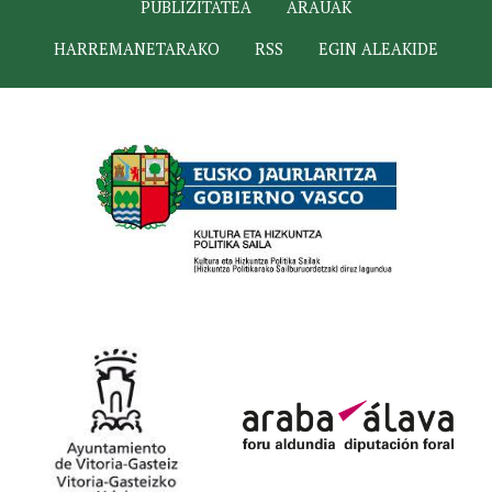
PUBLIZITATEA
ARAUAK
HARREMANETARAKO
RSS
EGIN ALEAKIDE