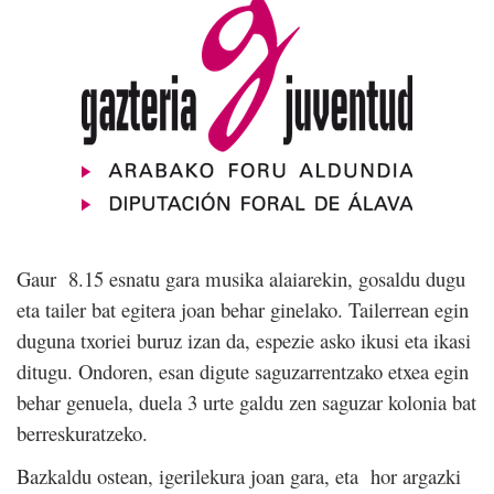
Gaur
8.15 esnatu gara musika alaiarekin, gosaldu dugu
eta tailer bat egitera joan behar ginelako. Tailerrean egin
duguna txoriei buruz izan da, espezie asko ikusi eta ikasi
ditugu. Ondoren, esan digute saguzarrentzako etxea egin
behar genuela, duela 3 urte galdu zen saguzar kolonia bat
berreskuratzeko.
Bazkaldu ostean, igerilekura joan gara, eta
hor argazki