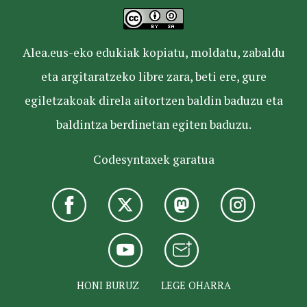
Alea.eus-eko edukiak kopiatu, moldatu, zabaldu
eta argitaratzeko libre zara, beti ere, gure
egiletzakoak direla aitortzen baldin baduzu eta
baldintza berdinetan egiten baduzu.
Codesyntaxek garatua
HONI BURUZ
LEGE OHARRA