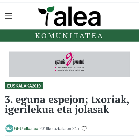
KOMUNITATEA
EUSKALAKA2019
3. eguna espejon; txoriak,
igerilekua eta jolasak
GEU elkartea
2019ko uztailaren 24a