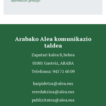
Informazio gehiago
Arabako Alea komunikazio
taldea
Zapatari kalea 8, behea
01001 Gasteiz, ARABA
Telefonoa: 945 71 60 09
harpidetza@alea.eus
erredakzioa@alea.eus
publizitatea@alea.eus