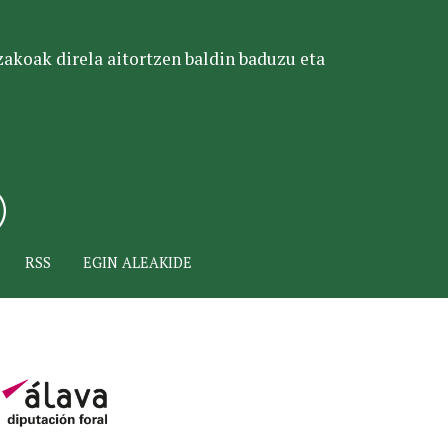
tzakoak direla aitortzen baldin baduzu eta
RSS
EGIN ALEAKIDE