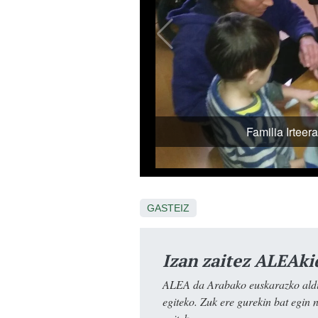
GASTEIZ
Izan zaitez ALEAki
ALEA da Arabako euskarazko aldiz
egiteko. Zuk ere gurekin bat egin 