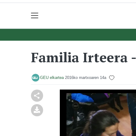
Familia Irteera 
GEU elkartea
2016ko martxoaren 14a