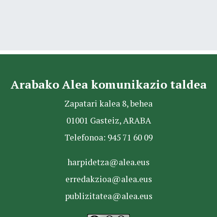
Arabako Alea komunikazio taldea
Zapatari kalea 8, behea
01001 Gasteiz, ARABA
Telefonoa: 945 71 60 09
harpidetza@alea.eus
erredakzioa@alea.eus
publizitatea@alea.eus