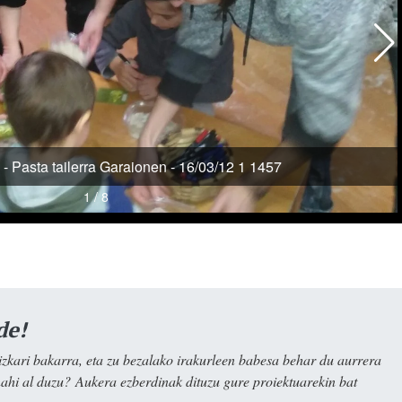
de!
kari bakarra, eta zu bezalako irakurleen babesa behar du aurrera
nahi al duzu? Aukera ezberdinak dituzu gure proiektuarekin bat