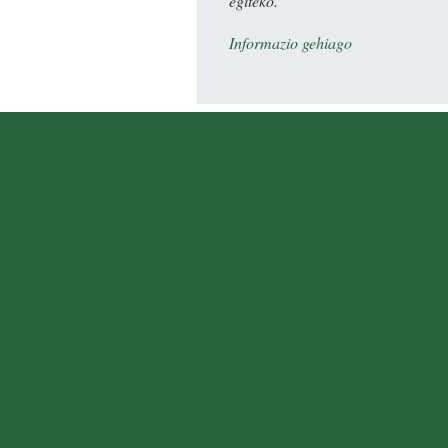
egiteko.
Informazio gehiago