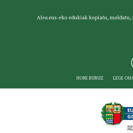
Alea.eus-eko edukiak kopiatu, moldatu, za
HONI BURUZ
LEGE OH