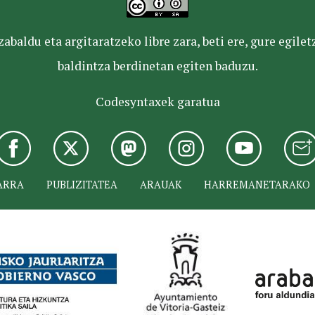
baldu eta argitaratzeko libre zara, beti ere, gure egile
baldintza berdinetan egiten baduzu.
Codesyntaxek garatua
ARRA
PUBLIZITATEA
ARAUAK
HARREMANETARAKO