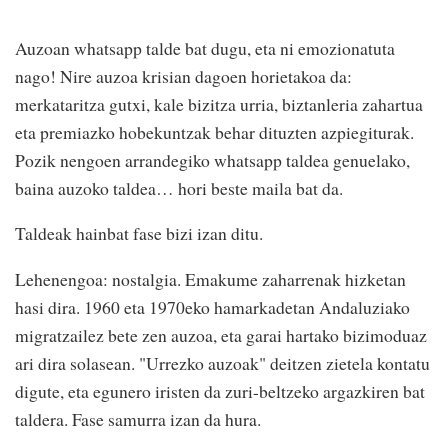
Auzoan whatsapp talde bat dugu, eta ni emozionatuta
nago! Nire auzoa krisian dagoen horietakoa da:
merkataritza gutxi, kale bizitza urria, biztanleria zahartua
eta premiazko hobekuntzak behar dituzten azpiegiturak.
Pozik nengoen arrandegiko whatsapp taldea genuelako,
baina auzoko taldea… hori beste maila bat da.
Taldeak hainbat fase bizi izan ditu.
Lehenengoa: nostalgia. Emakume zaharrenak hizketan
hasi dira. 1960 eta 1970eko hamarkadetan Andaluziako
migratzailez bete zen auzoa, eta garai hartako bizimoduaz
ari dira solasean. "Urrezko auzoak" deitzen zietela kontatu
digute, eta egunero iristen da zuri-beltzeko argazkiren bat
taldera. Fase samurra izan da hura.