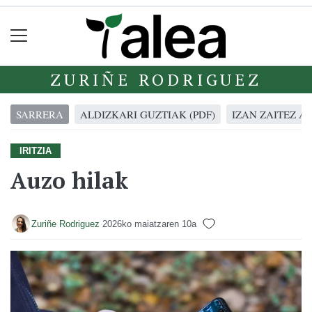
ZURIÑE RODRIGUEZ
SARRERA
ALDIZKARI GUZTIAK (PDF)
IZAN ZAITEZ A
IRITZIA
Auzo hilak
Zuriñe Rodriguez
2026ko maiatzaren 10a