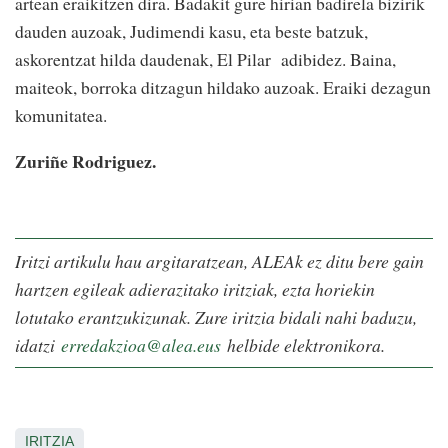
artean eraikitzen dira. Badakit gure hirian badirela bizirik
dauden auzoak, Judimendi kasu, eta beste batzuk,
askorentzat hilda daudenak, El Pilar
adibidez. Baina,
maiteok, borroka ditzagun hildako auzoak. Eraiki dezagun
komunitatea.
Zuriñe Rodriguez.
Iritzi artikulu hau argitaratzean, ALEAk ez ditu bere gain
hartzen egileak adierazitako iritziak, ezta horiekin
lotutako erantzukizunak. Zure iritzia bidali nahi baduzu,
idatzi
erredakzioa@alea.eus
helbide elektronikora.
IRITZIA