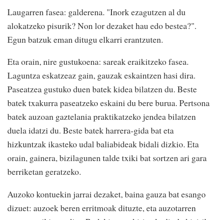
Laugarren fasea: galderena. "Inork ezagutzen al du
alokatzeko pisurik? Non lor dezaket hau edo bestea?".
Egun batzuk eman ditugu elkarri erantzuten.
Eta orain, nire gustukoena: sareak eraikitzeko fasea.
Laguntza eskatzeaz gain, gauzak eskaintzen hasi dira.
Paseatzea gustuko duen batek kidea bilatzen du. Beste
batek txakurra paseatzeko eskaini du bere burua. Pertsona
batek auzoan gaztelania praktikatzeko jendea bilatzen
duela idatzi du. Beste batek harrera-gida bat eta
hizkuntzak ikasteko udal baliabideak bidali dizkio. Eta
orain, gainera, bizilagunen talde txiki bat sortzen ari gara
berriketan geratzeko.
Auzoko kontuekin jarrai dezaket, baina gauza bat esango
dizuet: auzoek beren erritmoak dituzte, eta auzotarren