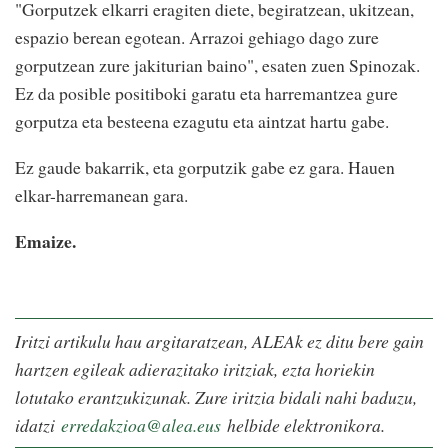
"Gorputzek elkarri eragiten diete, begiratzean, ukitzean,
espazio berean egotean. Arrazoi gehiago dago zure
gorputzean zure jakiturian baino", esaten zuen Spinozak.
Ez da posible positiboki garatu eta harremantzea gure
gorputza eta besteena ezagutu eta aintzat hartu gabe.
Ez gaude bakarrik, eta gorputzik gabe ez gara. Hauen
elkar-harremanean gara.
Emaize.
Iritzi artikulu hau argitaratzean, ALEAk ez ditu bere gain
hartzen egileak adierazitako iritziak, ezta horiekin
lotutako erantzukizunak. Zure iritzia bidali nahi baduzu,
idatzi
erredakzioa@alea.eus
helbide elektronikora.