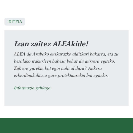
IRITZIA
Izan zaitez ALEAkide!
ALEA da Arabako euskarazko aldizkari bakarra, eta zu
bezalako irakurleen babesa behar du aurrera egiteko.
Zuk ere gurekin bat egin nahi al duzu? Aukera
ezberdinak dituzu gure proiektuarekin bat egiteko.
Informazio gehiago