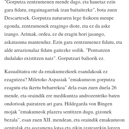
"Gorputza zentzumenen mende dago, eta hauetaz ezin
gara fidatu, engainagarriak izan baitaitezke", bota zuen
Descartesek. Gorputza naturaren lege fisikoen menpe
egonda, zentzumenek eragingo diote, eta ez da aske
izango. Arimak, ordea, ez du eragin hori jasango,
askatasuna mantenduz. Ezin gara zentzumenez fidatu, eta
alde arrazionalaz fidatu gaitezke soilik. "Pentsatzen
dudalako existitzen naiz". Gorputzari baliorik ez.
Kasualitatea ote da emakumezkoek esandakoak ez
ezagutzea? Miletoko Aspasiak "emakumeon gorputza
ezagutu eta ikertu beharrekoa" dela esan zuen duela 26
mende, eta oraindik ere medikuntza androzentriko baten
ondorioak pairatzen ari gara. Hildegarda von Bingen
mojak "emakumeok plazera sentitzen dugu, gizonek
bezala", esan zuen XII. mendean, eta oraindik emakumeon
genitalak eta gozamena lotsa eta zikin izatearekin lotzen