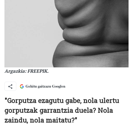
Argazkia: FREEPIK.
Gehitu gaitzazu Googlen
"Gorputza ezagutu gabe, nola ulertu
gorputzak garrantzia duela? Nola
zaindu, nola maitatu?"