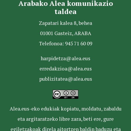
Arabako Alea komunikazio
taldea
Zapatari kalea 8, behea
01001 Gasteiz, ARABA
Telefonoa: 945 71 60 09
harpidetza@alea.eus
erredakzioa@alea.eus
publizitatea@alea.eus
Alea.eus-eko edukiak kopiatu, moldatu, zabaldu
eta argitaratzeko libre zara, beti ere, gure
egiletzakoak direla aitortzen baldin baduzu eta