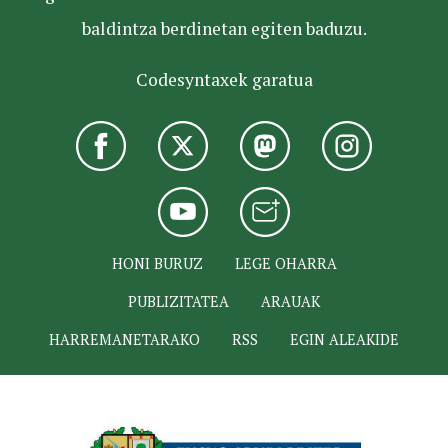
baldintza berdinetan egiten baduzu.
Codesyntaxek garatua
HONI BURUZ
LEGE OHARRA
PUBLIZITATEA
ARAUAK
HARREMANETARAKO
RSS
EGIN ALEAKIDE