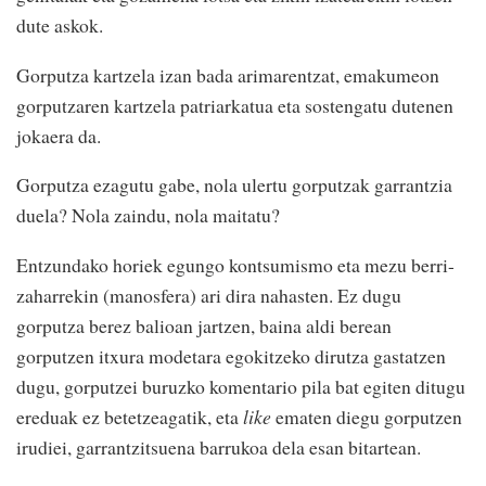
dute askok.
Gorputza kartzela izan bada arimarentzat, emakumeon
gorputzaren kartzela patriarkatua eta sostengatu dutenen
jokaera da.
Gorputza ezagutu gabe, nola ulertu gorputzak garrantzia
duela? Nola zaindu, nola maitatu?
Entzundako horiek egungo kontsumismo eta mezu berri-
zaharrekin (manosfera) ari dira nahasten. Ez dugu
gorputza berez balioan jartzen, baina aldi berean
gorputzen itxura modetara egokitzeko dirutza gastatzen
dugu, gorputzei buruzko komentario pila bat egiten ditugu
ereduak ez betetzeagatik, eta
like
ematen diegu gorputzen
irudiei, garrantzitsuena barrukoa dela esan bitartean.