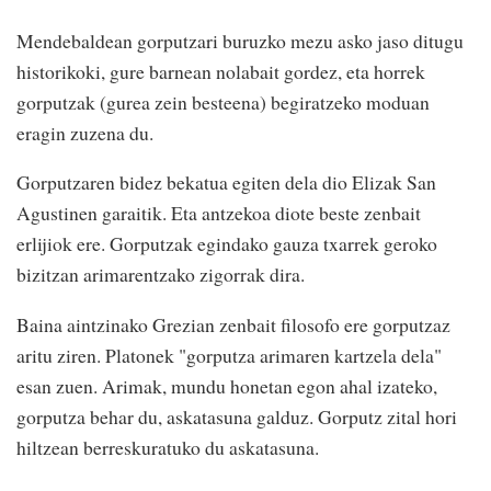
Me
ndebaldean gorputzari buruzko mezu asko jaso ditugu
historikoki, gure barnean nolabait gordez, eta horrek
gorputzak (gurea zein besteena) begiratzeko moduan
eragin zuzena du.
Gorputzaren bidez bekatua egiten dela dio Elizak San
Agustinen garaitik. Eta antzekoa diote beste zenbait
erlijiok ere. Gorputzak egindako gauza txarrek geroko
bizitzan arimarentzako zigorrak dira.
Baina aintzinako Grezian zenbait filosofo ere gorputzaz
aritu ziren. Platonek "gorputza arimaren kartzela dela"
esan zuen. Arimak, mundu honetan egon ahal izateko,
gorputza behar du, askatasuna galduz. Gorputz zital hori
hiltzean berreskuratuko du askatasuna.