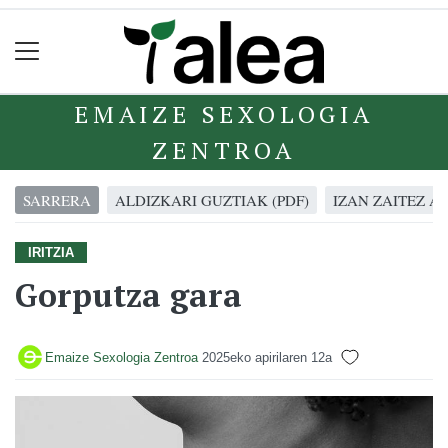
EMAIZE SEXOLOGIA
ZENTROA
SARRERA
ALDIZKARI GUZTIAK (PDF)
IZAN ZAITEZ A
IRITZIA
Gorputza gara
Emaize Sexologia Zentroa
2025eko apirilaren 12a