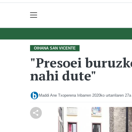
OIHANA SAN VICENTE
"Presoei buruzk
nahi dute"
Maddi Ane Txoperena Iribarren
2020ko urtarrilaren 27a