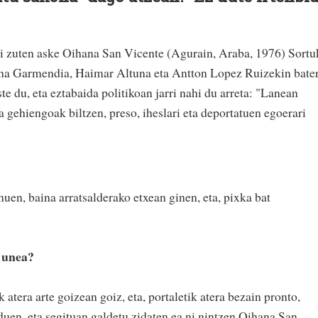
zi zuten aske Oihana San Vicente (Agurain, Araba, 1976) Sortu
na Garmendia, Haimar Altuna eta Antton Lopez Ruizekin bater
te du, eta eztabaida politikoan jarri nahi du arreta: "Lanean
a gehiengoak biltzen, preso, iheslari eta deportatuen egoerari
nuen, baina arratsalderako etxean ginen, eta, pixka bat
o unea?
k atera arte goizean goiz, eta, portaletik atera bezain pronto,
duen, eta segituan galdetu zidaten ea ni nintzen Oihana San