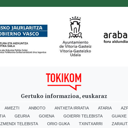
Gertuko informazioa, euskaraz
AMEZTI
ANBOTO
ANTXETA IRRATIA
ATARIA
AZP
TIA
GEURIA
GOIENA
GOIERRI TELEBISTA
GUAIXE
IZMENDI TELEBISTA
ORIO GUKA
TXINTXARRI
ZARAUT