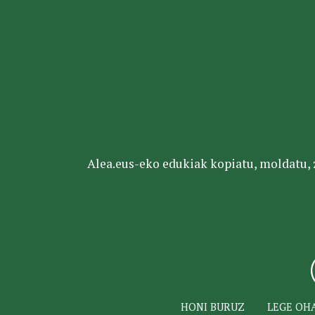
Alea.eus-eko edukiak kopiatu, moldatu, za
HONI BURUZ
LEGE OH