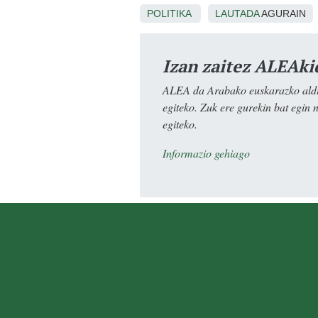
POLITIKA
LAUTADA
AGURAIN
Izan zaitez ALEAki
ALEA da Arabako euskarazko aldiz
egiteko. Zuk ere gurekin bat egin 
egiteko.
Informazio gehiago