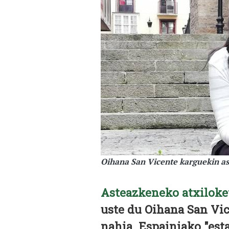
Oihana San Vicente karguekin ask
Asteazkeneko atxiloke
uste du Oihana San Vic
nahia. Espainiako "est