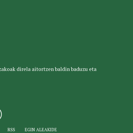
tzakoak direla aitortzen baldin baduzu eta
RSS
EGIN ALEAKIDE