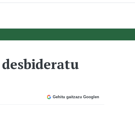
 desbideratu
Gehitu gaitzazu Googlen