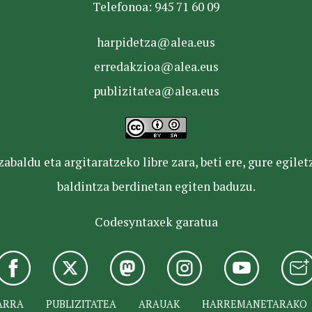
Telefonoa: 945 71 60 09
harpidetza@alea.eus
erredakzioa@alea.eus
publizitatea@alea.eus
baldu eta argitaratzeko libre zara, beti ere, gure egile
baldintza berdinetan egiten baduzu.
Codesyntaxek garatua
ARRA
PUBLIZITATEA
ARAUAK
HARREMANETARAKO