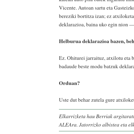
Vicente. Autoan sartu eta Gasteiz
bereziki bortitza izan; ez atxiloket
deklarazioa, baina uko egin nion 
Helburua deklarazioa bazen, beh
Ez. Ohiturei jarraituz, atxilotu et
badaude beste modu batzuk deklara
Orduan?
Uste dut behar zutela gure atxiloke
Elkarrizketa hau Berriak argitarat
ALEAra. Jatorrizko albistea eta el