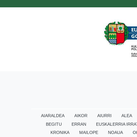
AIARALDEA
AIKOR
AIURRI
ALEA
BEGITU
ERRAN
EUSKALERRIA IRRA
KRONIKA
MAILOPE
NOAUA
O