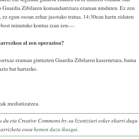
ko Guardia Zibilaren komandantziara eraman ninduten. Ez zen
a, ez egun osoan zehar jasotako tratua. 14:30ean hartu zidaten
—bost minutuko kontua izan zen—.
arrezkoa al zen operazioa?
a bortxaz eraman gintuzten Guardia Zibilaren kasernetara, baina
zio bat hartzeko.
tak mediatizatzea.
u du eta Creative Commons by-sa lizentziari esker ekarri dugu
karrizketa osoa
hemen duzu ikusgai
.