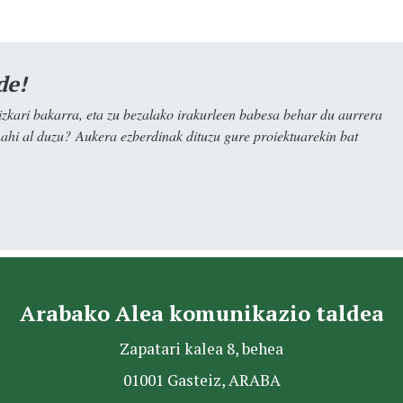
de!
kari bakarra, eta zu bezalako irakurleen babesa behar du aurrera
nahi al duzu? Aukera ezberdinak dituzu gure proiektuarekin bat
Arabako Alea komunikazio taldea
Zapatari kalea 8, behea
01001 Gasteiz, ARABA