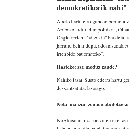
demokratikorik nahi".
Atxilo hartu eta egunean bertan ut
Arabako arduradun politikoa, Oiha
Ongietorriena "aitzakia" bat dela us
jarraitu behar dugu, adostasunak et
irtenbide bat emateko".
Hasteko: zer moduz zaude?
Nahiko lasai. Susto ederra hartu ge
deskantsatuta, lasaiago.
Nola bizi izan zenuen atxilotzek
Nire kasuan, itxaron zuten ni etxeti
kalean auto pila batek inguratu nin