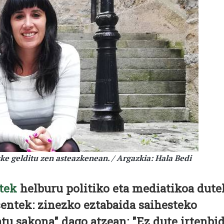
e gelditu zen asteazkenean. / Argazkia: Hala Bedi
tek
helburu politiko eta mediatikoa dute
entek: zinezko eztabaida saihesteko
atu sakona" dago atzean: "Ez dute irtenbi