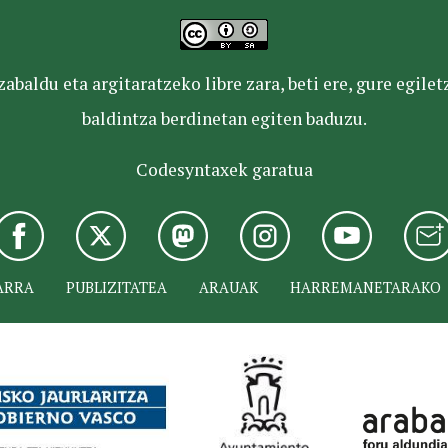
baldu eta argitaratzeko libre zara, beti ere, gure egile
baldintza berdinetan egiten baduzu.
Codesyntaxek garatua
ARRA
PUBLIZITATEA
ARAUAK
HARREMANETARAKO