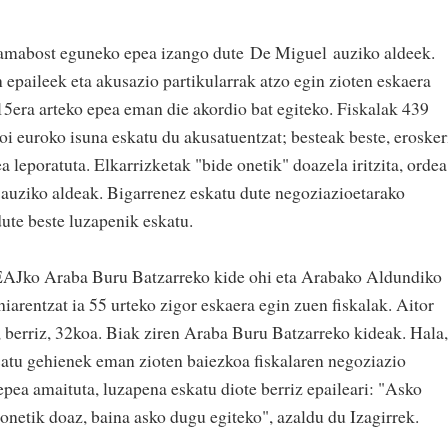
hamabost eguneko epea izango dute
De Miguel
auziko aldeek.
n epaileek eta akusazio partikularrak atzo egin zioten eskaera
 15era arteko epea eman die akordio bat egiteko. Fiskalak 439
ioi euroko isuna eskatu du akusatuentzat; besteak beste, erosker
ea leporatuta. Elkarrizketak "bide onetik" doazela iritzita, ordea
 auziko aldeak. Bigarrenez eskatu dute negoziazioetarako
dute beste luzapenik eskatu.
 EAJko Araba Buru Batzarreko kide ohi eta Arabako Aldundiko
arentzat ia 55 urteko zigor eskaera egin zuen fiskalak. Aitor
, berriz, 32koa. Biak ziren Araba Buru Batzarreko kideak. Hala,
usatu gehienek eman zioten baiezkoa fiskalaren negoziazio
 epea amaituta, luzapena eskatu diote berriz epaileari: "Asko
onetik doaz, baina asko dugu egiteko", azaldu du Izagirrek.