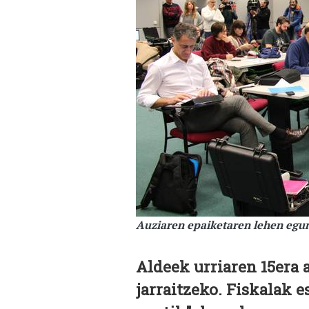
Auziaren epaiketaren lehen egu
Aldeek urriaren 15era 
jarraitzeko. Fiskalak 