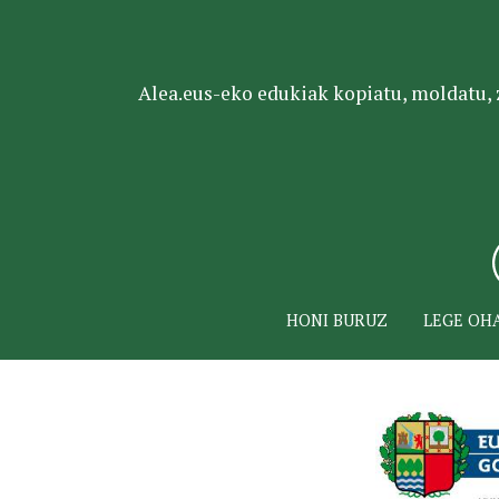
Alea.eus-eko edukiak kopiatu, moldatu, za
HONI BURUZ
LEGE OH