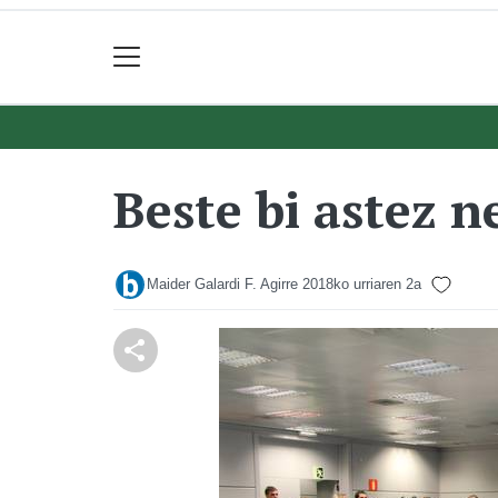
Beste bi astez 
Maider Galardi F. Agirre
2018ko urriaren 2a