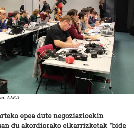
na. ALEA
arteko epea dute negoziazioekin
esan du akordiorako elkarrizketak "bide