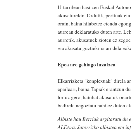
Urtarrilean hasi zen Euskal Autono
akusaturekin. Ordutik, perituak eta
orain, baina hilabetez etenda egong
aurrean deklaratuko duten arte. Le
aurretik, akusatuek zioten ez zegoe
«ia akusatu guztiekin» ari dela «ak
Epea are gehiago luzatzea
Elkarrizketa "konplexuak" direla ar
epaileari, baina Tapiak erantzun du
lortuz gero, hainbat akusatuk onartu
badirela negoziatu nahi ez duten ak
Albiste hau Berriak argitaratu du 
ALEAra. Jatorrizko albistea eta i