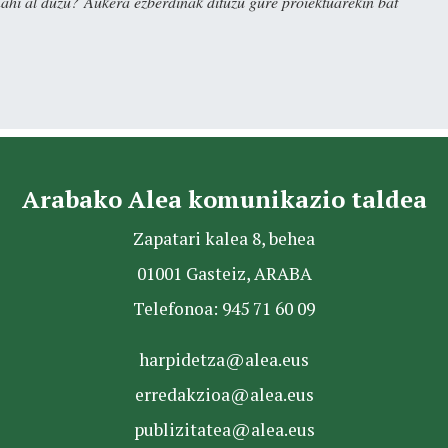
nahi al duzu? Aukera ezberdinak dituzu gure proiektuarekin bat
Arabako Alea komunikazio taldea
Zapatari kalea 8, behea
01001 Gasteiz, ARABA
Telefonoa: 945 71 60 09
harpidetza@alea.eus
erredakzioa@alea.eus
publizitatea@alea.eus