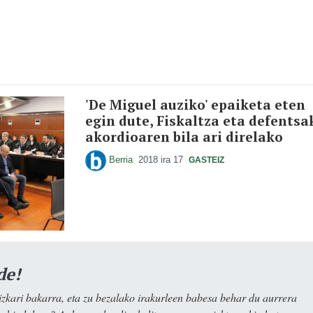
'De Miguel auziko' epaiketa eten
egin dute, Fiskaltza eta defentsa
akordioaren bila ari direlako
Berria
2018 ira 17
GASTEIZ
de!
kari bakarra, eta zu bezalako irakurleen babesa behar du aurrera