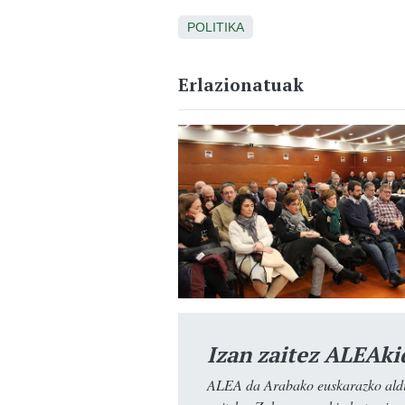
POLITIKA
Erlazionatuak
Izan zaitez ALEAki
ALEA da Arabako euskarazko aldiz