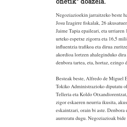
onetik" doazela.
Negoziazioekin jarraitzeko beste 
Josu Izagirre fiskalak, 26 akusatue
Jaime Tapia epaileari, eta urriaren
urteko espetxe zigorra eta 16,5 mil
influentzia trafikoa eta dirua zuritz
akordioa lortzen ahaleginduko dira
denbora tartea, eta, hortaz, ezingo 
Besteak beste, Alfredo de Miguel
Tokiko Administrazioko diputatu ohi
Telleria eta Koldo Otxandiorentzat
zigor eskaeren neurria ikusita, ak
eskaintzari, orain bi aste. Denbora
aurreratu dugu. Negoziazioak bide 