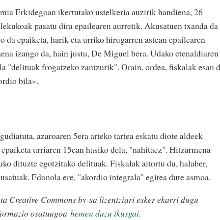
mia Erkidegoan ikertutako ustelkeria auzirik handiena, 26
 lekukoak pasatu dira epailearen aurretik. Akusatuen txanda da
o da epaiketa, harik eta urriko hirugarren astean epailearen
hena izango da, hain justu, De Miguel bera. Udako etenaldiaren
la "delituak frogatzeko zantzurik". Orain, ordea, fiskalak esan 
ordio bila».
gudiatuta, azaroaren 5era arteko tartea eskatu diote aldeek
 epaiketa urriaren 15ean hasiko dela, "nahitaez". Hitzarmena
ko dituzte egotzitako delituak. Fiskalak aitortu du, halaber,
usatuak. Edonola ere, "akordio integrala" egitea dute asmoa.
eta Creative Commons by-sa lizentziari esker ekarri dugu
nformazio osatuagoa
hemen duzu ikusgai.