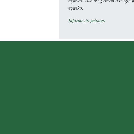
egiteko. Zuk ere gurekin bat egin 
egiteko.
Informazio gehiago