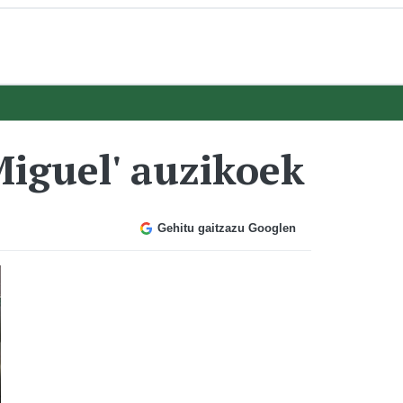
Miguel' auzikoek
Gehitu gaitzazu Googlen