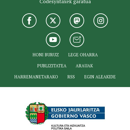
Codesyntaxek garatua
HONI BURUZ
LEGE OHARRA
PUBLIZITATEA
ARAUAK
HARREMANETARAKO
RSS
EGIN ALEAKIDE