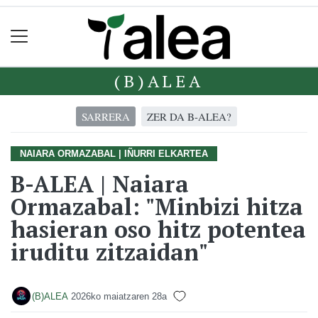
(B)ALEA
SARRERA
ZER DA B-ALEA?
NAIARA ORMAZABAL | IÑURRI ELKARTEA
B-ALEA | Naiara
Ormazabal: "Minbizi hitza
hasieran oso hitz potentea
iruditu zitzaidan"
(B)ALEA
2026ko maiatzaren 28a