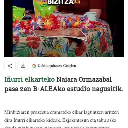
Gehitu gaitzazu Googlen
Iñurri elkarteko
Naiara Ormazabal
pasa zen B-ALEAko estudio nagusitik.
Minbiziaren prozesua eramateko elkar laguntzen aritzen
dira Iñurri elkarteko kideak. Ezjakintasun eta tabu asko
daude minbiziaren inguruan, eta urteak daramatzate