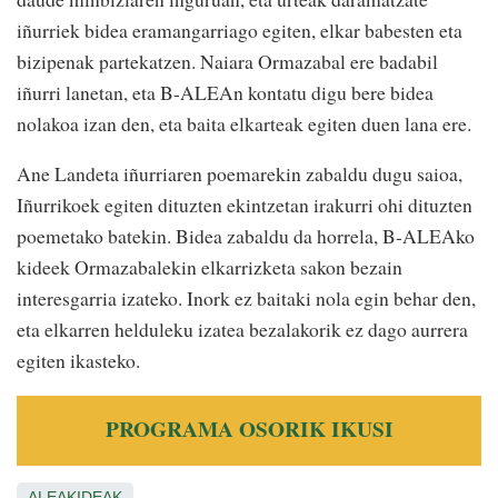
iñurriek bidea eramangarriago egiten, elkar babesten eta
bizipenak partekatzen. Naiara Ormazabal ere badabil
iñurri lanetan, eta B-ALEAn kontatu digu bere bidea
nolakoa izan den, eta baita elkarteak egiten duen lana ere.
Ane Landeta iñurriaren poemarekin zabaldu dugu saioa,
Iñurrikoek egiten dituzten ekintzetan irakurri ohi dituzten
poemetako batekin. Bidea zabaldu da horrela, B-ALEAko
kideek Ormazabalekin elkarrizketa sakon bezain
interesgarria izateko. Inork ez baitaki nola egin behar den,
eta elkarren helduleku izatea bezalakorik ez dago aurrera
egiten ikasteko.
PROGRAMA OSORIK IKUSI
ALEAKIDEAK