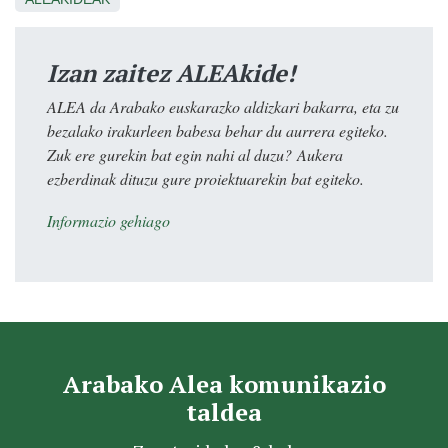
Izan zaitez ALEAkide!
ALEA da Arabako euskarazko aldizkari bakarra, eta zu
bezalako irakurleen babesa behar du aurrera egiteko.
Zuk ere gurekin bat egin nahi al duzu? Aukera
ezberdinak dituzu gure proiektuarekin bat egiteko.
Informazio gehiago
Arabako Alea komunikazio
taldea