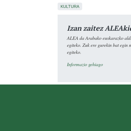
KULTURA
Izan zaitez ALEAki
ALEA da Arabako euskarazko aldiz
egiteko. Zuk ere gurekin bat egin 
egiteko.
Informazio gehiago