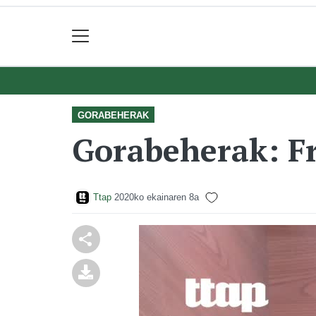
GORABEHERAK
Gorabeherak: Fr
Ttap
2020ko ekainaren 8a