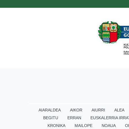
AIARALDEA
AIKOR
AIURRI
ALEA
BEGITU
ERRAN
EUSKALERRIA IRRA
KRONIKA
MAILOPE
NOAUA
O