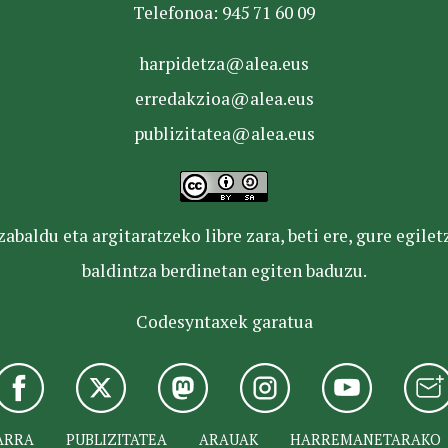
Telefonoa: 945 71 60 09
harpidetza@alea.eus
erredakzioa@alea.eus
publizitatea@alea.eus
baldu eta argitaratzeko libre zara, beti ere, gure egile
baldintza berdinetan egiten baduzu.
Codesyntaxek garatua
ARRA
PUBLIZITATEA
ARAUAK
HARREMANETARAKO