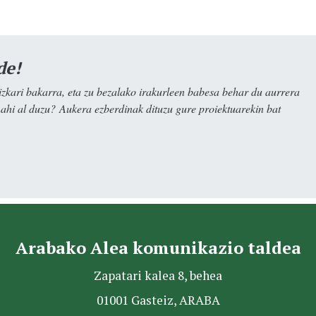
de!
kari bakarra, eta zu bezalako irakurleen babesa behar du aurrera
nahi al duzu? Aukera ezberdinak dituzu gure proiektuarekin bat
Arabako Alea komunikazio taldea
Zapatari kalea 8, behea
01001 Gasteiz, ARABA