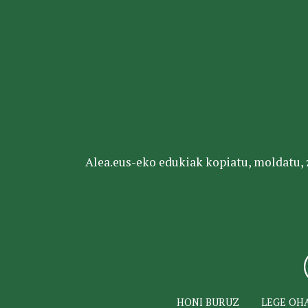
Alea.eus-eko edukiak kopiatu, moldatu, za
HONI BURUZ
LEGE OH