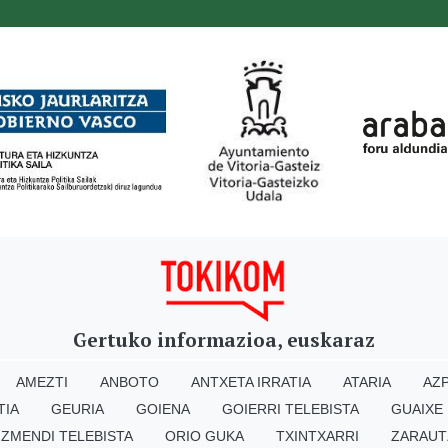
Gertuko informazioa, euskaraz
AMEZTI
ANBOTO
ANTXETA IRRATIA
ATARIA
AZP
TIA
GEURIA
GOIENA
GOIERRI TELEBISTA
GUAIXE
IZMENDI TELEBISTA
ORIO GUKA
TXINTXARRI
ZARAUT