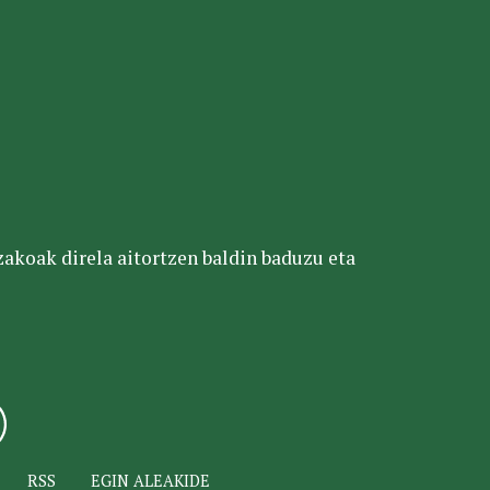
tzakoak direla aitortzen baldin baduzu eta
RSS
EGIN ALEAKIDE