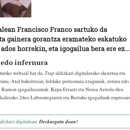
alean Francisco Franco sartuko da
ta gainera gorantza eramateko eskatuko
dos horrekin, eta igogailua bera ere ez...
 edo infernura
turiko websail bat da,
Ttap
aldizkari digitalerako ekoiztua eta
una. Atal bakoitzean, hildako pertsonaia ezagunak, zerura edo
 Ramon igogailuzainak. Kepa Errasti eta Nerea Arriola dira
akalerako 2deo Laborategiaren eta Bertako igogailuak enpresar
dizkari digitalean
.
Deskargatu doan!