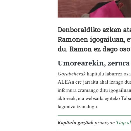
Denboraldiko azken at
Ramonen igogailuan, e
du. Ramon ez dago oso a
Umorearekin, zerura
Gorabeherak
kapitulu laburrez osa
ALEAn ere jarraitu ahal izango duz
infernura eramango ditu igogailuan
aktoreak, eta websaila egiteko Tab
laguntza izan dugu.
Kapitulu guztiak
primizian
Ttap
al