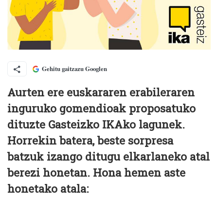
Gehitu gaitzazu Googlen
Aurten ere euskararen erabileraren
inguruko gomendioak proposatuko
dituzte Gasteizko IKAko lagunek.
Horrekin batera, beste sorpresa
batzuk izango ditugu elkarlaneko atal
berezi honetan. Hona hemen aste
honetako atala: