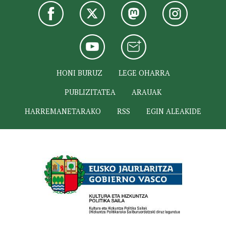
HONI BURUZ
LEGE OHARRA
PUBLIZITATEA
ARAUAK
HARREMANETARAKO
RSS
EGIN ALEAKIDE