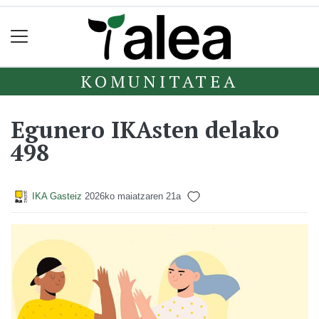
KOMUNITATEA
Egunero IKAsten delako
498
IKA Gasteiz
2026ko maiatzaren 21a