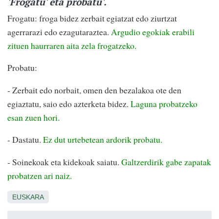
'Frogatu' eta probatu'.
Frogatu: froga bidez zerbait egiatzat edo ziurtzat
agerrarazi edo ezagutaraztea.
Argudio egokiak erabili
zituen haurraren aita zela frogatzeko.
Probatu:
- Zerbait edo norbait, omen den bezalakoa ote den
egiaztatu, saio edo azterketa bidez.
Laguna probatzeko
esan zuen hori.
- Dastatu.
Ez dut urtebetean ardorik probatu.
- Soinekoak eta kidekoak saiatu.
Galtzerdirik gabe zapatak
probatzen ari naiz.
EUSKARA