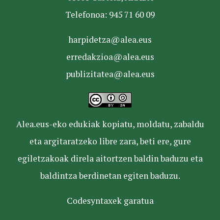
Telefonoa: 945 71 60 09
harpidetza@alea.eus
erredakzioa@alea.eus
publizitatea@alea.eus
Alea.eus-eko edukiak kopiatu, moldatu, zabaldu
eta argitaratzeko libre zara, beti ere, gure
egiletzakoak direla aitortzen baldin baduzu eta
baldintza berdinetan egiten baduzu.
Codesyntaxek garatua