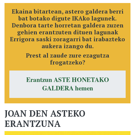
Ekaina bitartean, astero galdera berri
bat botako digute IKAko lagunek.
Denbora tarte horretan galdera zuzen
gehien erantzuten dituen lagunak
Errigora saski zoragarri bat irabazteko
aukera izango du.
Prest al zaude zure ezagutza
frogatzeko?
Erantzun ASTE HONETAKO
GALDERA hemen
JOAN DEN ASTEKO
ERANTZUNA