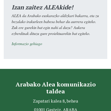
Izan zaitez ALEAkide!
ALEA da Arabako euskarazko aldizkari bakarra, eta zu
bezalako irakurleen babesa behar du aurrera egiteko.
Zuk ere gurekin bat egin nahi al duzu? Aukera
ezberdinak dituzu gure proiektuarekin bat egiteko.
Informazio gehiago
Arabako Alea komunikazio
taldea
Zapatari kalea 8, behea
01001 Gasteiz, ARABA