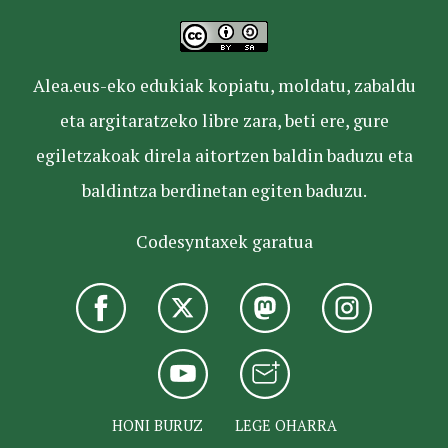
Alea.eus-eko edukiak kopiatu, moldatu, zabaldu
eta argitaratzeko libre zara, beti ere, gure
egiletzakoak direla aitortzen baldin baduzu eta
baldintza berdinetan egiten baduzu.
Codesyntaxek garatua
HONI BURUZ
LEGE OHARRA