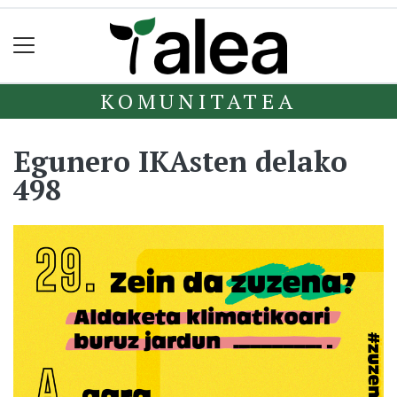
KOMUNITATEA
Egunero IKAsten delako
498