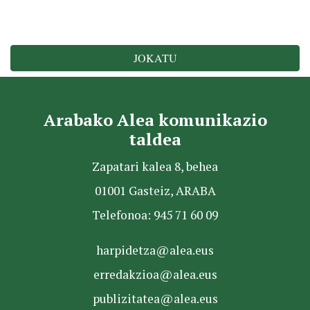
JOKATU
Arabako Alea komunikazio
taldea
Zapatari kalea 8, behea
01001 Gasteiz, ARABA
Telefonoa: 945 71 60 09
harpidetza@alea.eus
erredakzioa@alea.eus
publizitatea@alea.eus