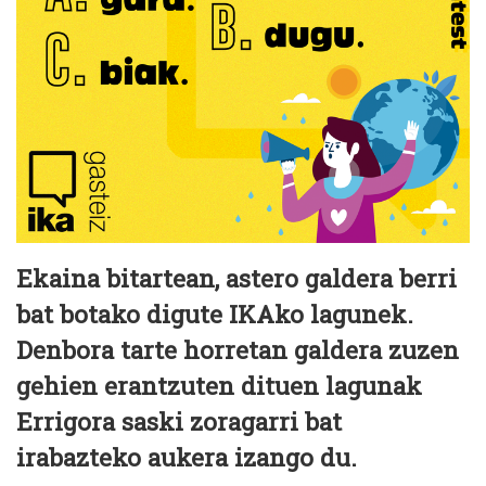
Ekaina bitartean, astero galdera berri
bat botako digute IKAko lagunek.
Denbora tarte horretan galdera zuzen
gehien erantzuten dituen lagunak
Errigora saski zoragarri bat
irabazteko aukera izango du.