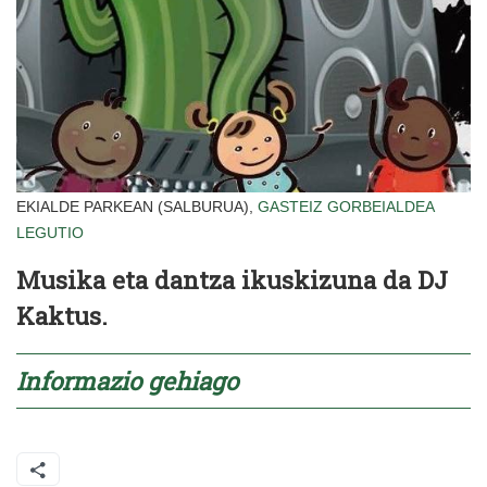
EKIALDE PARKEAN (SALBURUA),
GASTEIZ
GORBEIALDEA
LEGUTIO
Musika eta dantza ikuskizuna da DJ
Kaktus.
Informazio gehiago