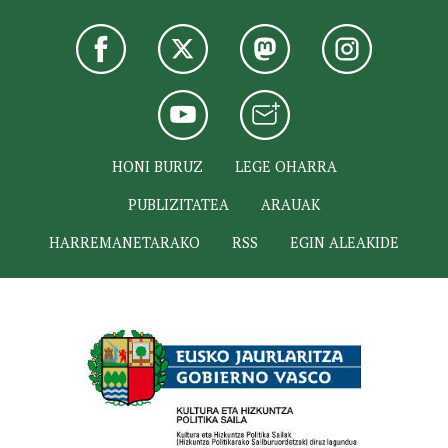
HONI BURUZ
LEGE OHARRA
PUBLIZITATEA
ARAUAK
HARREMANETARAKO
RSS
EGIN ALEAKIDE