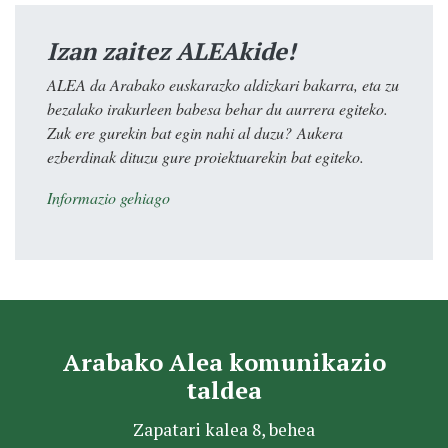
Izan zaitez ALEAkide!
ALEA da Arabako euskarazko aldizkari bakarra, eta zu
bezalako irakurleen babesa behar du aurrera egiteko.
Zuk ere gurekin bat egin nahi al duzu? Aukera
ezberdinak dituzu gure proiektuarekin bat egiteko.
Informazio gehiago
Arabako Alea komunikazio
taldea
Zapatari kalea 8, behea