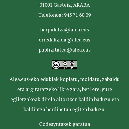
01001 Gasteiz, ARABA
Telefonoa: 945 71 60 09
harpidetza@alea.eus
erredakzioa@alea.eus
publizitatea@alea.eus
Alea.eus-eko edukiak kopiatu, moldatu, zabaldu
eta argitaratzeko libre zara, beti ere, gure
egiletzakoak direla aitortzen baldin baduzu eta
baldintza berdinetan egiten baduzu.
Codesyntaxek garatua