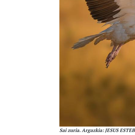
Sai zuria. Argazkia: JESUS EST