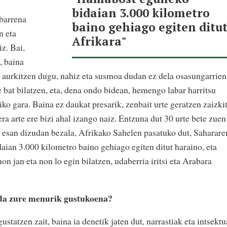
bidaian 3.000 kilometro
 barrena
baino gehiago egiten ditu
n eta
Afrikara"
iz. Bai,
, baina
a aurkitzen dugu, nahiz eta susmoa dudan ez dela osasungarrien
 bat bilatzen, eta, dena ondo bidean, hemengo labar harritsu
iko gara. Baina ez daukat presarik, zenbait urte geratzen zaizki
era arte ere bizi ahal izango naiz. Entzuna dut 30 urte bete zuen
n esan dizudan bezala, Afrikako Sahelen pasatuko dut, Saharare
an 3.000 kilometro baino gehiago egiten ditut haraino, eta
n jan eta non lo egin bilatzen, udaberria iritsi eta Arabara
 da zure menurik gustukoena?
ustatzen zait, baina ia denetik jaten dut, narrastiak eta intsekt