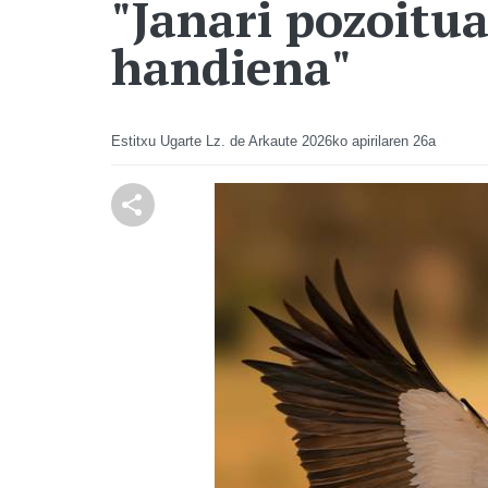
"Janari pozoitua
handiena"
Estitxu Ugarte Lz. de Arkaute
2026ko apirilaren 26a