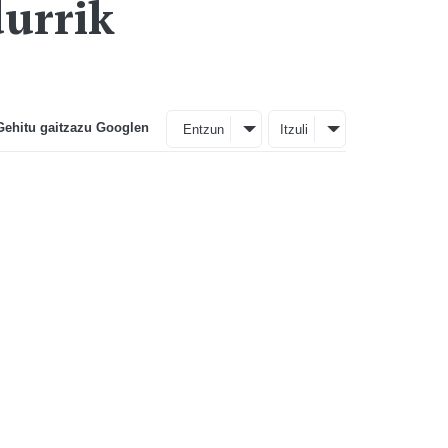
durrik
Gehitu gaitzazu Googlen
Entzun
Itzuli