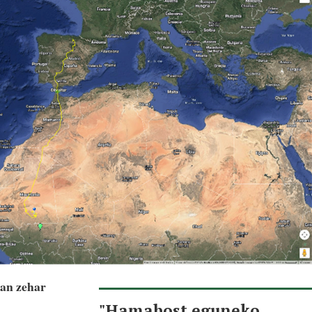
ban zehar
"Hamabost eguneko