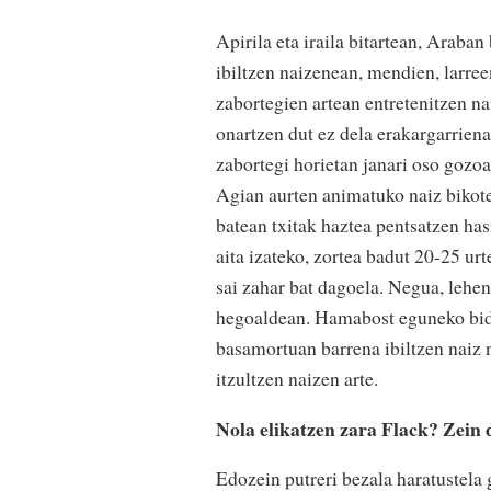
Apirila eta iraila bitartean, Araban
ibiltzen naizenean, mendien, larree
zabortegien artean entretenitzen na
onartzen dut ez dela erakargarriena
zabortegi horietan janari oso gozo
Agian aurten animatuko naiz bikote
batean txitak haztea pentsatzen has
aita izateko, zortea badut 20-25 urt
sai zahar bat dagoela. Negua, lehe
hegoaldean. Hamabost eguneko bidai
basamortuan barrena ibiltzen naiz no
itzultzen naizen arte.
Nola elikatzen zara Flack? Zein
Edozein putreri bezala haratustela g