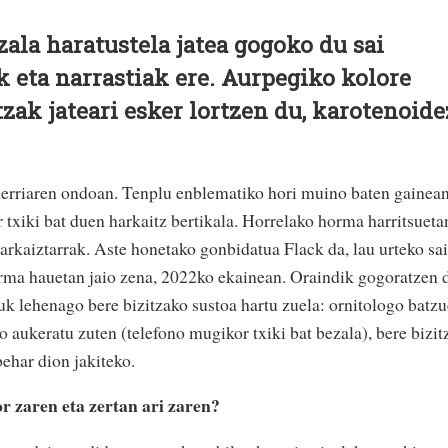
zala haratustela jatea gogoko du sai
k eta narrastiak ere. Aurpegiko kolore
zak jateari esker lortzen du, karotenoide
erriaren ondoan. Tenplu enblematiko hori muino baten gainea
 txiki bat duen harkaitz bertikala. Horrelako horma harritsueta
harkaiztarrak. Aste honetako gonbidatua Flack da, lau urteko sai
orma hauetan jaio zena, 2022ko ekainean. Oraindik gogoratzen 
uk lehenago bere bizitzako sustoa hartu zuela: ornitologo batz
 aukeratu zuten (telefono mugikor txiki bat bezala), bere bizit
behar dion jakiteko.
r zaren eta zertan ari zaren?