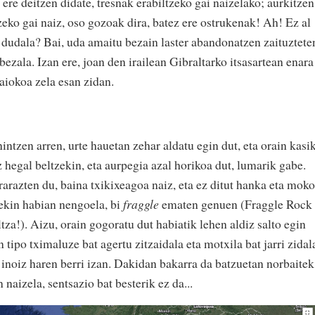
" ere deitzen didate, tresnak erabiltzeko gai naizelako; aurkitzen
eko gai naiz, oso gozoak dira, batez ere ostrukenak! Ah! Ez al
dudala? Bai, uda amaitu bezain laster abandonatzen zaituztete
bezala. Izan ere, joan den irailean Gibraltarko itsasartean enara
aiokoa zela esan zidan.
intzen arren, urte hauetan zehar aldatu egin dut, eta orain kasi
 hegal beltzekin, eta aurpegia azal horikoa dut, lumarik gabe.
arazten du, baina txikixeagoa naiz, eta ez ditut hanka eta moko
rekin habian nengoela, bi
fraggle
ematen genuen (Fraggle Rock
za!). Aizu, orain gogoratu dut habiatik lehen aldiz salto egin
tipo tximaluze bat agertu zitzaidala eta motxila bat jarri zidal
t inoiz haren berri izan. Dakidan bakarra da batzuetan norbaitek
naizela, sentsazio bat besterik ez da...