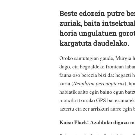
Beste edozein putre be
zuriak, baita intsektua
horia ungulatuen gorot
kargatuta daudelako.
Oroko santutegian gaude, Murgia h
dago, eta hegoaldeko frontean labar
fauna oso berezia bizi da: hegazti 
zuria (
Neophron percnopterus
), h
habiatik salto egin baino egun batz
motxila itxurako GPS bat eramateko
aztertu eta zer arriskuri aurre egin 
Kaixo Flack! Azalduko diguzu no