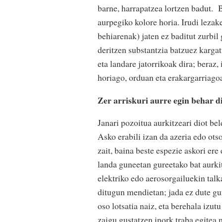
barne, harrapatzea lortzen badut. B
aurpegiko kolore horia. Irudi lezak
behiarenak) jaten ez baditut zurbil
deritzen substantzia batzuez karga
eta landare jatorrikoak dira; beraz,
horiago, orduan eta erakargarriag
Zer arriskuri aurre egin behar 
Janari pozoitua aurkitzeari diot bel
Asko erabili izan da azeria edo otso
zait, baina beste espezie askori er
landa guneetan gureetako bat aurki
elektriko edo aerosorgailuekin talk
ditugun mendietan; jada ez dute gur
oso lotsatia naiz, eta berehala izut
zaigu gustatzen inork traba egitea