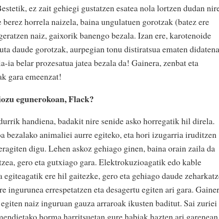
estetik, ez zait gehiegi gustatzen esatea nola lortzen dudan nir
e berez horrela naizela, baina ungulatuen gorotzak (batez ere
 geratzen naiz, gaixorik banengo bezala. Izan ere, karotenoide
tuta daude gorotzak, aurpegian tonu distiratsua ematen didatena
 ia-ia belar prozesatua jatea bezala da! Gainera, zenbat eta
oak gara emeenzat!
diozu egunerokoan, Flack?
durrik handiena, badakit nire senide asko horregatik hil direla.
a bezalako animaliei aurre egiteko, eta hori izugarria iruditzen
e eragiten digu. Lehen askoz gehiago ginen, baina orain zaila da
tzea, gero eta gutxiago gara. Elektrokuzioagatik edo kable
a egiteagatik ere hil gaitezke, gero eta gehiago daude zeharkat
e ingurunea errespetatzen eta desagertu egiten ari gara. Gainer
u egiten naiz inguruan gauza arraroak ikusten baditut. Sai zuriei
 mendietako horma harritsuetan gure habiak hazten ari garenean