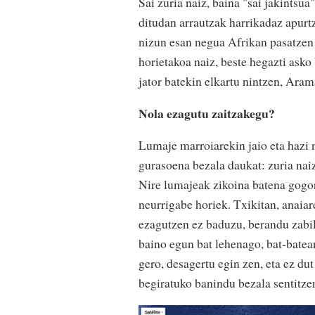
Sai zuria naiz, baina "sai jakintsua
ditudan arrautzak harrikadaz apurtz
nizun esan negua Afrikan pasatzen 
horietakoa naiz, beste hegazti asko 
jator batekin elkartu nintzen, Aram
Nola ezagutu zaitzakegu?
Lumaje marroiarekin jaio eta hazi n
gurasoena bezala daukat: zuria naiz
Nire lumajeak zikoina batena gogor
neurrigabe horiek. Txikitan, anaia
ezagutzen ez baduzu, berandu zabilt
baino egun bat lehenago, bat-batean 
gero, desagertu egin zen, eta ez du
begiratuko banindu bezala sentitzen 