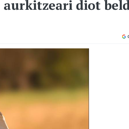
 aurkitzeari diot bel