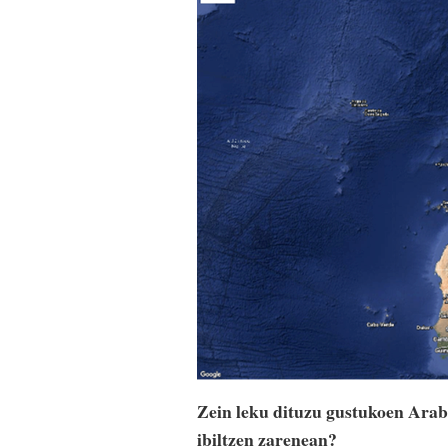
Zein leku dituzu gustukoen Ara
ibiltzen zarenean?