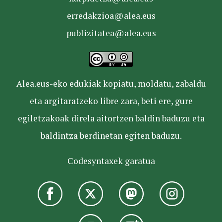
erredakzioa@alea.eus
publizitatea@alea.eus
Alea.eus-eko edukiak kopiatu, moldatu, zabaldu
eta argitaratzeko libre zara, beti ere, gure
egiletzakoak direla aitortzen baldin baduzu eta
baldintza berdinetan egiten baduzu.
Codesyntaxek garatua