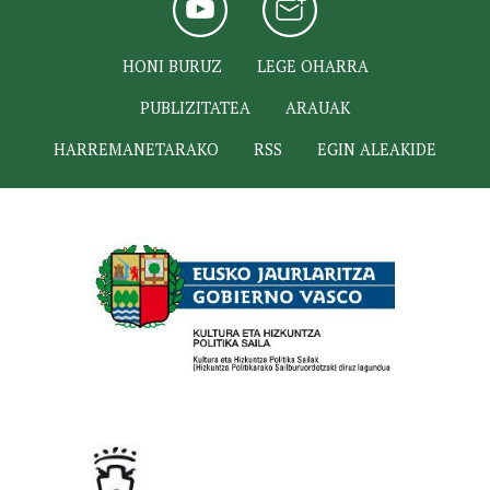
HONI BURUZ
LEGE OHARRA
PUBLIZITATEA
ARAUAK
HARREMANETARAKO
RSS
EGIN ALEAKIDE