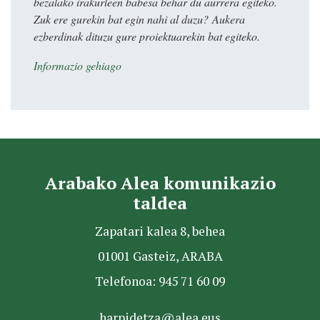
bezalako irakurleen babesa behar du aurrera egiteko.
Zuk ere gurekin bat egin nahi al duzu? Aukera
ezberdinak dituzu gure proiektuarekin bat egiteko.
Informazio gehiago
Arabako Alea komunikazio
taldea
Zapatari kalea 8, behea
01001 Gasteiz, ARABA
Telefonoa: 945 71 60 09
harpidetza@alea.eus