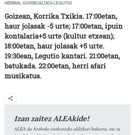
HERRIA,
GORBEIALDEA
LEGUTIO
Goizean, Korrika Txikia. 17:00etan,
haur jolasak -5 urte; 17:00etan, ipuin
kontalaria+5 urte (kultur etxean);
18:00etan, haur jolasak +5 urte.
19:30ean, Legutio kantari. 21:00etan,
batukada. 22:00etan, herri afari
musikatua.
Izan zaitez ALEAkide!
ALEA da Arabako euskarazko aldizkari bakarra, eta zu