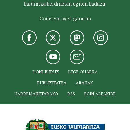
baldintza berdinetan egiten baduzu.
Codesyntaxek garatua
HONI BURUZ
LEGE OHARRA
PUBLIZITATEA
ARAUAK
HARREMANETARAKO
RSS
EGIN ALEAKIDE