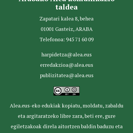
taldea
Zapatari kalea 8, behea
01001 Gasteiz, ARABA
Telefonoa: 945 71 60 09
harpidetza@alea.eus
erredakzioa@alea.eus
publizitatea@alea.eus
Alea.eus-eko edukiak kopiatu, moldatu, zabaldu
eta argitaratzeko libre zara, beti ere, gure
egiletzakoak direla aitortzen baldin baduzu eta