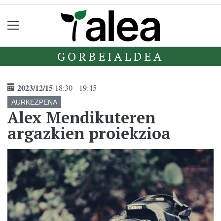
GORBEIALDEA
2023/12/15
18:30 - 19:45
AURKEZPENA
Alex Mendikuteren
argazkien proiekzioa