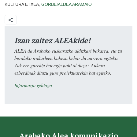
KULTURA ETXEA,
GORBEIALDEA
ARAMAIO
Izan zaitez ALEAkide!
ALEA da Arabako euskarazko aldizkari bakarra, eta zu
bezalako irakurleen babesa behar du aurrera egiteko.
Zuk ere gurekin bat egin nahi al duzu? Aukera
ezberdinak dituzu gure proiektuarekin bat egiteko.
Informazio gehiago
Arabako Alea komunikazio