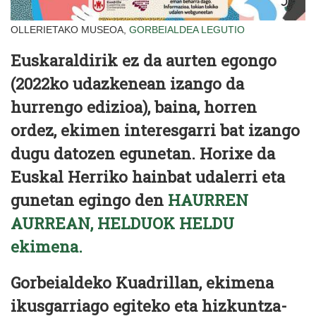
OLLERIETAKO MUSEOA,
GORBEIALDEA
LEGUTIO
Euskaraldirik ez da aurten egongo
(2022ko udazkenean izango da
hurrengo edizioa), baina, horren
ordez, ekimen interesgarri bat izango
dugu datozen egunetan. Horixe da
Euskal Herriko hainbat udalerri eta
gunetan egingo den
HAURREN
AURREAN, HELDUOK HELDU
ekimena.
Gorbeialdeko Kuadrillan, ekimena
ikusgarriago egiteko eta hizkuntza-