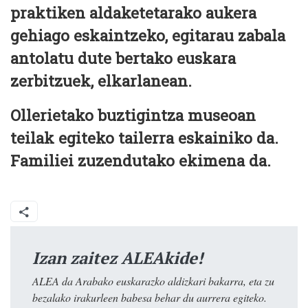
praktiken aldaketetarako aukera
gehiago eskaintzeko, egitarau zabala
antolatu dute bertako euskara
zerbitzuek, elkarlanean.
Ollerietako buztigintza museoan
teilak egiteko tailerra eskainiko da.
Familiei zuzendutako ekimena da.
Izan zaitez ALEAkide!
ALEA da Arabako euskarazko aldizkari bakarra, eta zu
bezalako irakurleen babesa behar du aurrera egiteko.