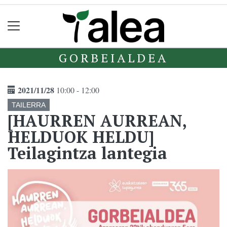
GORBEIALDEA
2021/11/28
10:00 - 12:00
TAILERRA
[HAURREN AURREAN,
HELDUOK HELDU]
Teilagintza lantegia