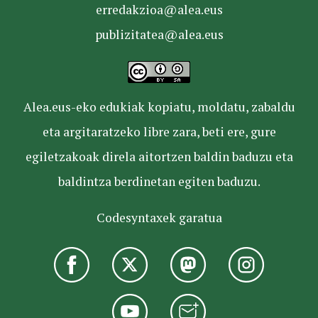
erredakzioa@alea.eus
publizitatea@alea.eus
Alea.eus-eko edukiak kopiatu, moldatu, zabaldu
eta argitaratzeko libre zara, beti ere, gure
egiletzakoak direla aitortzen baldin baduzu eta
baldintza berdinetan egiten baduzu.
Codesyntaxek garatua