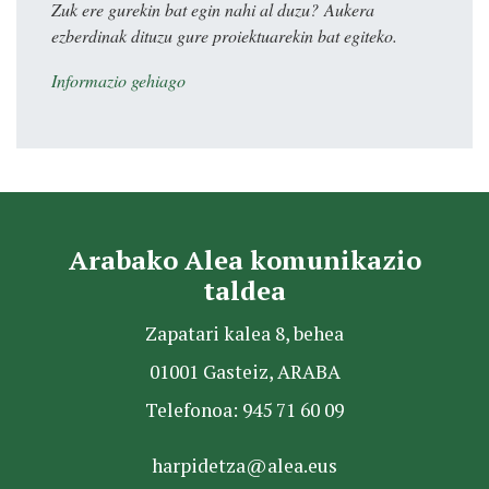
Zuk ere gurekin bat egin nahi al duzu? Aukera
ezberdinak dituzu gure proiektuarekin bat egiteko.
Informazio gehiago
Arabako Alea komunikazio
taldea
Zapatari kalea 8, behea
01001 Gasteiz, ARABA
Telefonoa: 945 71 60 09
harpidetza@alea.eus