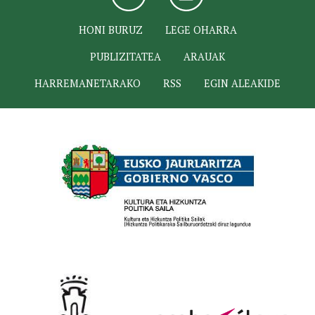
HONI BURUZ
LEGE OHARRA
PUBLIZITATEA
ARAUAK
HARREMANETARAKO
RSS
EGIN ALEAKIDE