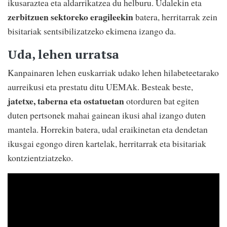
ikusaraztea eta aldarrikatzea du helburu. Udalekin eta
zerbitzuen sektoreko eragileekin
batera, herritarrak zein
bisitariak sentsibilizatzeko ekimena izango da.
Uda, lehen urratsa
Kanpainaren lehen euskarriak udako lehen hilabeteetarako
aurreikusi eta prestatu ditu UEMAk. Besteak beste,
jatetxe, taberna eta ostatuetan
otorduren bat egiten
duten pertsonek mahai gainean ikusi ahal izango duten
mantela. Horrekin batera, udal eraikinetan eta dendetan
ikusgai egongo diren kartelak, herritarrak eta bisitariak
kontzientziatzeko.