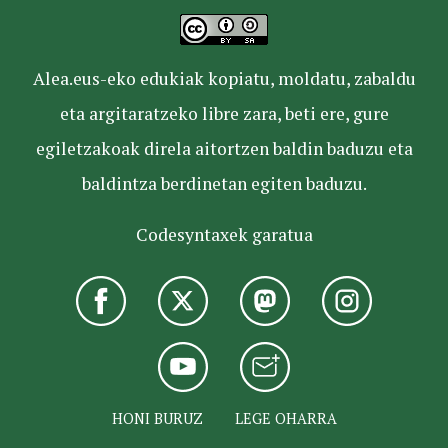
Alea.eus-eko edukiak kopiatu, moldatu, zabaldu
eta argitaratzeko libre zara, beti ere, gure
egiletzakoak direla aitortzen baldin baduzu eta
baldintza berdinetan egiten baduzu.
Codesyntaxek garatua
HONI BURUZ
LEGE OHARRA