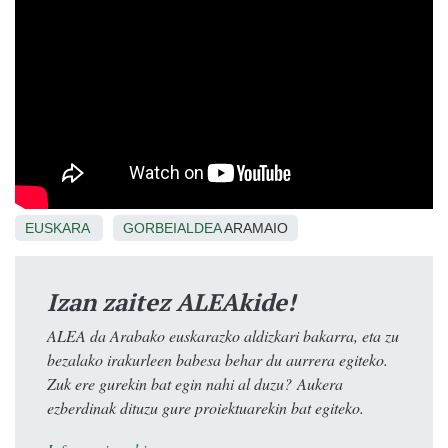
EUSKARA
GORBEIALDEA
ARAMAIO
Izan zaitez ALEAkide!
ALEA da Arabako euskarazko aldizkari bakarra, eta zu
bezalako irakurleen babesa behar du aurrera egiteko.
Zuk ere gurekin bat egin nahi al duzu? Aukera
ezberdinak dituzu gure proiektuarekin bat egiteko.