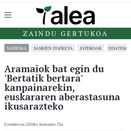
ZAINDU GERTUKOA
SARRERA
SASKIEN ZOZKETA
JATEKOAK
EDATEKO
Aramaiok bat egin du
'Bertatik bertara'
kanpainarekin,
euskararen aberastasuna
ikusarazteko
Erredakzioa
2020ko ekainaren 23a