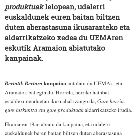
produktuak
lelopean, udalerri
euskaldunek euren baitan biltzen
duten aberastasuna ikusarazteko eta
aldarrikatzeko xedea du UEMAren
eskutik Aramaion abiatutako
kanpainak.
kanpaina
Bertatik Bertara
antolatu du UEMAk, eta
Aramaiok bat egin du. Horrela, herriko hainbat
establezimenduetan ikusi ahal izango da,
Gure herria,
gure hizkuntza eta gure produktuak
aldarrikatzeko irudia.
Ekainaren 19an abiatu da kanpaina, eta udalerri
euskaldunek beren baitan biltzen duten aberastasuna