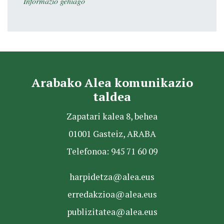
Informazio gehiago
Arabako Alea komunikazio
taldea
Zapatari kalea 8, behea
01001 Gasteiz, ARABA
Telefonoa: 945 71 60 09
harpidetza@alea.eus
erredakzioa@alea.eus
publizitatea@alea.eus