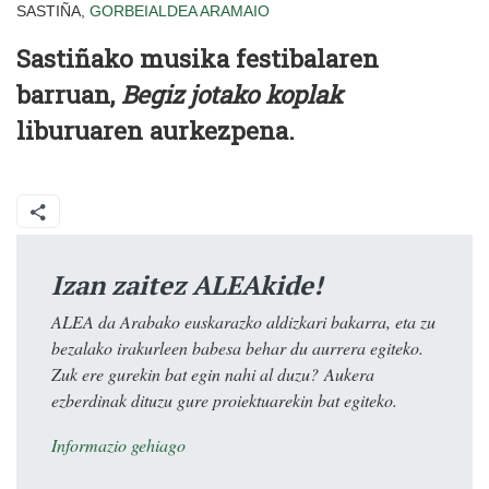
SASTIÑA,
GORBEIALDEA
ARAMAIO
Sastiñako musika festibalaren
barruan,
Begiz jotako koplak
liburuaren aurkezpena.
Izan zaitez ALEAkide!
ALEA da Arabako euskarazko aldizkari bakarra, eta zu
bezalako irakurleen babesa behar du aurrera egiteko.
Zuk ere gurekin bat egin nahi al duzu? Aukera
ezberdinak dituzu gure proiektuarekin bat egiteko.
Informazio gehiago