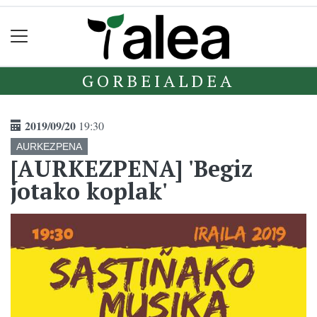
GORBEIALDEA
2019/09/20
19:30
AURKEZPENA
[AURKEZPENA] 'Begiz
jotako koplak'