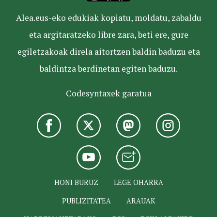
Alea.eus-eko edukiak kopiatu, moldatu, zabaldu
eta argitaratzeko libre zara, beti ere, gure
egiletzakoak direla aitortzen baldin baduzu eta
baldintza berdinetan egiten baduzu.
Codesyntaxek garatua
HONI BURUZ
LEGE OHARRA
PUBLIZITATEA
ARAUAK