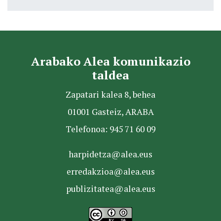
Arabako Alea komunikazio
taldea
Zapatari kalea 8, behea
01001 Gasteiz, ARABA
Telefonoa: 945 71 60 09
harpidetza@alea.eus
erredakzioa@alea.eus
publizitatea@alea.eus