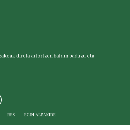
tzakoak direla aitortzen baldin baduzu eta
RSS
EGIN ALEAKIDE