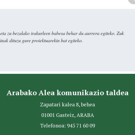
ta zu bezalako irakurleen babesa behar du aurrera egiteko. Zuk
nak dituzu gure proiektuarekin bat egiteko.
Arabako Alea komunikazio taldea
Zapatari kalea 8, behea
01001 Gasteiz, ARABA
Telefonoa: 945 71 60 09