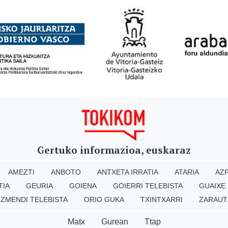
Gertuko informazioa, euskaraz
AMEZTI
ANBOTO
ANTXETA IRRATIA
ATARIA
AZP
TIA
GEURIA
GOIENA
GOIERRI TELEBISTA
GUAIXE
IZMENDI TELEBISTA
ORIO GUKA
TXINTXARRI
ZARAUT
Matx
Gurean
Ttap