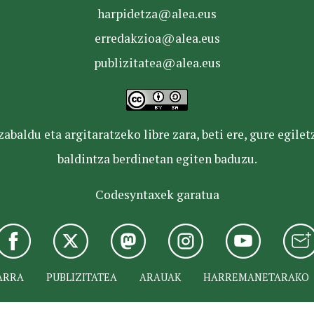
harpidetza@alea.eus
erredakzioa@alea.eus
publizitatea@alea.eus
baldu eta argitaratzeko libre zara, beti ere, gure egile
baldintza berdinetan egiten baduzu.
Codesyntaxek garatua
ARRA
PUBLIZITATEA
ARAUAK
HARREMANETARAKO