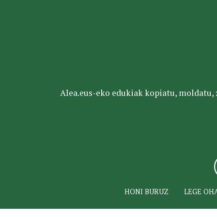
Alea.eus-eko edukiak kopiatu, moldatu, za
HONI BURUZ
LEGE OH