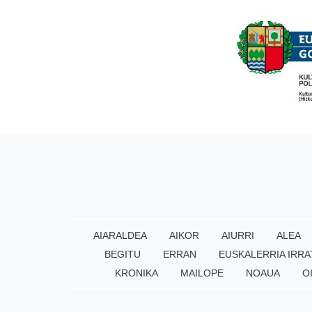
AIARALDEA
AIKOR
AIURRI
ALEA
BEGITU
ERRAN
EUSKALERRIA IRRA
KRONIKA
MAILOPE
NOAUA
O