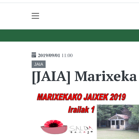
2019/09/01
11:00
JAIA
[JAIA] Marixek