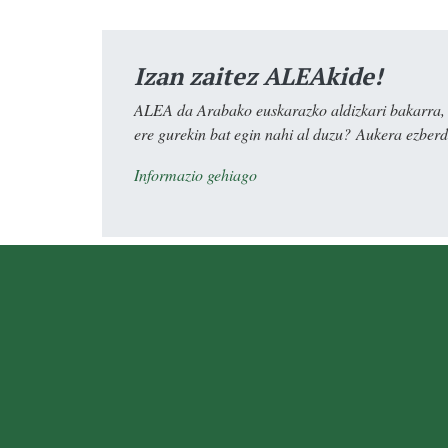
Izan zaitez ALEAkide!
ALEA da Arabako euskarazko aldizkari bakarra, e
ere gurekin bat egin nahi al duzu? Aukera ezberdi
Informazio gehiago