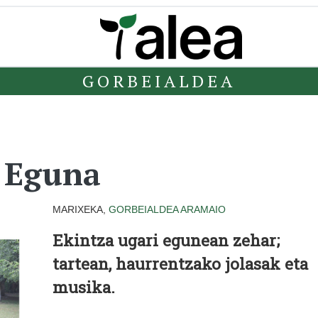
GORBEIALDEA
a Eguna
MARIXEKA,
GORBEIALDEA
ARAMAIO
Ekintza ugari egunean zehar;
tartean, haurrentzako jolasak eta
musika.