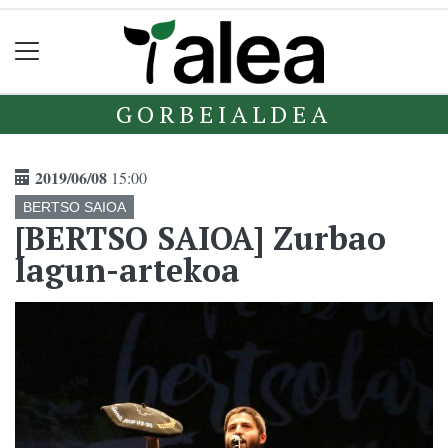
GORBEIALDEA
2019/06/08
15:00
BERTSO SAIOA
[BERTSO SAIOA] Zurbao
lagun-artekoa