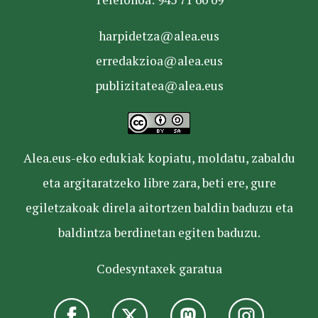
harpidetza@alea.eus
erredakzioa@alea.eus
publizitatea@alea.eus
Alea.eus-eko edukiak kopiatu, moldatu, zabaldu
eta argitaratzeko libre zara, beti ere, gure
egiletzakoak direla aitortzen baldin baduzu eta
baldintza berdinetan egiten baduzu.
Codesyntaxek garatua