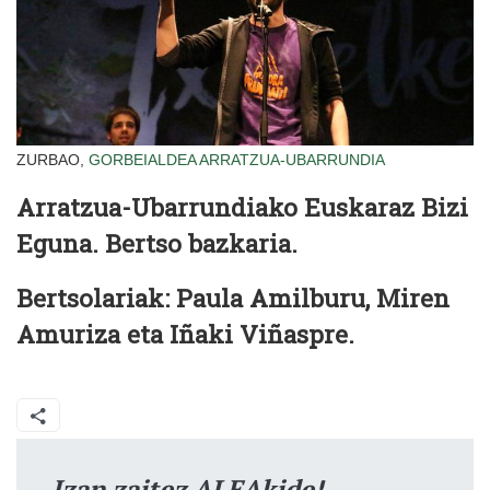
ZURBAO,
GORBEIALDEA
ARRATZUA-UBARRUNDIA
Arratzua-Ubarrundiako Euskaraz Bizi
Eguna. Bertso bazkaria.
Bertsolariak: Paula Amilburu, Miren
Amuriza eta Iñaki Viñaspre.
Izan zaitez ALEAkide!