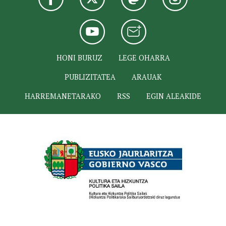
HONI BURUZ
LEGE OHARRA
PUBLIZITATEA
ARAUAK
HARREMANETARAKO
RSS
EGIN ALEAKIDE