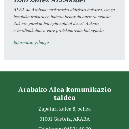
ALEA da Arabako euskarazko aldizkari bakarra, eta zu
bezalako irakurleen babesa behar du aurrera egiteko.
Zuk ere gurekin bat egin nahi al duzu? Aukera
ezberdinak dituzu gure proiektuarekin bat egiteko.
Informazio gehiago
Arabako Alea komunikazio
taldea
Zapatari kalea 8, behea
01001 Gasteiz, ARABA
Telefonoa: 945 71 60 09