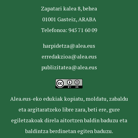
Zapatari kalea 8, behea
01001 Gasteiz, ARABA
Telefonoa: 945 71 60 09
harpidetza@alea.eus
erredakzioa@alea.eus
publizitatea@alea.eus
Alea.eus-eko edukiak kopiatu, moldatu, zabaldu
eta argitaratzeko libre zara, beti ere, gure
egiletzakoak direla aitortzen baldin baduzu eta
baldintza berdinetan egiten baduzu.