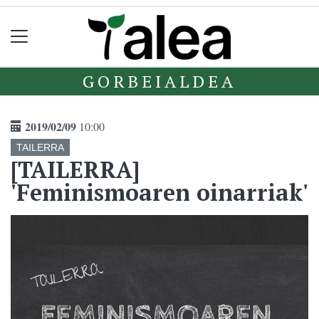
GORBEIALDEA
2019/02/09
10:00
TAILERRA
[TAILERRA]
'Feminismoaren oinarriak'