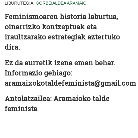
LIBURUTEGIA,
GORBEIALDEA
ARAMAIO
Feminismoaren historia laburtua,
oinarrizko kontzeptuak eta
iraultzarako estrategiak aztertuko
dira.
Ez da aurretik izena eman behar.
Informazio gehiago:
aramaixokotaldefeminista@gmail.com
Antolatzailea: Aramaioko talde
feminista