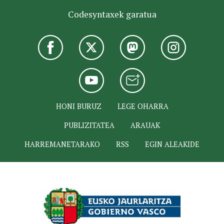
Codesyntaxek garatua
HONI BURUZ
LEGE OHARRA
PUBLIZITATEA
ARAUAK
HARREMANETARAKO
RSS
EGIN ALEAKIDE