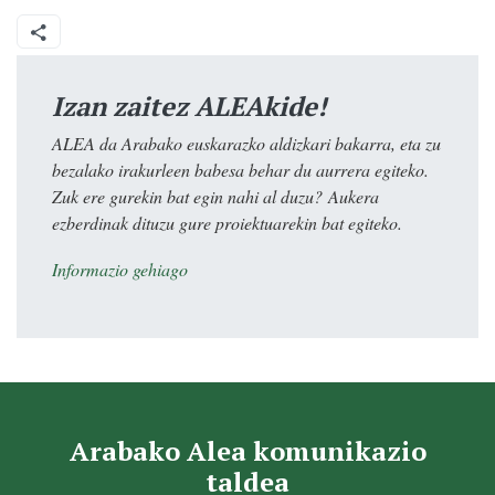
Izan zaitez ALEAkide!
ALEA da Arabako euskarazko aldizkari bakarra, eta zu
bezalako irakurleen babesa behar du aurrera egiteko.
Zuk ere gurekin bat egin nahi al duzu? Aukera
ezberdinak dituzu gure proiektuarekin bat egiteko.
Informazio gehiago
Arabako Alea komunikazio
taldea