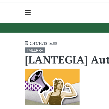
2017/10/18
16:00
TAILERRA
[LANTEGIA] Aut