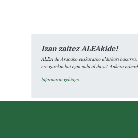
Izan zaitez ALEAkide!
ALEA da Arabako euskarazko aldizkari bakarra, e
ere gurekin bat egin nahi al duzu? Aukera ezberdi
Informazio gehiago