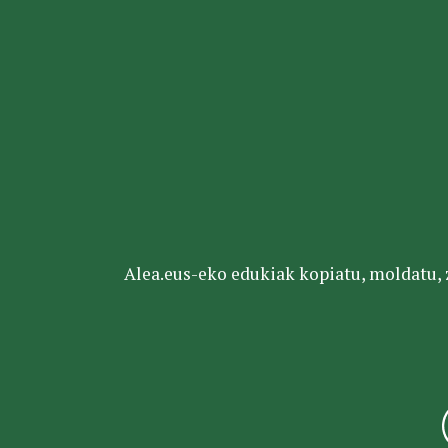
Alea.eus-eko edukiak kopiatu, moldatu, za