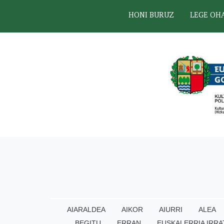
HONI BURUZ
LEGE OH
AIARALDEA
AIKOR
AIURRI
ALEA
BEGITU
ERRAN
EUSKALERRIA IRRA