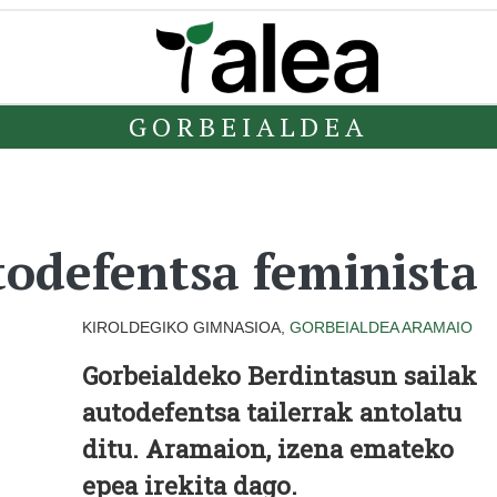
GORBEIALDEA
odefentsa feminista
KIROLDEGIKO GIMNASIOA,
GORBEIALDEA
ARAMAIO
Gorbeialdeko Berdintasun sailak
autodefentsa tailerrak antolatu
ditu. Aramaion, izena emateko
epea irekita dago.