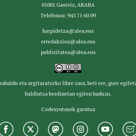
01001 Gasteiz, ARABA
Telefonoa: 945 71 60 09
harpidetza@alea.eus
erredakzioa@alea.eus
publizitatea@alea.eus
baldu eta argitaratzeko libre zara, beti ere, gure egile
baldintza berdinetan egiten baduzu.
Codesyntaxek garatua