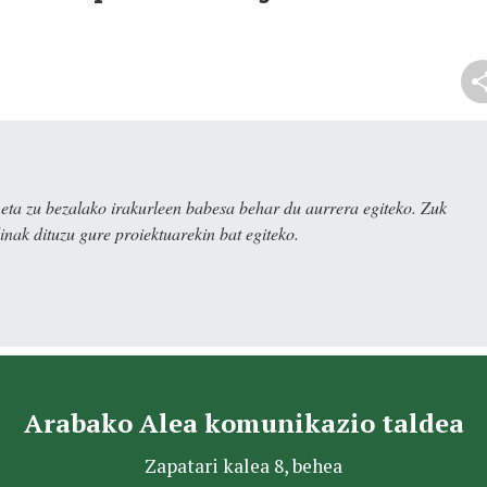
ta zu bezalako irakurleen babesa behar du aurrera egiteko. Zuk
nak dituzu gure proiektuarekin bat egiteko.
Arabako Alea komunikazio taldea
Zapatari kalea 8, behea