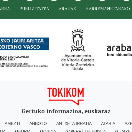
ARRA
PUBLIZITATEA
ARAUAK
HARREMANETARAKO
Gertuko informazioa, euskaraz
AMEZTI
ANBOTO
ANTXETA IRRATIA
ATARIA
AZP
TIA
GEURIA
GOIENA
GOIERRI TELEBISTA
GUAIXE