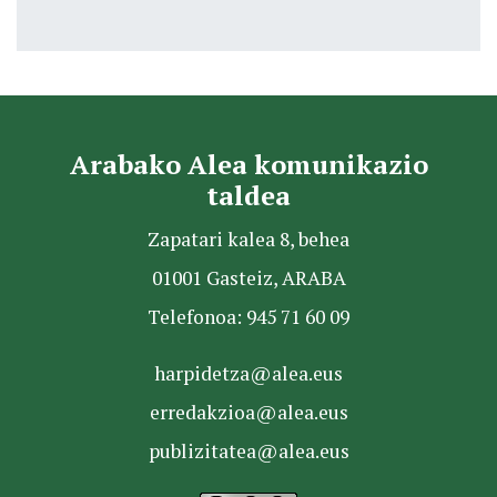
Arabako Alea komunikazio
taldea
Zapatari kalea 8, behea
01001 Gasteiz, ARABA
Telefonoa: 945 71 60 09
harpidetza@alea.eus
erredakzioa@alea.eus
publizitatea@alea.eus