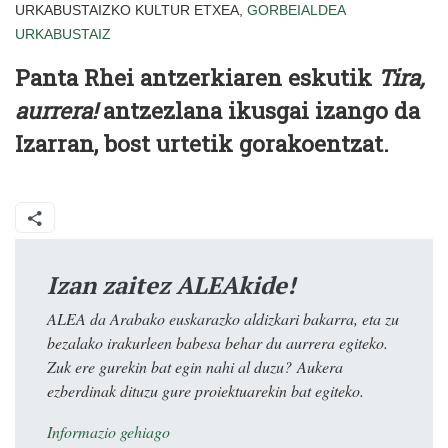
URKABUSTAIZKO KULTUR ETXEA,
GORBEIALDEA
URKABUSTAIZ
Panta Rhei antzerkiaren eskutik
Tira,
aurrera!
antzezlana ikusgai izango da
Izarran, bost urtetik gorakoentzat.
Izan zaitez ALEAkide!
ALEA da Arabako euskarazko aldizkari bakarra, eta zu
bezalako irakurleen babesa behar du aurrera egiteko.
Zuk ere gurekin bat egin nahi al duzu? Aukera
ezberdinak dituzu gure proiektuarekin bat egiteko.
Informazio gehiago