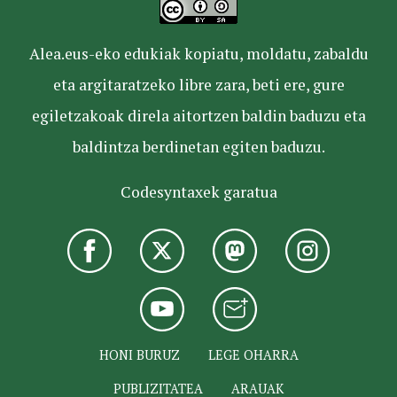
Alea.eus-eko edukiak kopiatu, moldatu, zabaldu
eta argitaratzeko libre zara, beti ere, gure
egiletzakoak direla aitortzen baldin baduzu eta
baldintza berdinetan egiten baduzu.
Codesyntaxek garatua
HONI BURUZ
LEGE OHARRA
PUBLIZITATEA
ARAUAK