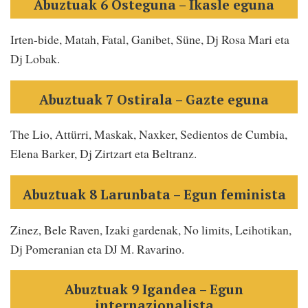
Abuztuak 6 Osteguna – Ikasle eguna
Irten-bide, Matah, Fatal, Ganibet, Süne, Dj Rosa Mari eta
Dj Lobak.
Abuztuak 7 Ostirala – Gazte eguna
The Lio, Attürri, Maskak, Naxker, Sedientos de Cumbia,
Elena Barker, Dj Zirtzart eta Beltranz.
Abuztuak 8 Larunbata – Egun feminista
Zinez, Bele Raven, Izaki gardenak, No limits, Leihotikan,
Dj Pomeranian eta DJ M. Ravarino.
Abuztuak 9 Igandea – Egun
internazionalista