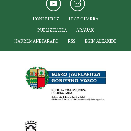
HONI BURUZ
LEGE OHARRA
PUBLIZITATEA
ARAUAK
HARREMANETARAKO
RSS
EGIN ALEAKIDE