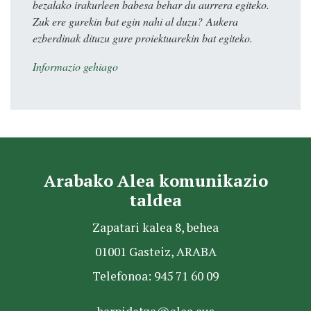
bezalako irakurleen babesa behar du aurrera egiteko.
Zuk ere gurekin bat egin nahi al duzu? Aukera
ezberdinak dituzu gure proiektuarekin bat egiteko.
Informazio gehiago
Arabako Alea komunikazio
taldea
Zapatari kalea 8, behea
01001 Gasteiz, ARABA
Telefonoa: 945 71 60 09