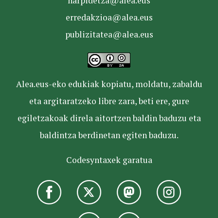
harpidetza@alea.eus
erredakzioa@alea.eus
publizitatea@alea.eus
Alea.eus-eko edukiak kopiatu, moldatu, zabaldu
eta argitaratzeko libre zara, beti ere, gure
egiletzakoak direla aitortzen baldin baduzu eta
baldintza berdinetan egiten baduzu.
Codesyntaxek garatua