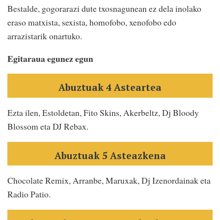
Bestalde, gogorarazi dute txosnagunean ez dela inolako
eraso matxista, sexista, homofobo, xenofobo edo
arrazistarik onartuko.
Egitaraua egunez egun
Abuztuak 4 Asteartea
Ezta ilen, Estoldetan, Fito Skins, Akerbeltz, Dj Bloody
Blossom eta DJ Rebax.
Abuztuak 5 Asteazkena
Chocolate Remix, Arranbe, Maruxak, Dj Izenordainak eta
Radio Patio.