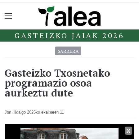
GASTEIZKO JAIAK 2026
SARRERA
Gasteizko Txosnetako
programazio osoa
aurkeztu dute
Jon Hidalgo
2026ko ekainaren 11