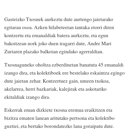
Gasteizko Txosnek aurkeztu dute aurtengo jaietarako
egitarau osoa. Azken hilabeteetan tantaka etorri diren
kontzertu eta emanaldiak batera aurkeztu, eta egun
bakoitzean nork joko duen iragarri dute, Andre Mari
Zuriaren plazako balkoian egindako agerraldian.
Txosnaguneko oholtza ezberdinetan banatuta 45 emanaldi
izango dira, eta kolektiboek ere bestelako eskaintza egingo
dute jaietan zehar. Kontzertuez gain, umeen txokoa,
akelarrea, herri bazkariak, kalejirak eta askotariko
ekitaldiak izango dira.
Eskerrak eman dizkiete txosna eremua eraikitzen eta
bizitza ematen lanean aritutako pertsona eta kolektibo
guztiei, eta bertako borondatezko lana goraipatu dute.