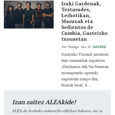
Izaki Gardenak,
Testarudes,
Leihotikan,
Maruxak eta
Sedientos de
Cumbia, Gasteizko
txosnetan
Jon Hidalgo
eka 10
GASTEIZ
Gasteizko Txosnek jarraitzen
dute emanaldiak iragartzen.
Abuztuaren 4tik 9ra bitartean
txosnaguneko agertoki
nagusietan izango dira,
besteak beste, S…
Izan zaitez ALEAkide!
ALEA da Arabako euskarazko aldizkari bakarra, eta zu