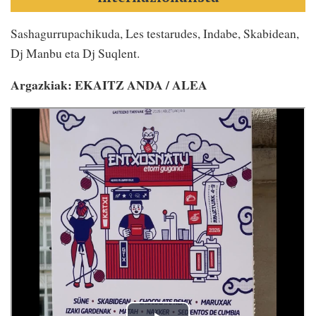
Sashagurrupachikuda, Les testarudes, Indabe, Skabidean,
Dj Manbu eta Dj Suqlent.
Argazkiak: EKAITZ ANDA / ALEA