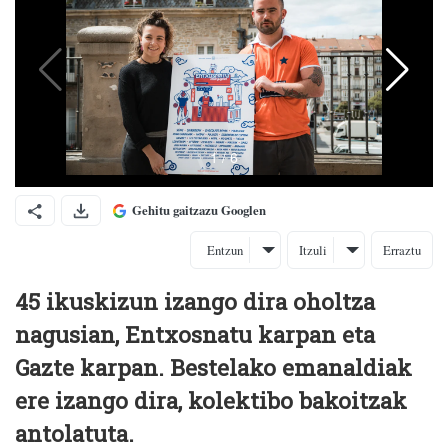
Gehitu gaitzazu Googlen
Entzun
Itzuli
Erraztu
45 ikuskizun izango dira oholtza
nagusian, Entxosnatu karpan eta
Gazte karpan. Bestelako emanaldiak
ere izango dira, kolektibo bakoitzak
antolatuta.