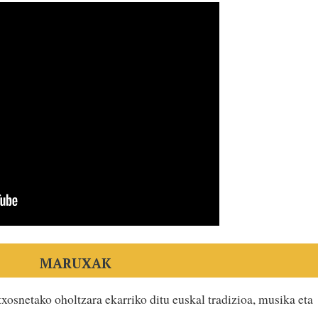
MARUXAK
txosnetako oholtzara ekarriko ditu euskal tradizioa, musika eta