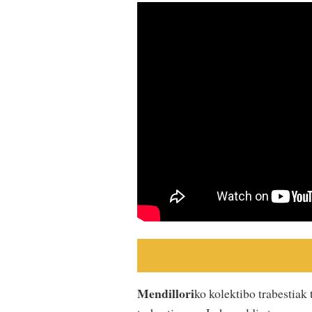
Mendillori
ko kolektibo trabestiak 