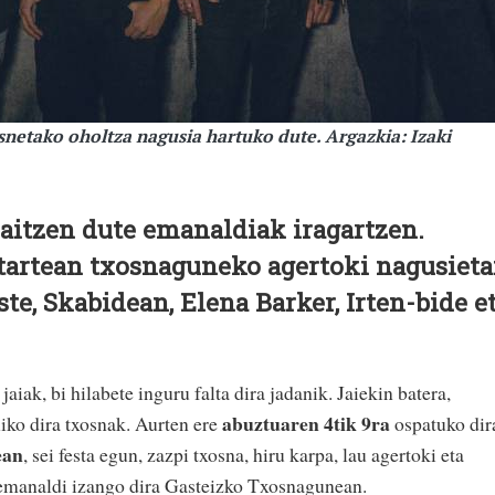
snetako oholtza nagusia hartuko dute. Argazkia: Izaki
aitzen dute emanaldiak iragartzen.
itartean txosnaguneko agertoki nagusiet
ste, Skabidean, Elena Barker, Irten-bide e
iak, bi hilabete inguru falta dira jadanik. Jaiekin batera,
abuztuaren 4tik 9ra
ko dira txosnak. Aurten ere
ospatuko dir
ean
, sei festa egun, zazpi txosna, hiru karpa, lau agertoki eta
 emanaldi izango dira Gasteizko Txosnagunean.