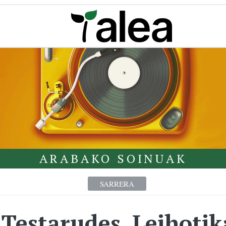
ARABAKO SOINUAK
SARRERA
 Testarudes, Leihoti