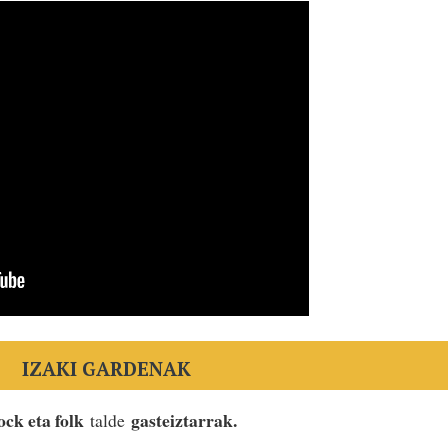
IZAKI GARDENAK
ock eta folk
gasteiztarrak.
talde