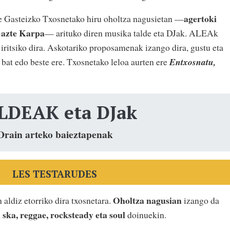
agertoki
te Gasteizko Txosnetako hiru oholtza nagusietan —
Gazte Karpa
— arituko diren musika talde eta DJak. ALEAk
iritsiko dira. Askotariko proposamenak izango dira, gustu eta
n bat edo beste ere. Txosnetako leloa aurten ere
Entxosnatu,
LDEAK eta DJak
Orain arteko baieztapenak
LES TESTARUDES
Oholtza nagusian
n aldiz etorriko dira txosnetara.
izango da
ska, reggae, rocksteady eta soul
n
doinuekin.