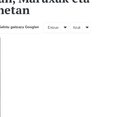
snetan
Gehitu gaitzazu Googlen
Entzun
Itzuli