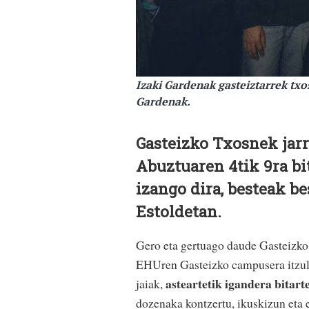
Izaki Gardenak gasteiztarrek txo
Gardenak.
Gasteizko Txosnek jarr
Abuztuaren 4tik 9ra b
izango dira, besteak be
Estoldetan.
Gero eta gertuago daude Gasteizko ja
EHUren Gasteizko campusera itzuli
asteartetik igandera bitart
jaiak,
dozenaka kontzertu, ikuskizun eta