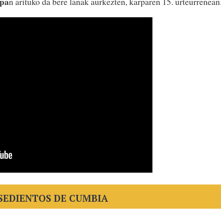
rpa
n arituko da bere lanak aurkezten, karparen 15. urteurrenean
SEDIENTOS DE CUMBIA