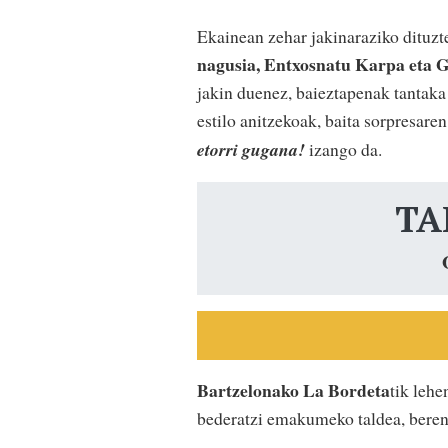
Ekainean zehar jakinaraziko dituz
nagusia, Entxosnatu Karpa eta 
jakin duenez, baieztapenak tantaka 
estilo anitzekoak, baita sorpresare
etorri gugana!
izango da.
TA
Bartzelonako La
Bordeta
tik lehe
bederatzi emakumeko taldea, bere