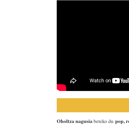
Oholtza nagusia
pop, r
beteko du