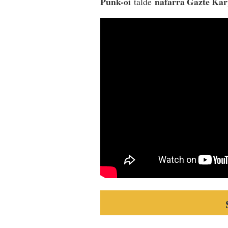
Punk-oi
nafarra Gazte Ka
talde