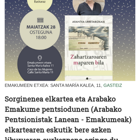
EMAKUMEEN ETXEA: SANTA MARÍA KALEA, 11,
GASTEIZ
Sorginenea elkartea eta Arabako
Emakume pentsiodunen (Arabako
Pentsionistak Lanean - Emakumeak)
elkartearen eskutik bere azken