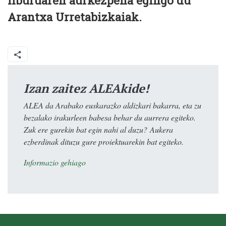
liburuaren aurkezpena egingo du
Arantxa Urretabizkaiak.
Izan zaitez ALEAkide!
ALEA da Arabako euskarazko aldizkari bakarra, eta zu
bezalako irakurleen babesa behar du aurrera egiteko.
Zuk ere gurekin bat egin nahi al duzu? Aukera
ezberdinak dituzu gure proiektuarekin bat egiteko.
Informazio gehiago