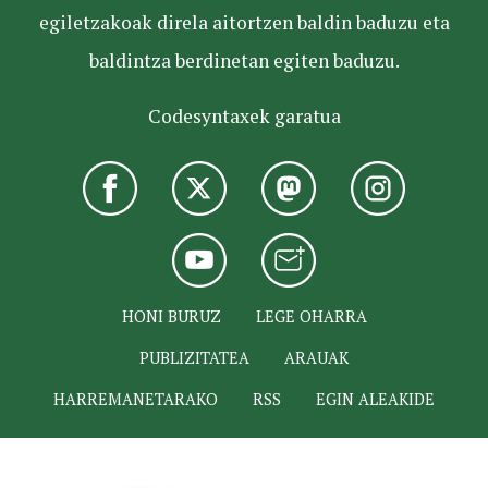
egiletzakoak direla aitortzen baldin baduzu eta
baldintza berdinetan egiten baduzu.
Codesyntaxek garatua
HONI BURUZ
LEGE OHARRA
PUBLIZITATEA
ARAUAK
HARREMANETARAKO
RSS
EGIN ALEAKIDE