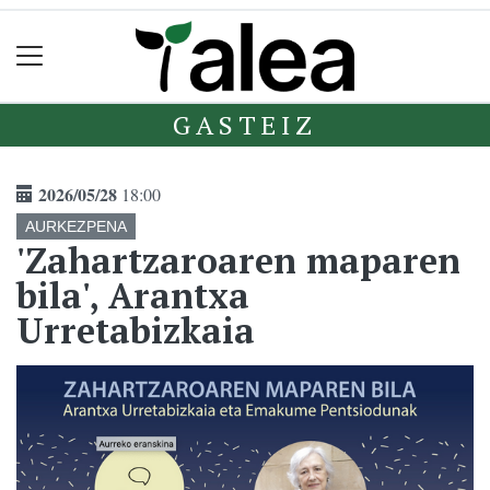
GASTEIZ
2026/05/28
18:00
AURKEZPENA
'Zahartzaroaren maparen
bila', Arantxa
Urretabizkaia