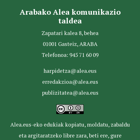
Arabako Alea komunikazio
taldea
Zapatari kalea 8, behea
01001 Gasteiz, ARABA
Telefonoa: 945 71 60 09
harpidetza@alea.eus
erredakzioa@alea.eus
publizitatea@alea.eus
Alea.eus-eko edukiak kopiatu, moldatu, zabaldu
eta argitaratzeko libre zara, beti ere, gure