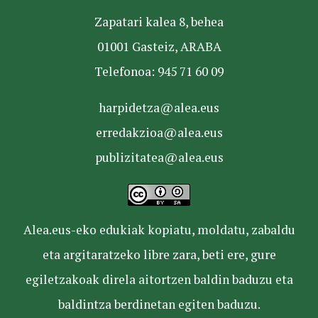
Zapatari kalea 8, behea
01001 Gasteiz, ARABA
Telefonoa: 945 71 60 09
harpidetza@alea.eus
erredakzioa@alea.eus
publizitatea@alea.eus
Alea.eus-eko edukiak kopiatu, moldatu, zabaldu
eta argitaratzeko libre zara, beti ere, gure
egiletzakoak direla aitortzen baldin baduzu eta
baldintza berdinetan egiten baduzu.