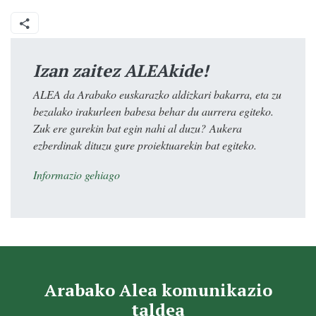
Izan zaitez ALEAkide!
ALEA da Arabako euskarazko aldizkari bakarra, eta zu
bezalako irakurleen babesa behar du aurrera egiteko.
Zuk ere gurekin bat egin nahi al duzu? Aukera
ezberdinak dituzu gure proiektuarekin bat egiteko.
Informazio gehiago
Arabako Alea komunikazio
taldea