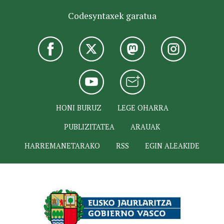
Codesyntaxek garatua
HONI BURUZ
LEGE OHARRA
PUBLIZITATEA
ARAUAK
HARREMANETARAKO
RSS
EGIN ALEAKIDE