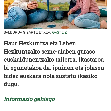
SALBURUA GIZARTE ETXEA,
GASTEIZ
Haur Hezkuntza eta Lehen
Hezkuntzako seme-alaben guraso
euskaldunentzako tailerra. Ikastaroa
bi egunetakoa da: ipuinen eta jolasen
bidez euskara nola sustatu ikasiko
dugu.
Informazio gehiago