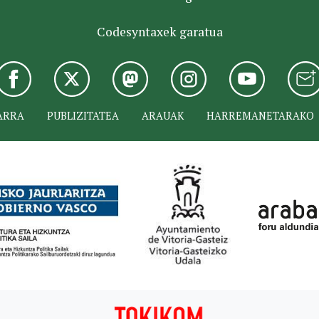
Codesyntaxek garatua
ARRA
PUBLIZITATEA
ARAUAK
HARREMANETARAKO