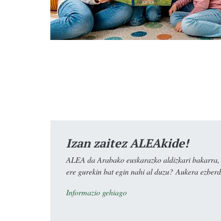
Izan zaitez ALEAkide!
ALEA da Arabako euskarazko aldizkari bakarra, e
ere gurekin bat egin nahi al duzu? Aukera ezberdi
Informazio gehiago