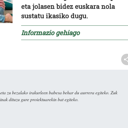
eta jolasen bidez euskara nola
sustatu ikasiko dugu.
Informazio gehiago
ta zu bezalako irakurleen babesa behar du aurrera egiteko. Zuk
nak dituzu gure proiektuarekin bat egiteko.