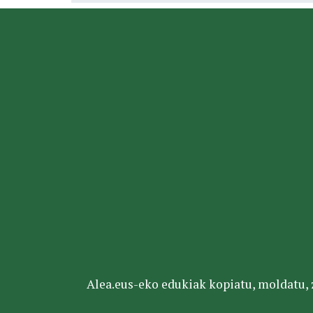
Alea.eus-eko edukiak kopiatu, moldatu, za