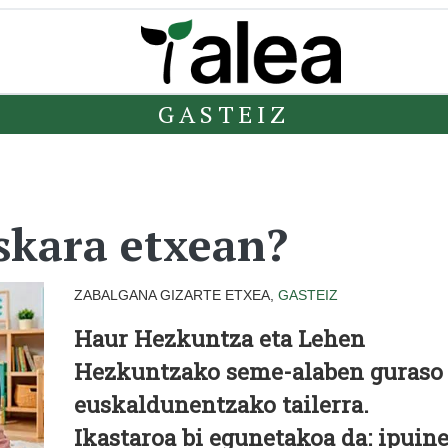
GASTEIZ
skara etxean?
ZABALGANA GIZARTE ETXEA,
GASTEIZ
Haur Hezkuntza eta Lehen
Hezkuntzako seme-alaben guraso
euskaldunentzako tailerra.
Ikastaroa bi egunetakoa da: ipuin