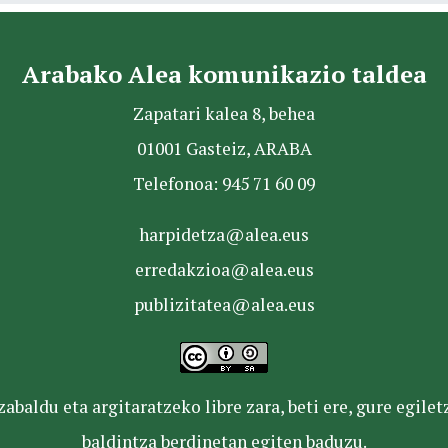
Arabako Alea komunikazio taldea
Zapatari kalea 8, behea
01001 Gasteiz, ARABA
Telefonoa: 945 71 60 09
harpidetza@alea.eus
erredakzioa@alea.eus
publizitatea@alea.eus
baldu eta argitaratzeko libre zara, beti ere, gure egile
baldintza berdinetan egiten baduzu.