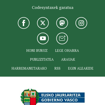
Codesyntaxek garatua
HONI BURUZ
LEGE OHARRA
PUBLIZITATEA
ARAUAK
HARREMANETARAKO
RSS
EGIN ALEAKIDE