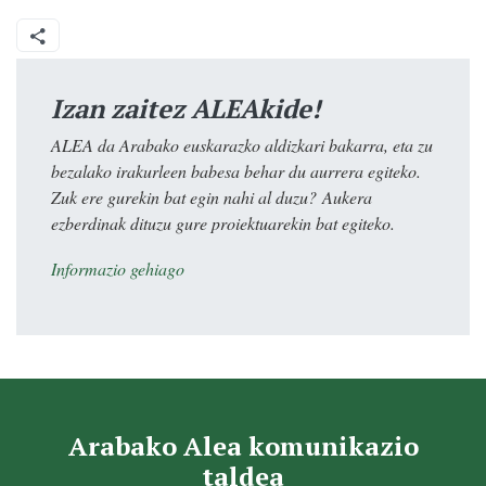
Izan zaitez ALEAkide!
ALEA da Arabako euskarazko aldizkari bakarra, eta zu
bezalako irakurleen babesa behar du aurrera egiteko.
Zuk ere gurekin bat egin nahi al duzu? Aukera
ezberdinak dituzu gure proiektuarekin bat egiteko.
Informazio gehiago
Arabako Alea komunikazio
taldea