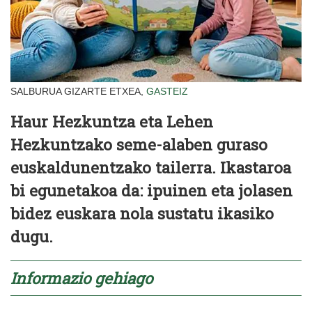
SALBURUA GIZARTE ETXEA,
GASTEIZ
Haur Hezkuntza eta Lehen
Hezkuntzako seme-alaben guraso
euskaldunentzako tailerra. Ikastaroa
bi egunetakoa da: ipuinen eta jolasen
bidez euskara nola sustatu ikasiko
dugu.
Informazio gehiago