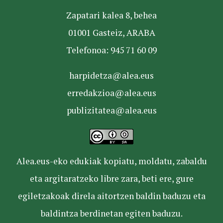
Zapatari kalea 8, behea
01001 Gasteiz, ARABA
Telefonoa: 945 71 60 09
harpidetza@alea.eus
erredakzioa@alea.eus
publizitatea@alea.eus
Alea.eus-eko edukiak kopiatu, moldatu, zabaldu
eta argitaratzeko libre zara, beti ere, gure
egiletzakoak direla aitortzen baldin baduzu eta
baldintza berdinetan egiten baduzu.