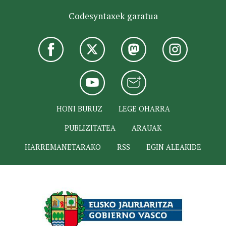
Codesyntaxek garatua
HONI BURUZ
LEGE OHARRA
PUBLIZITATEA
ARAUAK
HARREMANETARAKO
RSS
EGIN ALEAKIDE