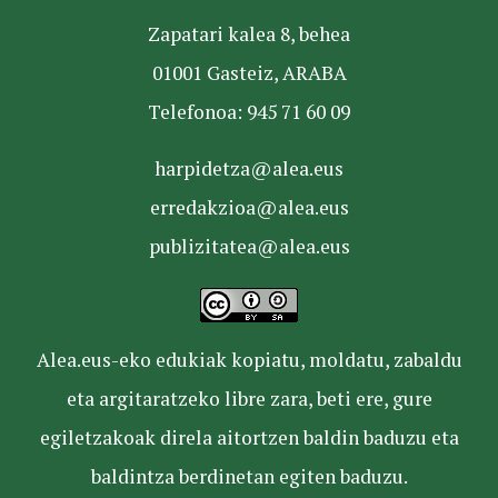
Zapatari kalea 8, behea
01001 Gasteiz, ARABA
Telefonoa: 945 71 60 09
harpidetza@alea.eus
erredakzioa@alea.eus
publizitatea@alea.eus
Alea.eus-eko edukiak kopiatu, moldatu, zabaldu
eta argitaratzeko libre zara, beti ere, gure
egiletzakoak direla aitortzen baldin baduzu eta
baldintza berdinetan egiten baduzu.