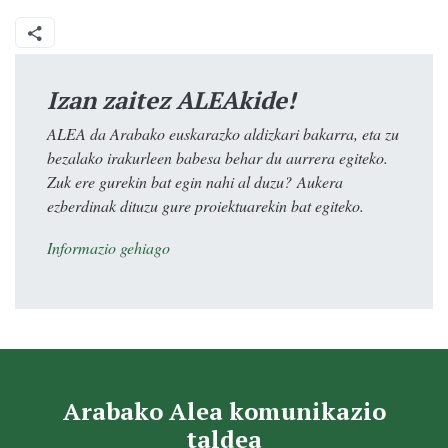
Izan zaitez ALEAkide!
ALEA da Arabako euskarazko aldizkari bakarra, eta zu
bezalako irakurleen babesa behar du aurrera egiteko.
Zuk ere gurekin bat egin nahi al duzu? Aukera
ezberdinak dituzu gure proiektuarekin bat egiteko.
Informazio gehiago
Arabako Alea komunikazio
taldea