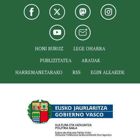
HONI BURUZ
LEGE OHARRA
PUBLIZITATEA
ARAUAK
HARREMANETARAKO
RSS
EGIN ALEAKIDE