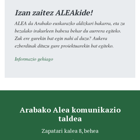
Izan zaitez ALEAkide!
ALEA da Arabako euskarazko aldizkari bakarra, eta zu
bezalako irakurleen babesa behar du aurrera egiteko.
Zuk ere gurekin bat egin nahi al duzu? Aukera
ezberdinak dituzu gure proiektuarekin bat egiteko.
Informazio gehiago
Arabako Alea komunikazio
taldea
Zapatari kalea 8, behea