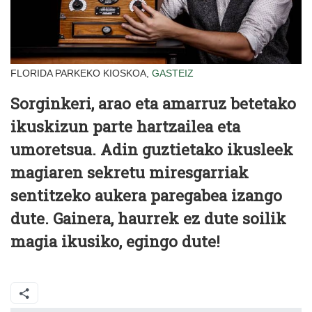
FLORIDA PARKEKO KIOSKOA,
GASTEIZ
Sorginkeri, arao eta amarruz betetako
ikuskizun parte hartzailea eta
umoretsua. Adin guztietako ikusleek
magiaren sekretu miresgarriak
sentitzeko aukera paregabea izango
dute. Gainera, haurrek ez dute soilik
magia ikusiko, egingo dute!