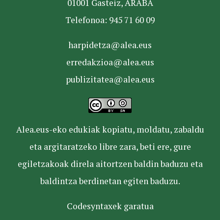
01001 Gasteiz, ARABA
Telefonoa: 945 71 60 09
harpidetza@alea.eus
erredakzioa@alea.eus
publizitatea@alea.eus
Alea.eus-eko edukiak kopiatu, moldatu, zabaldu
eta argitaratzeko libre zara, beti ere, gure
egiletzakoak direla aitortzen baldin baduzu eta
baldintza berdinetan egiten baduzu.
Codesyntaxek garatua