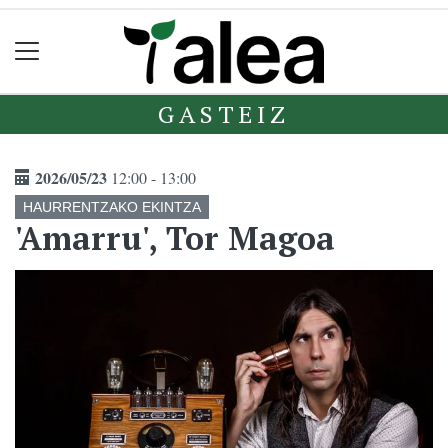
GASTEIZ
2026/05/23
12:00 - 13:00
HAURRENTZAKO EKINTZA
'Amarru', Tor Magoa