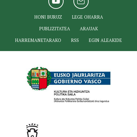
HONI BURUZ
LEGE OHARRA
PUBLIZITATEA
ARAUAK
HARREMANETARAKO
RSS
EGIN ALEAKIDE