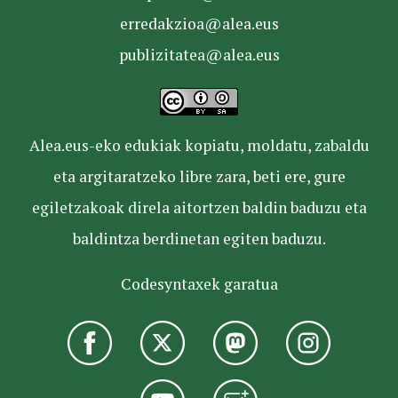
erredakzioa@alea.eus
publizitatea@alea.eus
Alea.eus-eko edukiak kopiatu, moldatu, zabaldu
eta argitaratzeko libre zara, beti ere, gure
egiletzakoak direla aitortzen baldin baduzu eta
baldintza berdinetan egiten baduzu.
Codesyntaxek garatua