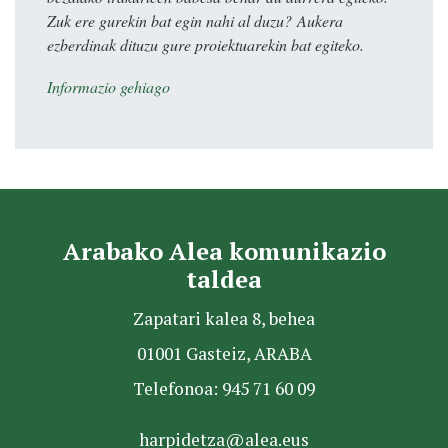
Zuk ere gurekin bat egin nahi al duzu? Aukera
ezberdinak dituzu gure proiektuarekin bat egiteko.
Informazio gehiago
Arabako Alea komunikazio
taldea
Zapatari kalea 8, behea
01001 Gasteiz, ARABA
Telefonoa: 945 71 60 09
harpidetza@alea.eus