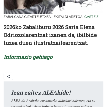
ZABALGANA GIZARTE-ETXEA - EKITALDI ARETOA,
GASTEIZ
2026ko Zabaliburu 2026 Saria Elena
Odriozolarentzat izanen da, ibilbide
luzea duen ilustratzailearentzat.
Informazio gehiago
Izan zaitez ALEAkide!
ALEA da Arabako euskarazko aldizkari bakarra, eta zu
bezalako irakurleen babesa behar du aurrera egiteko.