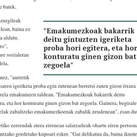
e batek.
uzurgileak
lean, baina ez
"Emakumezkoak bakarrik
a aldatu.
deitu gintuzten igeriketa
ro",
proba hori egitera, eta ho
are sozialetan
konturatu ginen gizon bat
dela.
zegoela"
nez, "aurretik
aren igeriketa proba egin zutenean berretsi zuten gizon itxura
ri zela emakumeen taldean. "Emakumezkoak bakarrik deitu
era, eta hor konturatu ginen gizon bat zegoela. Gainera, begirale
gelak zabaltzeko emakumezkoenak zabalik zeudenean", esan dut
tiko zerrendak atera zirenean salatzaileak ohartu ziren pertson
tzako gordetako kupoari esker. "Gai delikatua da, baina ikust