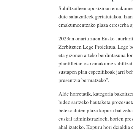
Suhiltzaileen oposizioan emakumee
dute salatzaileek gertatutakoa. Iza
emakumeentzako plaza erreserba ap
2023an onartu zuen Eusko Jaurlari
Zerbitzuen Lege Proiektua. Lege b
eta gizonen arteko berdintasuna lor
plantilletan oso emakume suhiltzai
sustapen plan espezifikoak jarri b
presentzia bermatzeko".
Alde horretatik, kategoria bakoitze
bidez sartzeko hautaketa prozesu
beteko duten plaza kopuru bat zeha
euskal administrazioek, horien pre
ahal izateko. Kopuru hori deialdia 