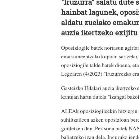
"Iruzurra" salatu dute 
hainbat lagunek, oposi
aldatu zuelako emakum
auzia ikertzeko exijitu
Oposiziogile batek nortasun agiria
emakumeentzako kupoan sartzeko, et
oposiziogile talde batek dioena, et
Legearen (4/2023) "iruzurrezko era
Gasteizko Udalari auzia ikertzeko e
kontuan hartu dutela "izangai bakoi
ALEAk oposiziogileekin hitz egin d
suhiltzaileen azken oposizioan be
gordetzen den. Pertsona batek NA
baliatzeko izan dela. Inguruko jend