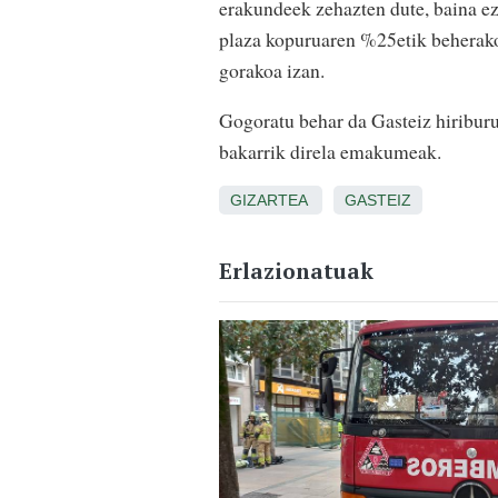
erakundeek zehazten dute, baina ez
plaza kopuruaren %25etik beherak
gorakoa izan.
Gogoratu behar da Gasteiz hiriburu
bakarrik direla emakumeak.
GIZARTEA
GASTEIZ
Erlazionatuak