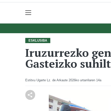
ESKLUSIBA
Iruzurrezko gen
Gasteizko suhil
Estitxu Ugarte Lz. de Arkaute
2026ko urtarrilaren 14a