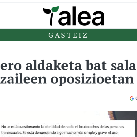
GASTEIZ
ero aldaketa bat sal
tzaileen oposizioetan