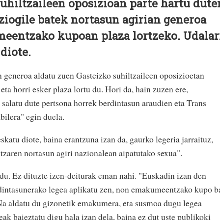
suhiltzaileen oposizioan parte hartu dute
ziogile batek nortasun agirian generoa
eentzako kupoan plaza lortzeko. Udalar
 diote.
n generoa aldatu zuen Gasteizko suhiltzaileen oposizioetan
a horri esker plaza lortu du. Hori da, hain zuzen ere,
a salatu dute pertsona horrek berdintasun araudien eta Trans
bilera" egin duela.
skatu diote, baina erantzuna izan da, gaurko legeria jarraituz,
tzaren nortasun agiri nazionalean aipatutako sexua".
u. Ez dituzte izen-deiturak eman nahi. "Euskadin izan den
rdintasunerako legea aplikatu zen, non emakumeentzako kupo b
Na aldatu du gizonetik emakumera, eta susmoa dugu legea
eak baieztatu digu hala izan dela, baina ez dut uste publikoki