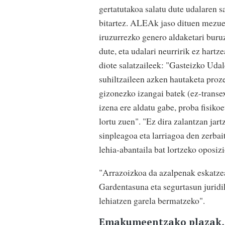
gertatutakoa salatu dute udalaren s
bitartez. ALEAk jaso dituen mezu
iruzurrezko genero aldaketari buruz
dute, eta udalari neurririk ez hartz
diote salatzaileek: "Gasteizko Uda
suhiltzaileen azken hautaketa proz
gizonezko izangai batek (ez-trans
izena ere aldatu gabe, proba fisik
lortu zuen". "Ez dira zalantzan jar
sinpleagoa eta larriagoa den zerbait
lehia-abantaila bat lortzeko oposiz
"Arrazoizkoa da azalpenak eskatzea,
Gardentasuna eta segurtasun juridi
lehiatzen garela bermatzeko".
Emakumeentzako plazak, 