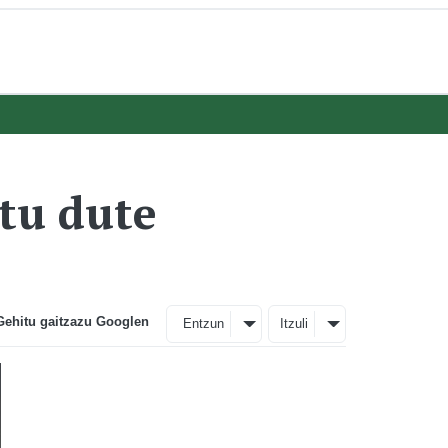
atu dute
Gehitu gaitzazu Googlen
Entzun
Itzuli