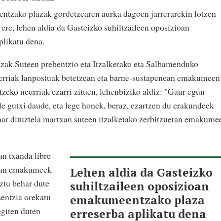
ntzako plazak gordetzearen aurka dagoen jarrerarekin lotzen
n ere, lehen aldia da Gasteizko suhiltzaileen oposizioan
likatu dena.
tzak Suteen prebentzio eta Itzalketako eta Salbamenduko
erriak lanpostuak betetzean eta barne-sustapenean emakumeen
tzeko neurriak ezarri zituen, lehenbiziko aldiz: "Gaur egun
le gutxi daude, eta lege honek, beraz, ezartzen du erakundeek
ehar dituztela martxan suteen itzalketako zerbitzuetan emakume
an txanda libre
etan emakumeek
Lehen aldia da Gasteizko
ztu behar dute
suhiltzaileen oposizioan
sentzia orekatu
emakumeentzako plaza
egiten duten
erreserba aplikatu dena