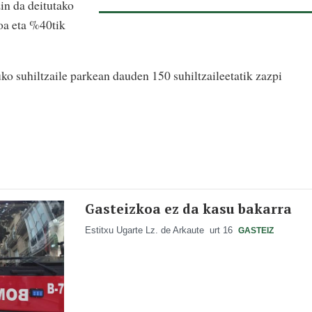
in da deitutako
oa eta %40tik
ko suhiltzaile parkean dauden 150 suhiltzaileetatik zazpi
Gasteizkoa ez da kasu bakarra
Estitxu Ugarte Lz. de Arkaute
urt 16
GASTEIZ