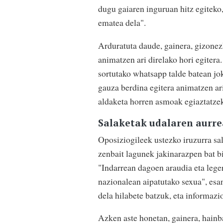
dugu gaiaren inguruan hitz egiteko
ematea dela".
Arduratuta daude, gainera, gizone
animatzen ari direlako hori egitera.
sortutako whatsapp talde batean jok
gauza berdina egitera animatzen ari
aldaketa horren asmoak egiaztatzek
Salaketak udalaren aurr
Oposiziogileek ustezko iruzurra sa
zenbait lagunek jakinarazpen bat b
"Indarrean dagoen araudia eta leger
nazionalean aipatutako sexua", esan
dela hilabete batzuk, eta informazi
Azken aste honetan, gainera, hainb