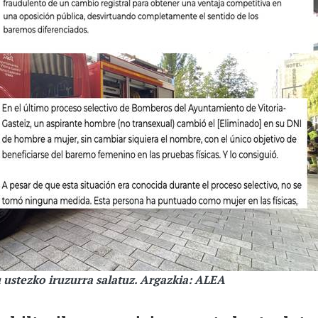
u ustezko iruzurra salatuz. Argazkia: ALEA