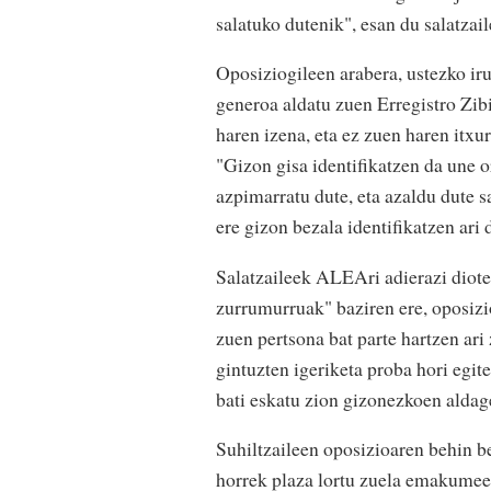
salatuko dutenik", esan du salatzail
Oposiziogileen arabera, ustezko ir
generoa aldatu zuen Erregistro Zibi
haren izena, eta ez zuen haren itxur
"Gizon gisa identifikatzen da une o
azpimarratu dute, eta azaldu dute s
ere gizon bezala identifikatzen ari 
Salatzaileek ALEAri adierazi diote
zurrumurruak" baziren ere, oposizio
zuen pertsona bat parte hartzen a
gintuzten igeriketa proba hori egit
bati eskatu zion gizonezkoen alda
Suhiltzaileen oposizioaren behin be
horrek plaza lortu zuela emakumeen