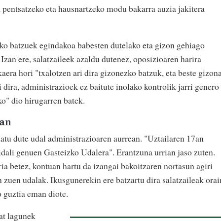
, pentsatzeko eta hausnartzeko modu bakarra auzia jakitera
zko batzuek egindakoa babesten dutelako eta gizon gehiago
 Izan ere, salatzaileek azaldu dutenez, oposizioaren harira
aera hori "txalotzen ari dira gizonezko batzuk, eta beste gizon
 dira, administrazioek ez baitute inolako kontrolik jarri genero
o" dio hirugarren batek.
ean
latu dute udal administrazioaren aurrean. "Uztailaren 17an
idali genuen Gasteizko Udalera". Erantzuna urrian jaso zuten.
ia betez, kontuan hartu da izangai bakoitzaren nortasun agiri
 zuen udalak. Ikusgunerekin ere batzartu dira salatzaileak orai
o guztia eman diote.
at lagunek