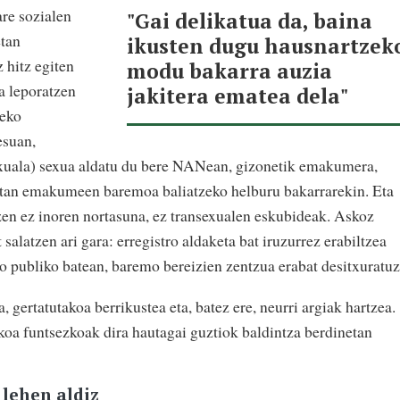
are sozialen
"Gai delikatua da, baina
etan
ikusten dugu hausnartzek
 hitz egiten
modu bakarra auzia
ea leporatzen
jakitera ematea dela"
leko
esuan,
exuala) sexua aldatu du bere NANean, gizonetik emakumera,
oetan emakumeen baremoa baliatzeko helburu bakarrarekin. Eta
tzen ez inoren nortasuna, ez transexualen eskubideak. Askoz
 salatzen ari gara: erregistro aldaketa bat iruzurrez erabiltzea
io publiko batean, baremo bereizien zentzua erabat desitxuratuz
 gertatutakoa berrikustea eta, batez ere, neurri argiak hartzea.
koa funtsezkoak dira hautagai guztiok baldintza berdinetan
lehen aldiz