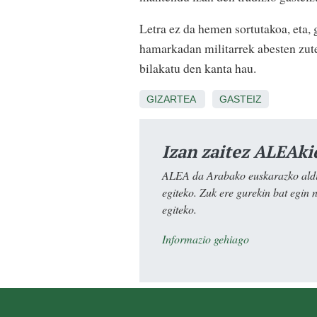
Letra ez da hemen sortutakoa, eta,
hamarkadan militarrek abesten zute
bilakatu den kanta hau.
GIZARTEA
GASTEIZ
Izan zaitez ALEAki
ALEA da Arabako euskarazko aldiz
egiteko. Zuk ere gurekin bat egin 
egiteko.
Informazio gehiago