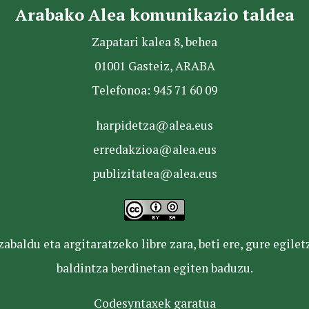
Arabako Alea komunikazio taldea
Zapatari kalea 8, behea
01001 Gasteiz, ARABA
Telefonoa: 945 71 60 09
harpidetza@alea.eus
erredakzioa@alea.eus
publizitatea@alea.eus
baldu eta argitaratzeko libre zara, beti ere, gure egile
baldintza berdinetan egiten baduzu.
Codesyntaxek garatua