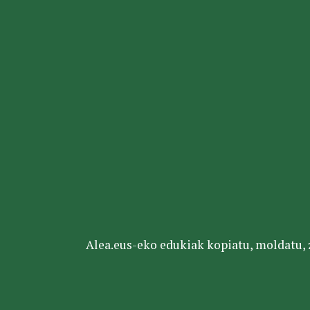
Alea.eus-eko edukiak kopiatu, moldatu, za