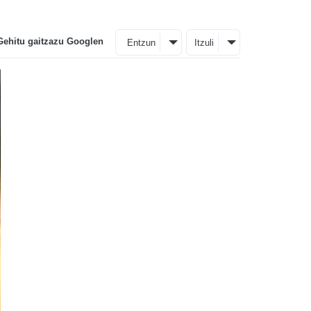
Gehitu gaitzazu Googlen
Entzun
Itzuli