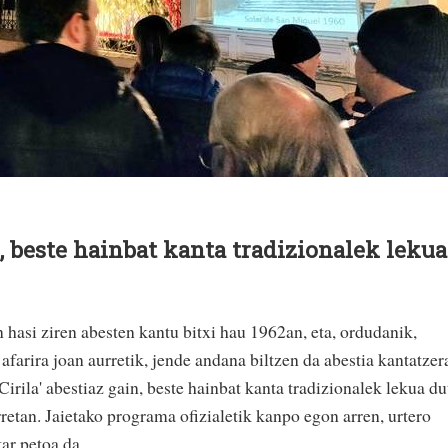
in, beste hainbat kanta tradizionalek lekua
 hasi ziren abesten kantu bitxi hau 1962an, eta, ordudanik,
farira joan aurretik, jende andana biltzen da abestia kantatzer
irila' abestiaz gain, beste hainbat kanta tradizionalek lekua du
retan. Jaietako programa ofizialetik kanpo egon arren, urtero
ar petoa da.