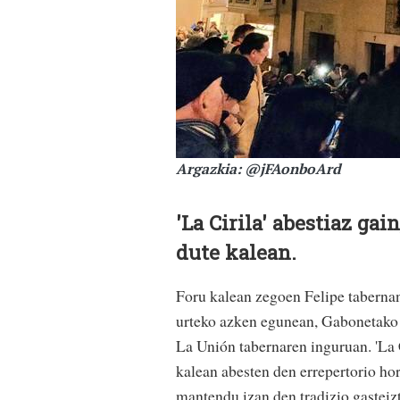
Argazkia: @jFAonboArd
'La Cirila' abestiaz ga
dute kalean.
Foru kalean zegoen Felipe tabernan
urteko azken egunean, Gabonetako a
La Unión tabernaren inguruan. 'La C
kalean abesten den errepertorio hor
mantendu izan den tradizio gasteizt