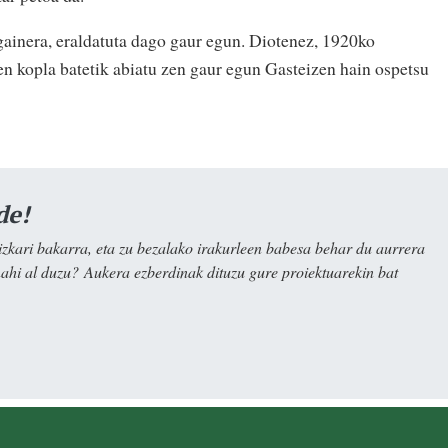
 gainera, eraldatuta dago gaur egun. Diotenez, 1920ko
n kopla batetik abiatu zen gaur egun Gasteizen hain ospetsu
de!
kari bakarra, eta zu bezalako irakurleen babesa behar du aurrera
nahi al duzu? Aukera ezberdinak dituzu gure proiektuarekin bat