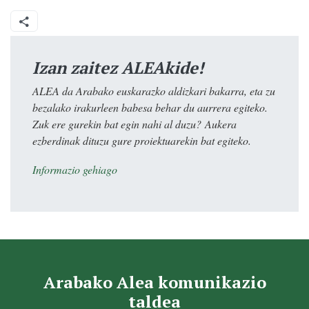
Izan zaitez ALEAkide!
ALEA da Arabako euskarazko aldizkari bakarra, eta zu
bezalako irakurleen babesa behar du aurrera egiteko.
Zuk ere gurekin bat egin nahi al duzu? Aukera
ezberdinak dituzu gure proiektuarekin bat egiteko.
Informazio gehiago
Arabako Alea komunikazio
taldea