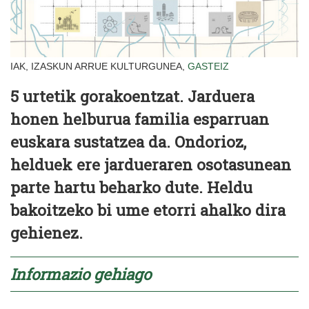
IAK, IZASKUN ARRUE KULTURGUNEA,
GASTEIZ
5 urtetik gorakoentzat. Jarduera
honen helburua familia esparruan
euskara sustatzea da. Ondorioz,
helduek ere jardueraren osotasunean
parte hartu beharko dute. Heldu
bakoitzeko bi ume etorri ahalko dira
gehienez.
Informazio gehiago