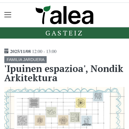
GASTEIZ
2025/11/08
12:00 - 13:00
FAMILIA JARDUERA
'Ipuinen espazioa', Nondik
Arkitektura