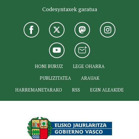
Codesyntaxek garatua
HONI BURUZ
LEGE OHARRA
PUBLIZITATEA
ARAUAK
HARREMANETARAKO
RSS
EGIN ALEAKIDE