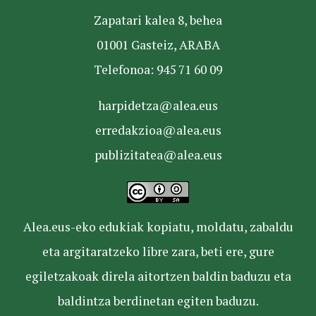
Zapatari kalea 8, behea
01001 Gasteiz, ARABA
Telefonoa: 945 71 60 09
harpidetza@alea.eus
erredakzioa@alea.eus
publizitatea@alea.eus
Alea.eus-eko edukiak kopiatu, moldatu, zabaldu
eta argitaratzeko libre zara, beti ere, gure
egiletzakoak direla aitortzen baldin baduzu eta
baldintza berdinetan egiten baduzu.