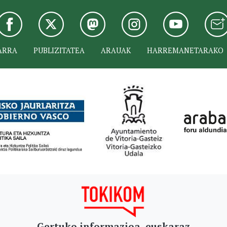
ARRA
PUBLIZITATEA
ARAUAK
HARREMANETARAKO
Gertuko informazioa, euskaraz