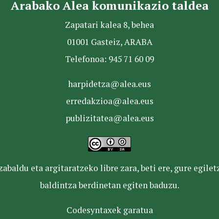
Arabako Alea komunikazio taldea
Zapatari kalea 8, behea
01001 Gasteiz, ARABA
Telefonoa: 945 71 60 09
harpidetza@alea.eus
erredakzioa@alea.eus
publizitatea@alea.eus
baldu eta argitaratzeko libre zara, beti ere, gure egile
baldintza berdinetan egiten baduzu.
Codesyntaxek garatua