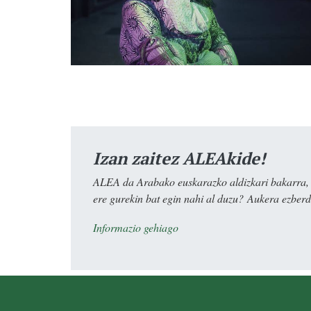
Izan zaitez ALEAkide!
ALEA da Arabako euskarazko aldizkari bakarra, e
ere gurekin bat egin nahi al duzu? Aukera ezberdi
Informazio gehiago