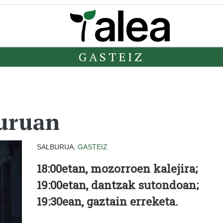
GASTEIZ
buruan
SALBURUA,
GASTEIZ
18:00etan, mozorroen kalejira;
19:00etan, dantzak sutondoan;
19:30ean, gaztain erreketa.