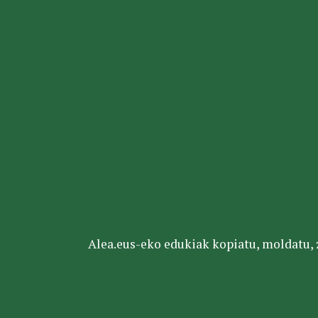
Alea.eus-eko edukiak kopiatu, moldatu, za