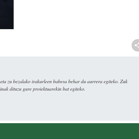
ta zu bezalako irakurleen babesa behar du aurrera egiteko. Zuk
nak dituzu gure proiektuarekin bat egiteko.