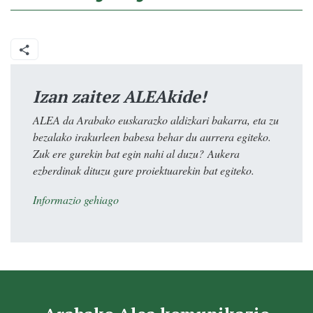
Izan zaitez ALEAkide!
ALEA da Arabako euskarazko aldizkari bakarra, eta zu
bezalako irakurleen babesa behar du aurrera egiteko.
Zuk ere gurekin bat egin nahi al duzu? Aukera
ezberdinak dituzu gure proiektuarekin bat egiteko.
Informazio gehiago