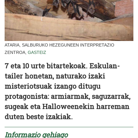
ATARIA, SALBURUKO HEZEGUNEEN INTERPRETAZIO
ZENTROA,
GASTEIZ
7 eta 10 urte bitartekoak. Eskulan-
tailer honetan, naturako izaki
misteriotsuak izango ditugu
protagonista: armiarmak, saguzarrak,
sugeak eta Halloweenekin harreman
duten beste izakiak.
Informazio gehiago