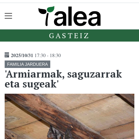
GASTEIZ
2025/10/31
17:30 - 18:30
FAMILIA JARDUERA
'Armiarmak, saguzarrak
eta sugeak'