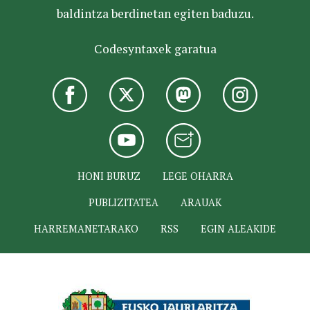
baldintza berdinetan egiten baduzu.
Codesyntaxek garatua
HONI BURUZ
LEGE OHARRA
PUBLIZITATEA
ARAUAK
HARREMANETARAKO
RSS
EGIN ALEAKIDE