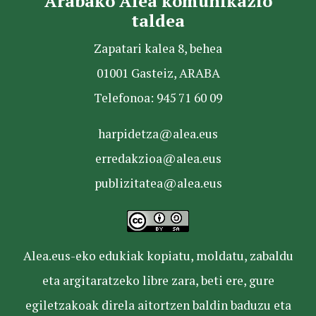
Arabako Alea komunikazio
taldea
Zapatari kalea 8, behea
01001 Gasteiz, ARABA
Telefonoa: 945 71 60 09
harpidetza@alea.eus
erredakzioa@alea.eus
publizitatea@alea.eus
Alea.eus-eko edukiak kopiatu, moldatu, zabaldu
eta argitaratzeko libre zara, beti ere, gure
egiletzakoak direla aitortzen baldin baduzu eta