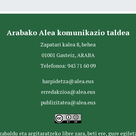
Arabako Alea komunikazio taldea
Zapatari kalea 8, behea
01001 Gasteiz, ARABA
Telefonoa: 945 71 60 09
harpidetza@alea.eus
erredakzioa@alea.eus
publizitatea@alea.eus
baldu eta argitaratzeko libre zara, beti ere, gure egile