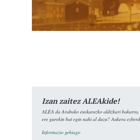
Izan zaitez ALEAkide!
ALEA da Arabako euskarazko aldizkari bakarra, e
ere gurekin bat egin nahi al duzu? Aukera ezberdi
Informazio gehiago