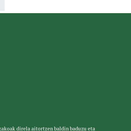
tzakoak direla aitortzen baldin baduzu eta