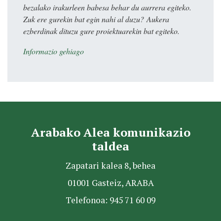
bezalako irakurleen babesa behar du aurrera egiteko.
Zuk ere gurekin bat egin nahi al duzu? Aukera
ezberdinak dituzu gure proiektuarekin bat egiteko.
Informazio gehiago
Arabako Alea komunikazio
taldea
Zapatari kalea 8, behea
01001 Gasteiz, ARABA
Telefonoa: 945 71 60 09