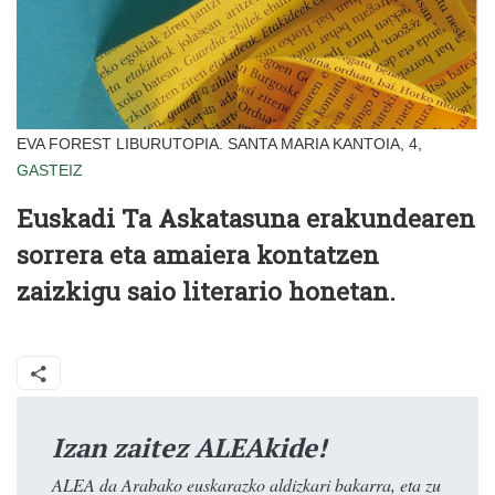
EVA FOREST LIBURUTOPIA. SANTA MARIA KANTOIA, 4,
GASTEIZ
Euskadi Ta Askatasuna erakundearen
sorrera eta amaiera kontatzen
zaizkigu saio literario honetan.
Izan zaitez ALEAkide!
ALEA da Arabako euskarazko aldizkari bakarra, eta zu