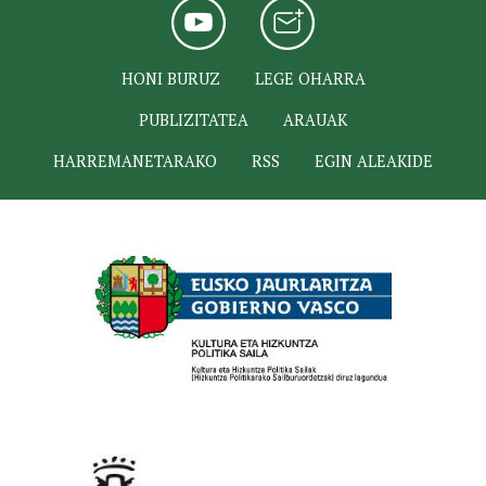
HONI BURUZ
LEGE OHARRA
PUBLIZITATEA
ARAUAK
HARREMANETARAKO
RSS
EGIN ALEAKIDE