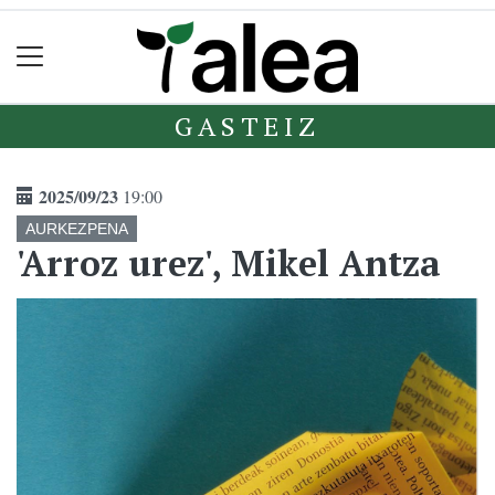
GASTEIZ
2025/09/23
19:00
AURKEZPENA
'Arroz urez', Mikel Antza