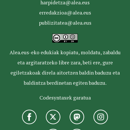
harpidetza@alea.eus
erredakzioa@alea.eus
publizitatea@alea.eus
Alea.eus-eko edukiak kopiatu, moldatu, zabaldu
eta argitaratzeko libre zara, beti ere, gure
egiletzakoak direla aitortzen baldin baduzu eta
baldintza berdinetan egiten baduzu.
Codesyntaxek garatua